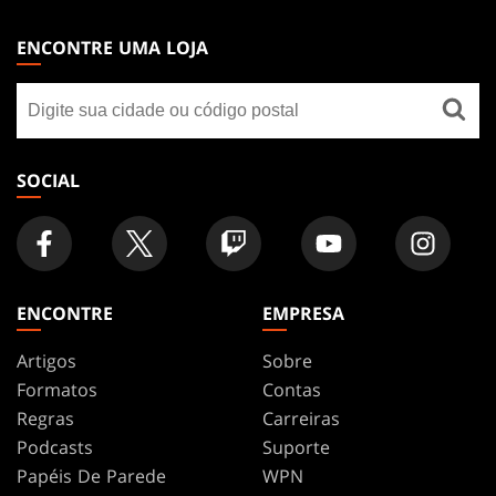
MAGIC:
THE
ENCONTRE UMA LOJA
GATHERING
Encontre
FOOTER
uma
loja
SOCIAL
ENCONTRE
EMPRESA
Artigos
Sobre
Formatos
Contas
Regras
Carreiras
Podcasts
Suporte
Papéis De Parede
WPN