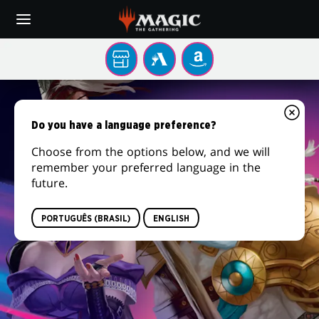
Skip
to
main
content
Sua
MTG
AMAZON
loja
ARENA
MAGIC:
local
THE
Do you have a language preference?
GATHERING®
Choose from the options below, and we will
remember your preferred language in the
FOUNDATIONS
future.
PORTUGUÊS (BRASIL)
ENGLISH