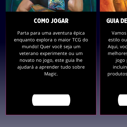
COMO JOGAR
GUIA D
Parta para uma aventura épica
Vamos 
enquanto explora o maior TCG do
estilo o
mundo! Quer você seja um
Aqui, vo
veterano experimente ou um
melhore
novato no jogo, este guia lhe
jogo
ajudará a aprender tudo sobre
inclui
Magic.
produtos
SAIBA MAIS
E