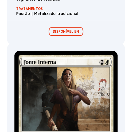
TRATAMENTOS
Padrão | Metalizado tradicional
DISPONÍVEL EM
Expositor de
Pacotes de Pré-
Booster /
lançamento
Boosters de
Jogo