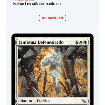
Padrão | Metalizado tradicional
DISPONÍVEL EM
Expositor de
Pacotes de Pré-
Booster /
lançamento
Boosters de
Jogo