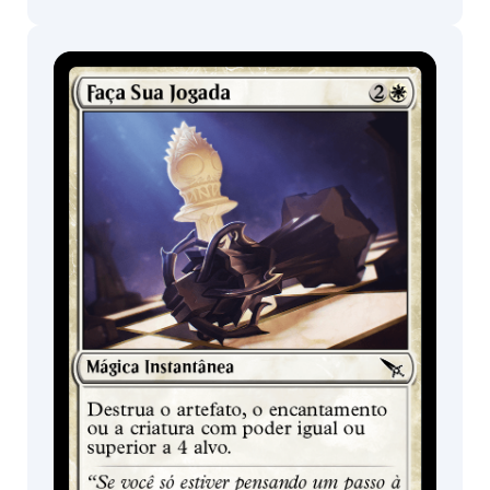
Expositor de
Pacotes de Pré-
Booster /
lançamento
Boosters de
Jogo