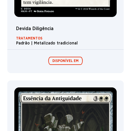
Devida Diligência
TRATAMENTOS
Padrão | Metalizado tradicional
DISPONÍVEL EM
Expositor de
Pacotes de Pré-
Booster /
lançamento
Boosters de
Jogo