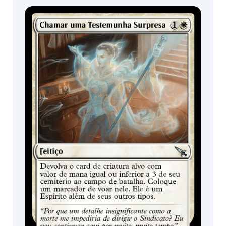
Portão
Expositor de
Pacotes de Pré-
Morcego
Booster /
lançamento
Boosters de
Minotauro
Jogo
Polvo
Diabrete
Thrull
Grifo
Rinoceronte
Bode
Amoque
Ave
Bruxo
Mutante
Javali