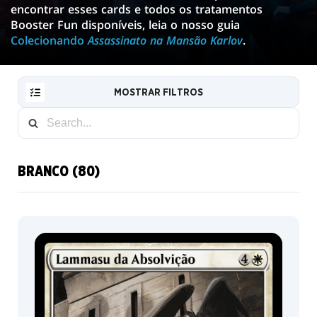
encontrar esses cards e todos os tratamentos
Booster Fun disponíveis, leia o nosso guia
Colecionando
Assassinato na Mansão Karlov
.
MOSTRAR FILTROS
BRANCO (80)
RESET
FILTER
NOVAS
CARTAS
INFO
COLECIONADOR