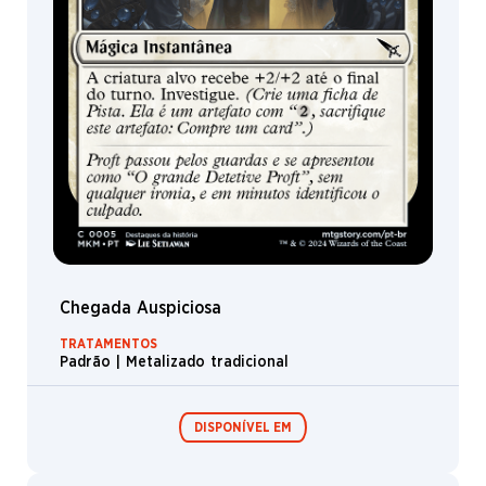
Sanguessuga
Elemental
Aranha
Esqueleto
Cão
Veículo
Metamorfo
Gigante
Diabo
Chegada Auspiciosa
Avernal
Trol
TRATAMENTOS
Padrão | Metalizado tradicional
Barreira
Esfinge
DISPONÍVEL EM
Toupeira
Deus