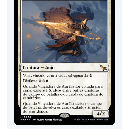
Elefante
Boosters de
Jogo
Bizarro
Peixe
Constructo
Arqueiro
Batedor
Ladino
Lobo
Vorme
Horror
Símio
Gárgula
Centauro
Soldado
Górgona