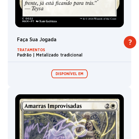
Faça Sua Jogada
TRATAMENTOS
Padrão | Metalizado tradicional
DISPONÍVEL EM
Expositor de
Pacotes de Pré-
Booster /
lançamento
Boosters de
Jogo