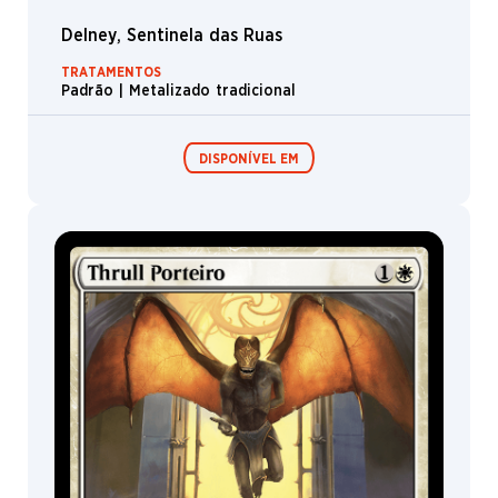
Delney, Sentinela das Ruas
TRATAMENTOS
Padrão | Metalizado tradicional
DISPONÍVEL EM
Expositor de
Pacotes de Pré-
Booster /
lançamento
Boosters de
Jogo