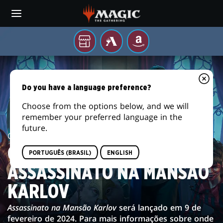
Skip
to
main
content
Sua
MTG
AMAZON
loja
ARENA
GALERIA
local
DE
Do you have a language preference?
IMAGENS
Choose from the options below, and we will
remember your preferred language in the
DE
future.
Card Image Gallery /
Murders at Karlov Manor
ASSASSINATO
GALERIA DE IMAGENS DE
PORTUGUÊS (BRASIL)
ENGLISH
NA
ASSASSINATO NA MANSÃO
MANSÃO
KARLOV
KARLOV
Assassinato na Mansão Karlov
será lançado em 9 de
fevereiro de 2024. Para mais informações sobre onde