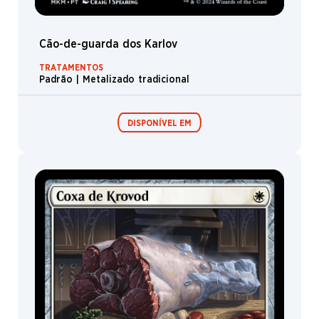
Cão-de-guarda dos Karlov
TRATAMENTOS
Padrão | Metalizado tradicional
DISPONÍVEL EM
Expositor de
Pacotes de Pré-
Booster /
lançamento
Boosters de
Jogo