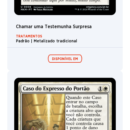
Água-
viva
Hidra
Dragon
Chamar uma Testemunha Surpresa
Phoenix
TRATAMENTOS
Padrão | Metalizado tradicional
Sapo
Cobra
DISPONÍVEL EM
Unicórnio
Cavaleiro
Dinossauro
Expositor de
Pacotes de Pré-
Lagarto
Booster /
lançamento
Boosters de
Caranguejo
Jogo
Espectro
Pégaso
Tubarão