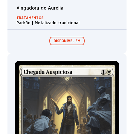
Homúnculo
Vingadora de Aurélia
Ogro
TRATAMENTOS
Padrão | Metalizado tradicional
Crocodilo
Clérigo
DISPONÍVEL EM
Lodo
Druida
Comida
Alce
Expositor de
Pacotes de Pré-
Booster /
lançamento
Boosters de
Tartaruga
Jogo
Lammasu
Ciclope
Guerreiro
Golem
Arconte