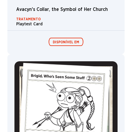
Lontra
Avacyn's Collar, the Symbol of Her Church
Luxior
TRATAMENTO
Minsc
Playtest Card
Samurai
Ilha
DISPONÍVEL EM
Narset
Omenpath
Escorpião
Festival in a
Box
Tojo
Ulamog's
Usina
MagicCon
Cão
Cientista
Champion
Sarkhan