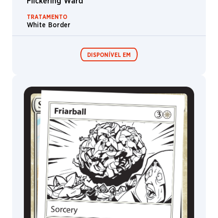
Flickering Ward
TRATAMENTO
White Border
DISPONÍVEL EM
Festival in a
Box
MagicCon