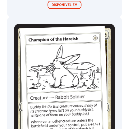
DISPONÍVEL EM
Festival in a
Box
MagicCon