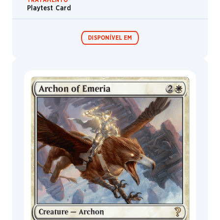
Playtest Card
Nômade
Druida
DISPONÍVEL EM
Metamorfo
Vorme
Ninja
Festival in a
Zumbi
Box
Fractius
Espículo
MagicCon
Lhurgoyf
Rato
Conselheiro
Lobo
Lição
Planta