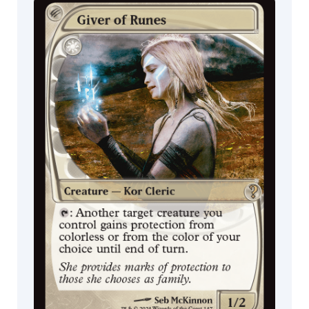
Festival in a
Box
MagicCon