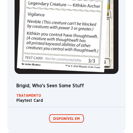
Serra
Símio
Pântano
Esfinge
Spuzzem
Plebeu
Dragonete
Aparição
Teferi
Brigid, Who's Seen Some Stuff
Tartaruga
TRATAMENTO
Jogador
Playtest Card
De
Urza
DISPONÍVEL EM
Town