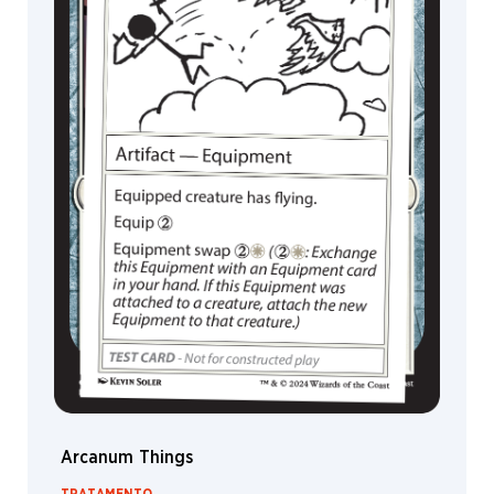
Espírito
MagicCon
Cavaleiro
Kobold
Vampiro
Aura
Maldição
Quest
Secret
Mission
Constructo
Armadilha
Dinossauro
Saga
Nobre
Arcanum Things
Boi
TRATAMENTO