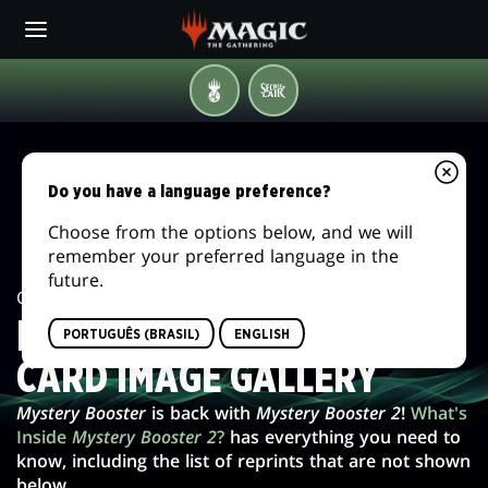
Skip
to
main
content
MAGICCON
FESTIVAL
IN
MYSTERY
A
BOX
BOOSTER
Do you have a language preference?
2
Choose from the options below, and we will
remember your preferred language in the
CARD
future.
Card Image Gallery /
Mystery Booster 2
IMAGE
MYSTERY BOOSTER 2
PORTUGUÊS (BRASIL)
ENGLISH
GALLERY
CARD IMAGE GALLERY
Mystery Booster
is back with
Mystery Booster 2
!
What's
Inside
Mystery Booster 2
?
has everything you need to
know, including the list of reprints that are not shown
below.