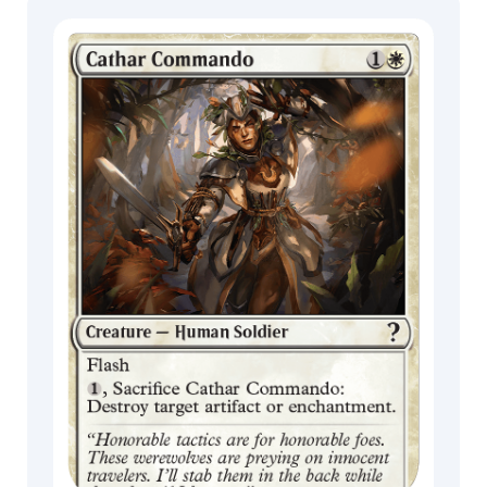
Lobisomem
Wrenn
Festival in a
Box
MagicCon