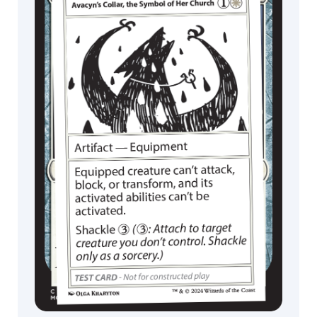
Anão
Fada
MagicCon
Planície
Lícide
Lesma
Lodo
Montanha
Cobra
Realm
Anjo
Jace
Karn
Hipopótamo
Assassino