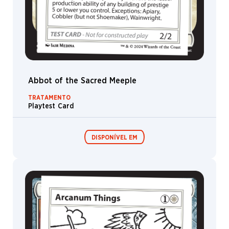
Aranha
Avatar
Centauro
Horror
Elfo
Abbot of the Sacred Meeple
Gênio
TRATAMENTO
Urso
Playtest Card
Kor
Clérigo
DISPONÍVEL EM
Pretor
Pirata
Festival in a
Felino
Box
Athlete
Golem