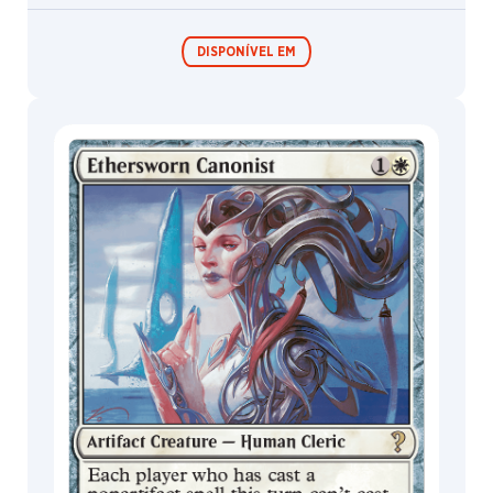
DISPONÍVEL EM
Festival in a
Box
MagicCon