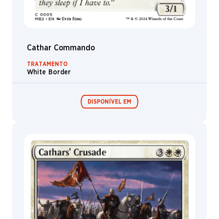
Cathar Commando
TRATAMENTO
White Border
DISPONÍVEL EM
Festival in a
Box
MagicCon