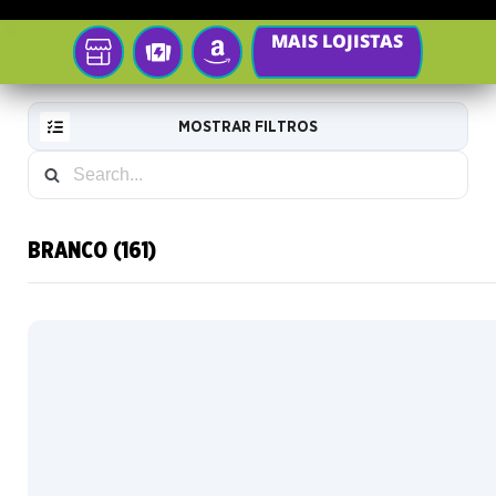
MAIS LOJISTAS
Sua
TCGPLAYER
AMAZON
loja
local
MOSTRAR FILTROS
Padrão
BRANCO (161)
RESET
Card
FILTER
de
arte
NOVAS
Metalizado
CARTAS
tradicional
Mystical
INFO
Archive
COLECIONADOR
Card
Japanese
Mystical
Pacote