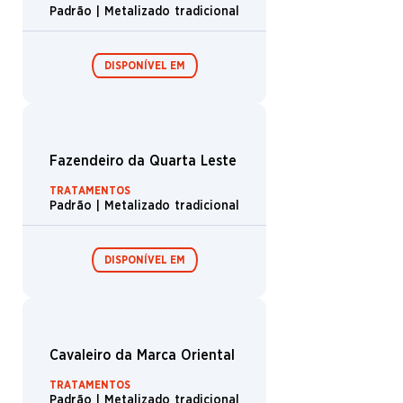
Artesão
Dragonete
Boosters de
Boosters de
draft /
coleção /
Besta
Expositor de
Expositor de
booster
booster
Clérigo
Avatar
Mago
Etergênito
Vampiro
Ninfa
Veículo
Pesadelo
Inseto
Gigante
Aranha
Ilha