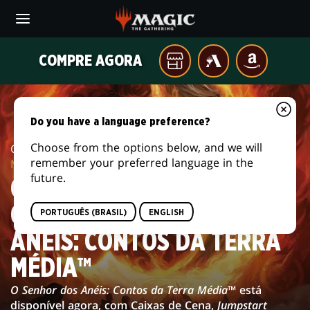
Skip
to
main
GALERIA
content
COMPRE AGORA
Sua
MTG
AMAZON
DE
loja
ARENA
local
IMAGENS
Do you have a language preference?
DE
Choose from the options below, and we will
Card Image Gallery /
The Lord of the Rings: Tales of
CARDS
remember your preferred language in the
Middle-earth™
DE
future.
GALERIA DE IMAGENS DE
O
CARDS DE O SENHOR DOS
PORTUGUÊS (BRASIL)
ENGLISH
SENHOR
ANÉIS: CONTOS DA TERRA
DOS
MÉDIA™
ANÉIS:
O Senhor dos Anéis: Contos da Terra Média
™ está
disponível agora, com Caixas de Cena,
Jumpstart