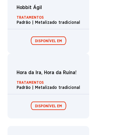
Fuga de Orthanc
TRATAMENTOS
Padrão | Metalizado tradicional
DISPONÍVEL EM
Boosters de
Boosters de
draft /
coleção /
Expositor de
Expositor de
booster
booster