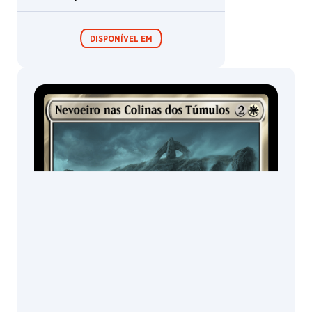
Boosters de
Boosters de
draft /
coleção /
Águias do Norte
Expositor de
Expositor de
booster
booster
TRATAMENTOS
Padrão | Metalizado tradicional
DISPONÍVEL EM
Boosters de
Boosters de
draft /
coleção /
Expositor de
Expositor de
booster
booster