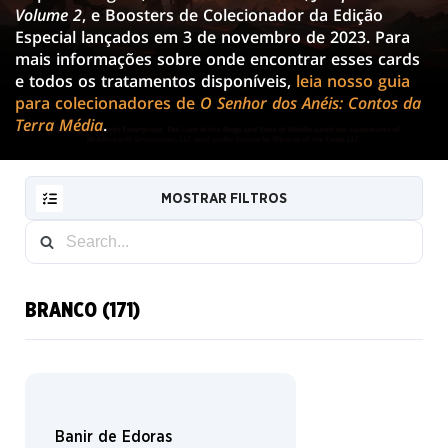
CONTOS
Volume 2
, e Boosters de Colecionador da Edição
DA
Especial lançados em 3 de novembro de 2023. Para
mais informações sobre onde encontrar esses cards
TERRA
e todos os tratamentos disponíveis,
leia nosso guia
para colecionadores de
O Senhor dos Anéis: Contos da
MÉDIA™
Terra Média
.
MOSTRAR FILTROS
BRANCO (171)
RESET
FILTER
NOVAS
Sem
CARTAS
borda