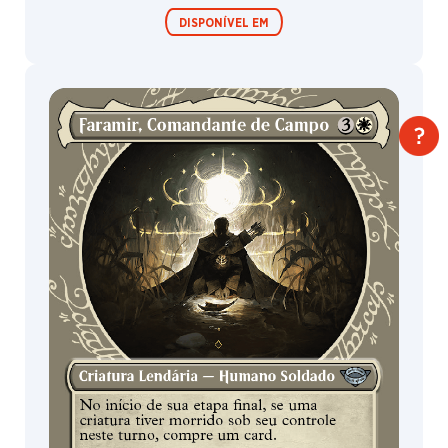
Boosters de
Boosters de
draft /
coleção /
Expositor de
Expositor de
Protetor de Gondor
booster
booster
TRATAMENTOS
Padrão | Metalizado tradicional
DISPONÍVEL EM
Boosters de
Boosters de
draft /
coleção /
Expositor de
Expositor de
booster
booster