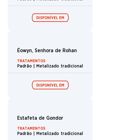
Arqueiro
Comida
Aparição
Bill, o Pônei
Morcego
TRATAMENTOS
Padrão | Metalizado tradicional
Alce
Kraken
DISPONÍVEL EM
Barreira
Montanha
Cão
Elefante
Boosters de
Boosters de
Boromir, Guardião da Torre
draft /
coleção /
Expositor de
Expositor de
Trol
TRATAMENTOS
booster
booster
Padrão | Metalizado tradicional
Javali
Espantalho
DISPONÍVEL EM
Pântano