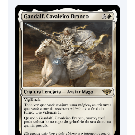
draft /
coleção /
Landroval, Testemunha do Horizonte
Expositor de
Expositor de
booster
booster
TRATAMENTOS
Padrão | Metalizado tradicional
DISPONÍVEL EM
Boosters de
Boosters de
draft /
coleção /
Expositor de
Expositor de
booster
booster