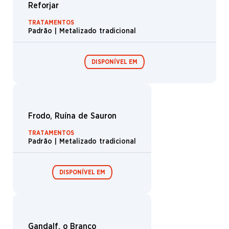
Cavaleiro da Marca Oriental
TRATAMENTOS
Padrão | Metalizado tradicional
DISPONÍVEL EM
Boosters de
Boosters de
draft /
coleção /
Expositor de
Expositor de
booster
booster