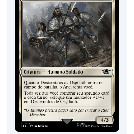
Nevoeiro nas Colinas dos Túmulos
TRATAMENTOS
Padrão | Metalizado tradicional
DISPONÍVEL EM
Boosters de
Boosters de
draft /
coleção /
Expositor de
Expositor de
booster
booster