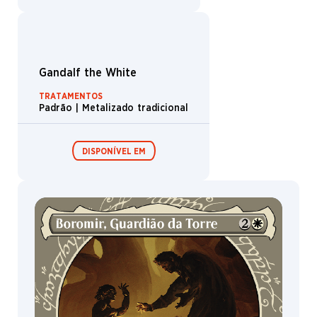
Boosters de
Boosters de
draft /
coleção /
Expositor de
Expositor de
booster
booster