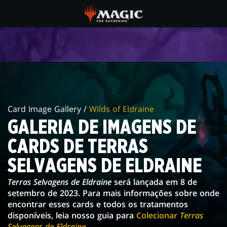
Skip
to
main
GALERIA
content
DE
IMAGENS
DE
Card Image Gallery /
Wilds of Eldraine
CARDS
GALERIA DE IMAGENS DE
DE
CARDS DE TERRAS
TERRAS
SELVAGENS DE ELDRAINE
SELVAGENS
Terras Selvagens de Eldraine
será lançada em 8 de
DE
setembro de 2023. Para mais informações sobre onde
encontrar esses cards e todos os tratamentos
ELDRAINE
disponíveis, leia nosso guia para
Colecionar
Terras
Selvagens de Eldraine
.