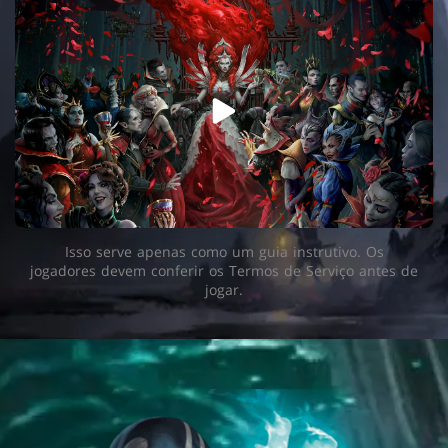
Isso serve apenas como um guia instrutivo. Os
jogadores devem conferir os Termos de Serviço antes de
jogar.