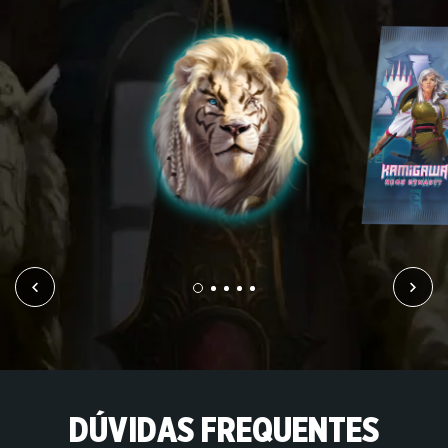
DÚVIDAS FREQUENTES