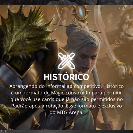
HISTÓRICO
Abrangendo do informal ao competitivo, Histórico
é um formato de Magic construído para permitir
que você use cards que já não são permitidos no
Padrão após a rotação. Esse formato é exclusivo
do MTG Arena.