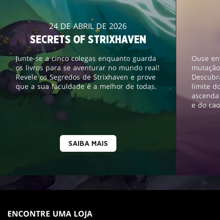
24 DE ABRIL DE 2026
SECRETS OF STRIXHAVEN
Junte-se a cinco colegas enquanto guarda
Ouse en
os livros para se aventurar no mundo real!
mutação
Revele os Segredos de Strixhaven e prove
Descubr
que a sua faculdade é a melhor de todas.
limite d
ascenda
e do cao
SAIBA MAIS
MAGIC:
THE
ENCONTRE UMA LOJA