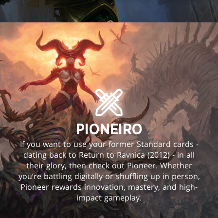
PIONEIRO
If you want to use your former Standard cards -
dating back to Return to Ravnica (2012) - in all
their glory, then check out Pioneer. Whether
you’re battling digitally or shuffling up in person,
Pioneer rewards innovation, mastery, and high-
impact gameplay.