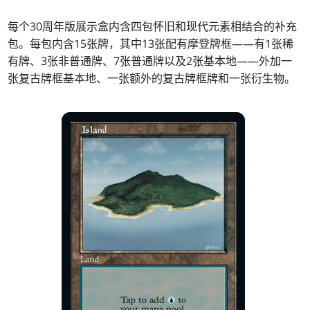
每个30周年版展示盒内含四包怀旧和现代元素相结合的补充
包。每包内含15张牌，其中13张配有摩登牌框——有1张稀
有牌、3张非普通牌、7张普通牌以及2张基本地——外加一
张复古牌框基本地、一张额外的复古牌框牌和一张衍生物。