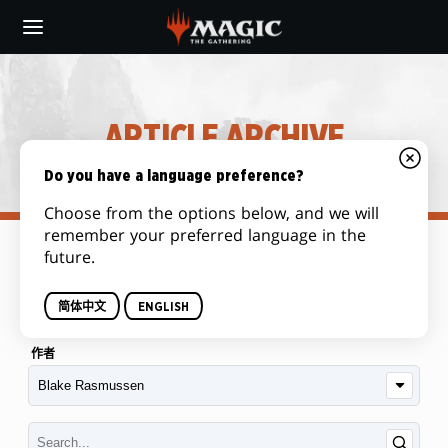
Skip
to
main
content
ARTICLE ARCHIVE
Do you have a language preference?
Choose from the options below, and we will
remember your preferred language in the
future.
類別
简体中文
ENGLISH
作者