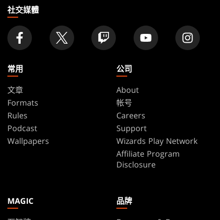
家
社交媒體
常用
公司
文章
About
Formats
帐号
Rules
Careers
Podcast
Support
Wallpapers
Wizards Play Network
Affiliate Program
Disclosure
MAGIC
品牌