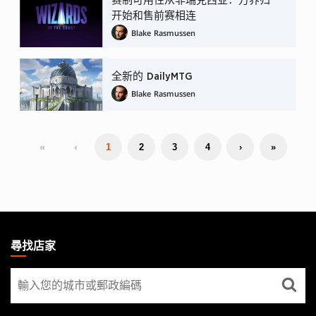
赛制可用性从非瑞克西亚：万界归一
开始和售前赛相连
Blake Rasmussen
全新的 DailyMTG
Blake Rasmussen
«
‹
1
2
3
4
›
»
MAGIC:
THE
尋找店家
GATHERING
尋
FOOTER
找
店