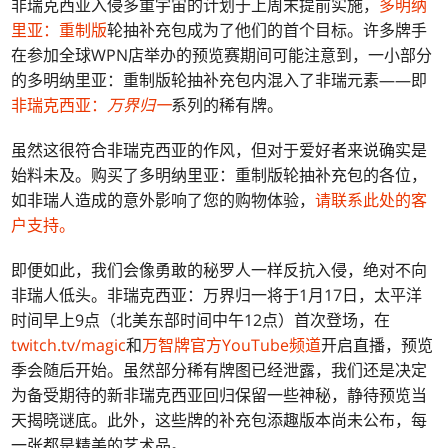
非瑞克西亚入侵多重宇宙的计划于上周末提前实施，
多明纳
里亚：重制版
轮抽补充包成为了他们的首个目标。许多牌手
在参加全球WPN店举办的预览赛期间可能注意到，一小部分
的多明纳里亚：重制版轮抽补充包内混入了非瑞元素——即
非瑞克西亚：
万界归一
系列的稀有牌。
虽然这很符合非瑞克西亚的作风，但对于爱好者来说确实是
始料未及。
购买了多明纳里亚：重制版轮抽补充包的各位，
如非瑞人造成的意外影响了您的购物体验，
请联系此处的客
户支持。
即便如此，我们会像勇敢的秘罗人一样反抗入侵，绝对不向
非瑞人低头。非瑞克西亚：
万界归一将于1月17日，太平洋
时间早上9点（北美东部时间中午12点）首次登场，在
twitch.tv/magic
和
万智牌官方YouTube频道
开启直播，预览
季会随后开始。虽然部分稀有牌图已经泄露，我们还是决定
为备受期待的新非瑞克西亚回归保留一些神秘，静待预览当
天揭晓谜底。此外，这些牌的补充包添趣版本尚未公布，每
一张都是精美的艺术品。