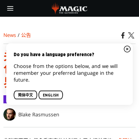
Skip
to
main
content
News
/
公告
关于多明纳里亚：重制版
Do you have a language preference?
Choose from the options below, and we will
包含部分非瑞克西亚：万
remember your preferred language in the
future.
界归一牌张的说明
简体中文
ENGLISH
公告
2023-01-13
Blake Rasmussen