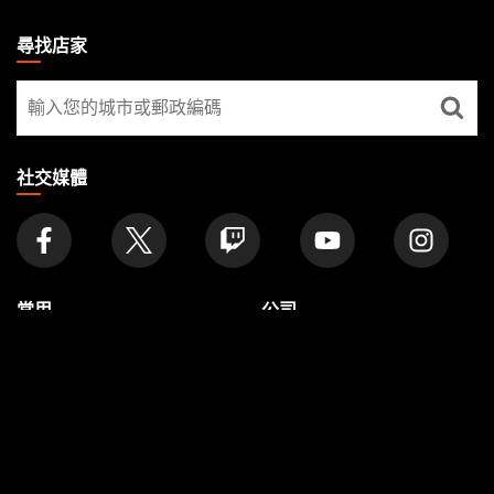
MAGIC:
THE
尋找店家
GATHERING
尋
FOOTER
找
店
家
社交媒體
常用
公司
文章
About
Formats
帐号
Rules
Careers
Podcast
Support
Wallpapers
Wizards Play Network