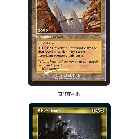
寇族庇护地