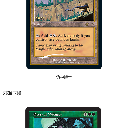
伪神殿堂
邪军压境