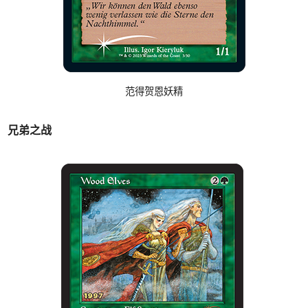
范得贺恩妖精
兄弟之战