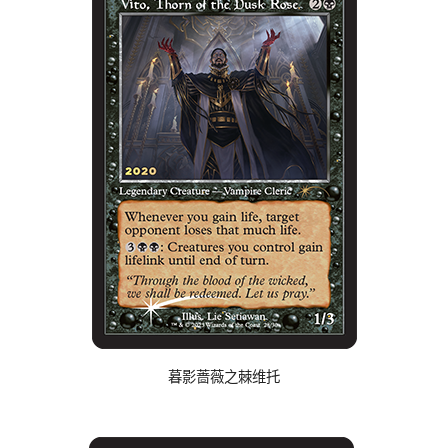
暮影蔷薇之棘维托