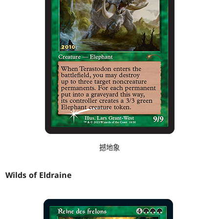
撼地象
Wilds of Eldraine