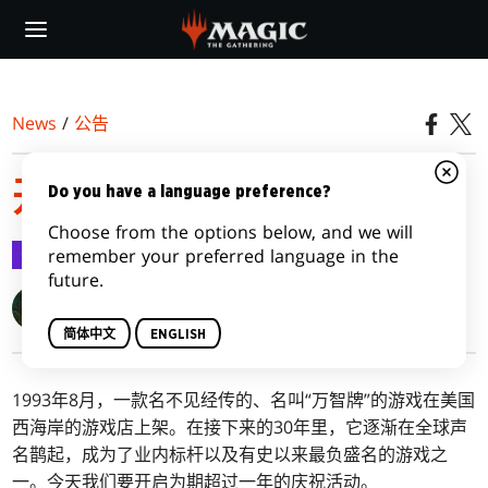
Skip
to
main
content
News
/
公告
开启万智牌30周年庆典
Do you have a language preference?
Choose from the options below, and we will
公告
2022-10-04
remember your preferred language in the
future.
Blake Rasmussen
简体中文
ENGLISH
1993年8月，一款名不见经传的、名叫“万智牌”的游戏在美国
西海岸的游戏店上架。在接下来的30年里，它逐渐在全球声
名鹊起，成为了业内标杆以及有史以来最负盛名的游戏之
一。今天我们要开启为期超过一年的庆祝活动。