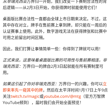
从非瑞克西亚
万界归一开始，我们改变一下赛制合法性的背
后逻辑——从2月3日开始，你获得牌时就能使用它们！
桌面版比赛合法性一直都由全球上市日期来决定。不过，这
其中存在对立，牌手在售前赛上拿到牌，却只能在一周后的
认证赛事上使用。此外，数字游戏无法在获得牌张和比赛中
可用之前留出时间区隔。
因此，我们打算让事情简单一些：你得到了牌就可以用！
正式来说，这意味着桌面版比赛的可用性与售前赛相连，非
瑞克西亚：
万界归一的牌自2月3日起就能在所有赛制里可
用。
如果这引起了你对非瑞克西亚：
万界归一的兴趣，你可以
立
即来率先一窥其中的牌
，然后在太平洋时间1月17日上午9点
关注
twitch.tv/magic
或
youtube.com/@mtg
（官方万智牌
YouTube频到），届时我们会开始全面预览！