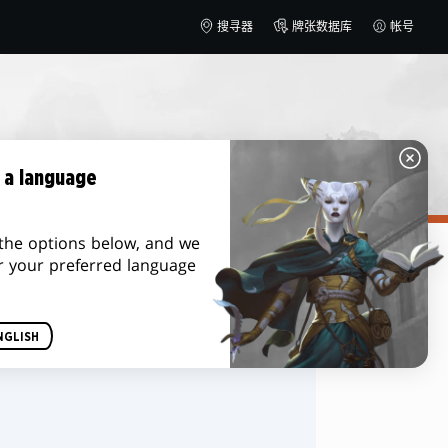
搜寻器
牌张数据库
帐号
 a language
the options below, and we
r your preferred language
排序方式
NGLISH