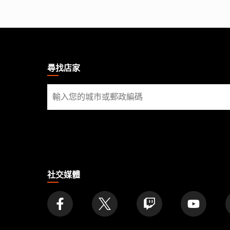
MAGIC:
THE
GATHERING
尋找店家
FOOTER
尋
找
店
家
社交媒體