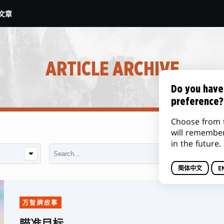
文章
ARTICLE ARCHIVE
Do you have
preference?
Choose from 
will remembe
in the future.
简体中文
E
万智牌故事