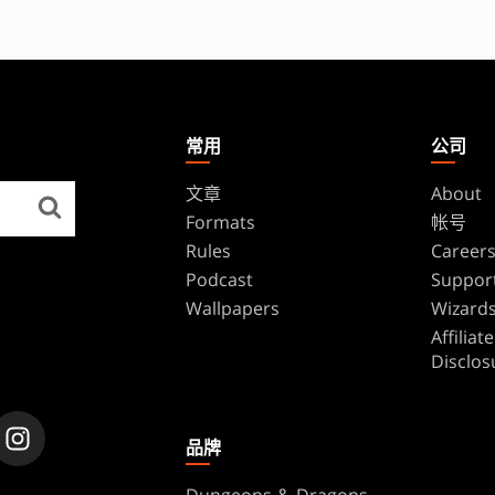
常用
公司
文章
About
Formats
帐号
Rules
Career
Podcast
Suppor
Wallpapers
Wizards
Affilia
Disclos
品牌
Dungeons & Dragons