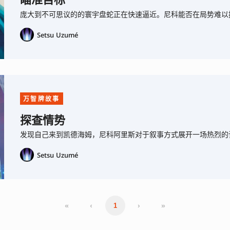
瞄准目标
庞大到不可思议的的寰宇盘蛇正在快速逼近。尼科能否在局势难以
Setsu Uzumé
万智牌故事
探查情势
发现自己来到凯德海姆，尼科阿里斯对于叙事方式展开一场热烈的
Setsu Uzumé
«
‹
›
»
1