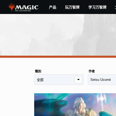
Skip
产品
玩万智牌
学习万智牌
to
main
content
類別
作者