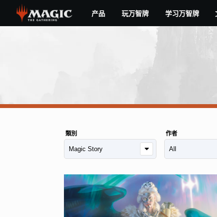
Skip
产品
玩万智牌
学习万智牌
to
main
content
類別
作者