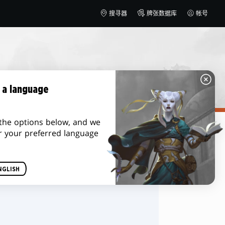
搜寻器
牌张数据库
帐号
 a language
the options below, and we
r your preferred language
排序方式
NGLISH