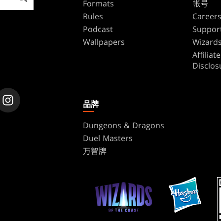
Formats
帐号
Rules
Career
Podcast
Suppor
Wallpapers
Wizards
Affilia
Disclos
品牌
Dungeons & Dragons
Duel Masters
万智牌