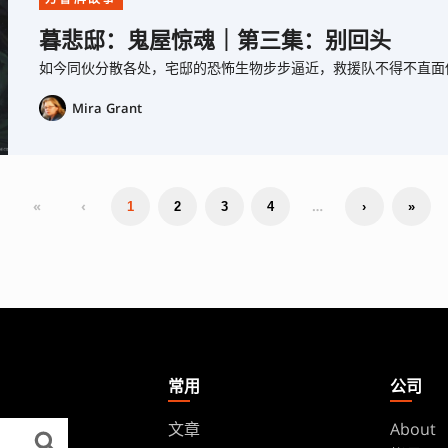
暮悲邸：鬼屋惊魂｜第三集：别回头
如今同伙分散各处，宅邸的恐怖生物步步逼近，救援队不得不直面
Mira Grant
«
‹
…
1
2
3
4
›
»
常用
公司
文章
About