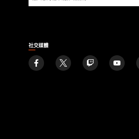
找
店
家
社交媒體