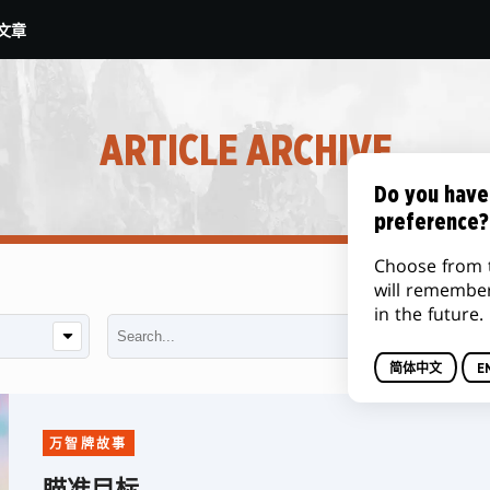
文章
ARTICLE ARCHIVE
Do you have
preference?
Choose from 
will remembe
in the future.
简体中文
E
万智牌故事