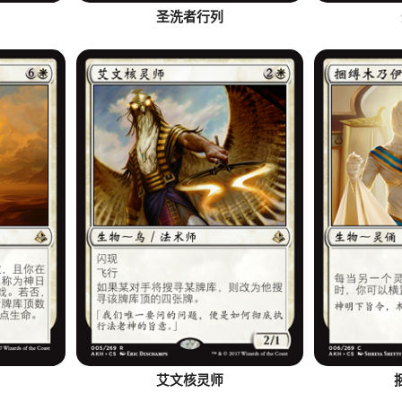
圣洗者行列
艾文核灵师