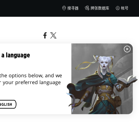
搜寻器
牌张数据库
帐号
 a language
the options below, and we
r your preferred language
NGLISH