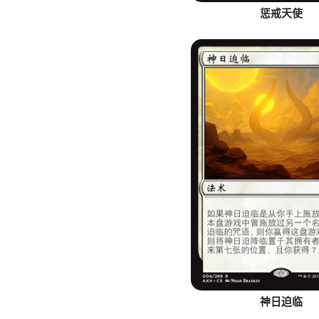
惩戒天使
神日迫临