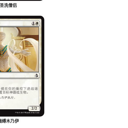
圣洗僧侣
捆缚木乃伊