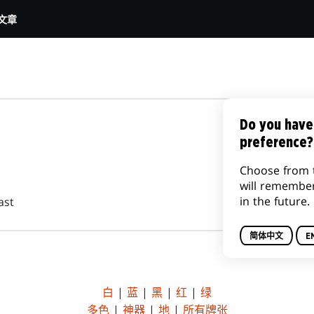
文章
Do you have
preference?
Choose from 
will remembe
in the future.
ast
简体中文
E
白
|
蓝
|
黑
|
红
|
绿
多色
|
神器
|
地
|
所有牌张