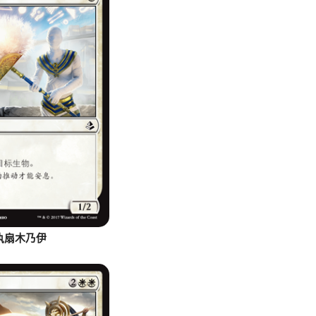
执扇木乃伊