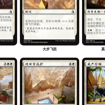
大步飞跃
真