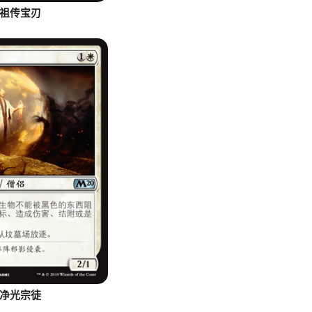
祖传宝刃
净光宗徒