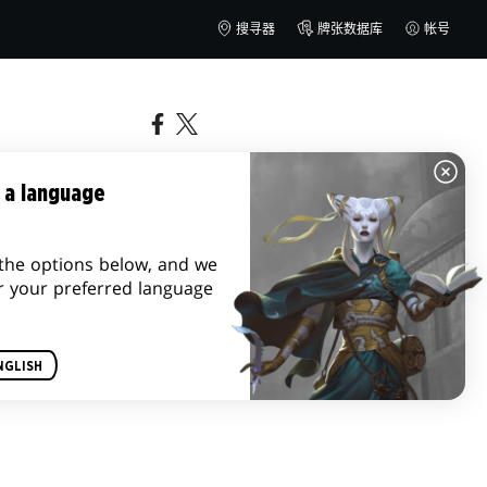
搜寻器
牌张数据库
帐号
 a language
the options below, and we
r your preferred language
NGLISH