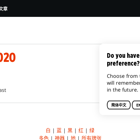
文章
020
Do you have
preference?
Choose from 
will remembe
in the future.
ast
简体中文
E
白
|
蓝
|
黑
|
红
|
绿
多色
|
神器
|
地
|
所有牌张