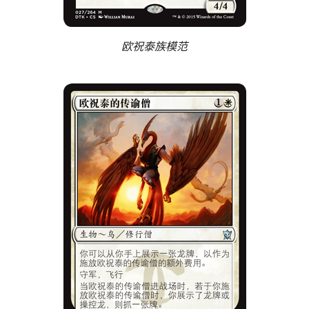
欧祝泰族模范