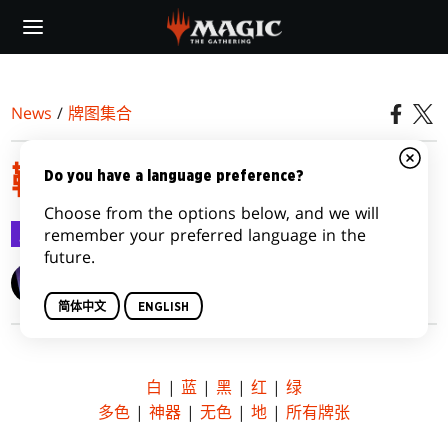
Skip
to
main
content
News
/
牌图集合
鞑契龙王卡片图像一览
Do you have a language preference?
Choose from the options below, and we will
牌图集合
2015-03-16
remember your preferred language in the
future.
Wizards of the Coast
简体中文
ENGLISH
白
|
蓝
|
黑
|
红
|
绿
多色
|
神器
|
无色
|
地
|
所有牌张