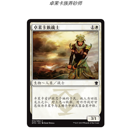
卓茉卡族弄砂师