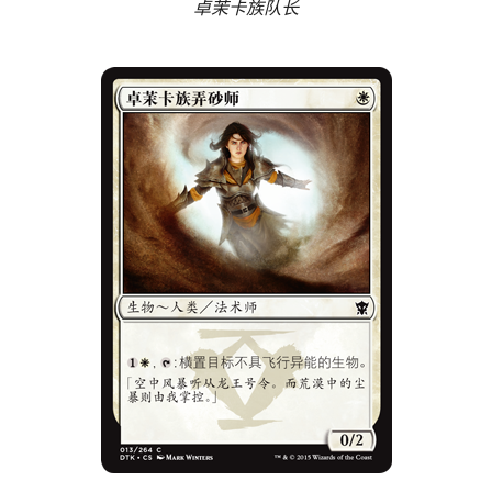
卓茉卡族队长