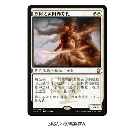
族树之灵阿娜芬札