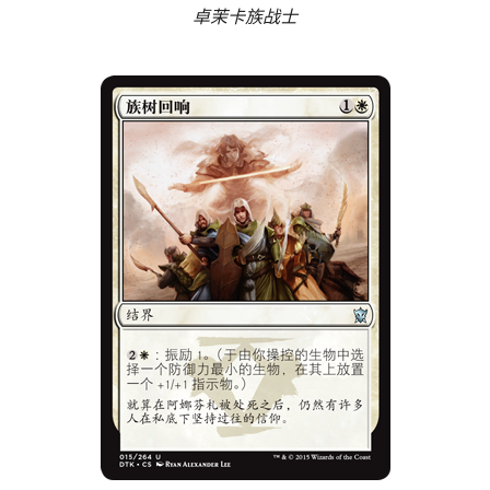
卓茉卡族战士