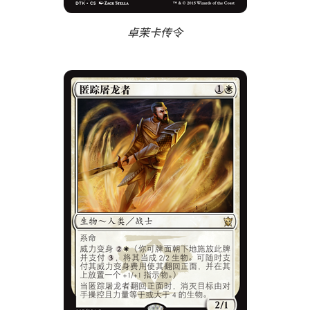
卓茉卡传令