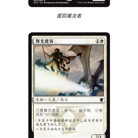
匿踪屠龙者