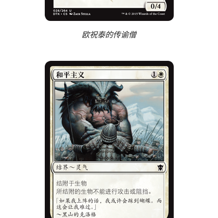
欧祝泰的传谕僧