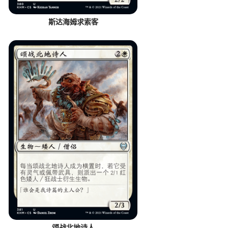
斯达海姆求索客
颂战北地诗人