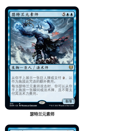
瑟特兰元素师