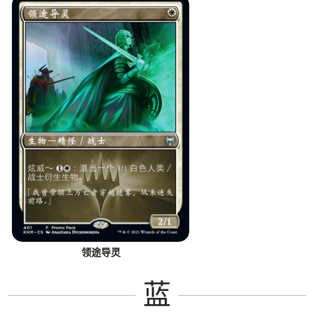
领途导灵
蓝