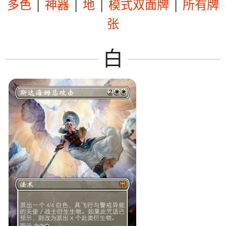
多色
|
神器
|
地
|
模式双面牌
|
所有牌
张
白