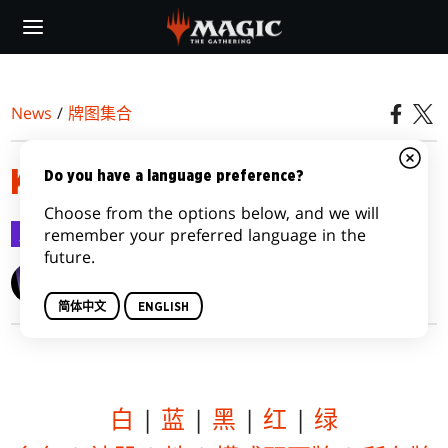
Skip
to
main
content
News
/
牌图集合
KALDHEIM VARIANTS
Do you have a language preference?
Choose from the options below, and we will
牌图集合
2021-01-21
remember your preferred language in the
future.
Wizards of the Coast
简体中文
ENGLISH
白
|
蓝
|
黑
|
红
|
绿