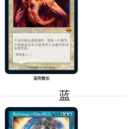
圣所教长
蓝