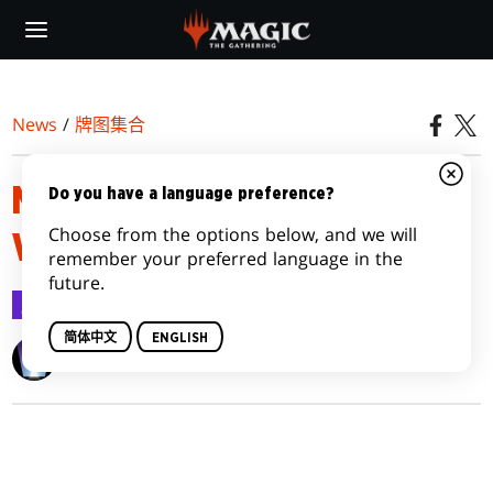
Skip
to
main
content
News
/
牌图集合
MODERN HORIZONS 2
Do you have a language preference?
Choose from the options below, and we will
VARIANTS
remember your preferred language in the
future.
牌图集合
2021-06-02
简体中文
ENGLISH
Wizards of the Coast