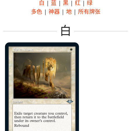
白
|
蓝
|
黑
|
红
|
绿
多色
|
神器
|
地
|
所有牌张
白