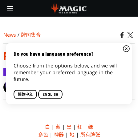
Skip
to
main
content
News
/
牌图集合
RAVNICA ALLEGIANCE
Do you have a language preference?
Choose from the options below, and we will
牌图集合
2018-12-18
remember your preferred language in the
future.
Wizards of the Coast
简体中文
ENGLISH
白
|
蓝
|
黑
|
红
|
绿
多色
|
神器
|
地
|
所有牌张