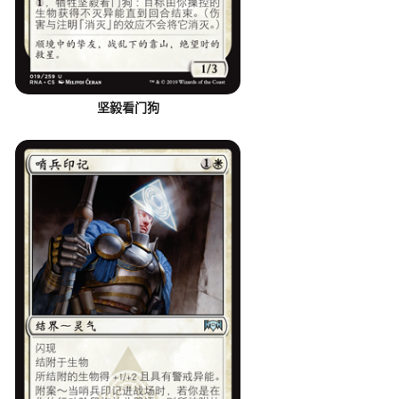
坚毅看门狗