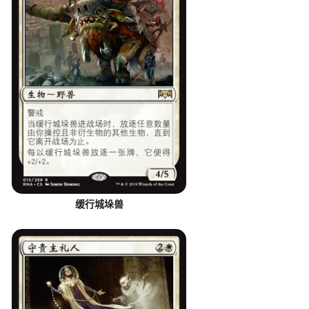
缓行城垛兽