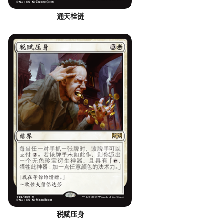
通天栓链
税赋压身