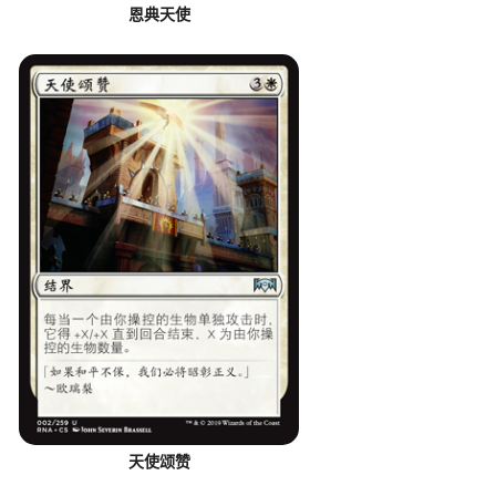
恩典天使
天使颂赞