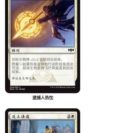
逮捕人热忱