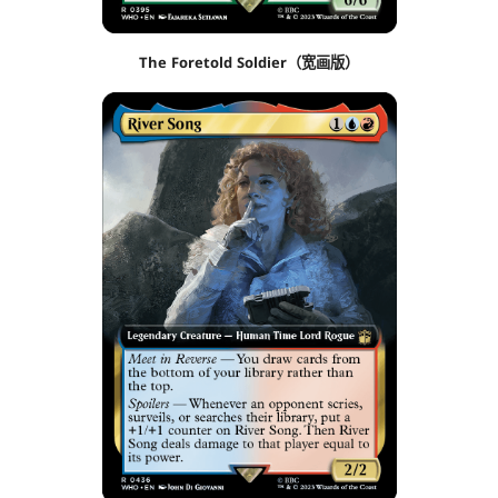
The Foretold Soldier（宽画版）