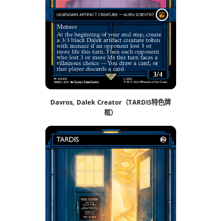
Davros, Dalek Creator（TARDIS特色牌
框）