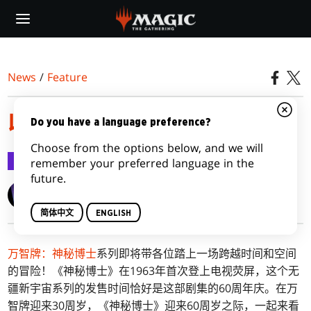
Skip
to
main
content
News
/
Feature
收集万智牌：神秘博士
Do you have a language preference?
Choose from the options below, and we will
Feature
2023-10-03
remember your preferred language in the
future.
Max McCall
简体中文
ENGLISH
万智牌：神秘博士
系列即将带各位踏上一场跨越时间和空间
的冒险！《神秘博士》在1963年首次登上电视荧屏，这个无
疆新宇宙系列的发售时间恰好是这部剧集的60周年庆。
在万
智牌迎来30周岁，《神秘博士》迎来60周岁之际，一起来看