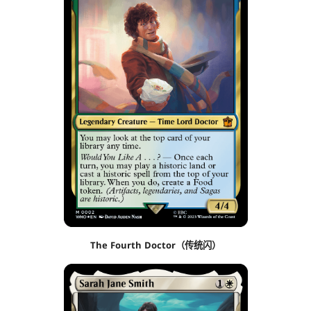
The Fourth Doctor（传统闪）