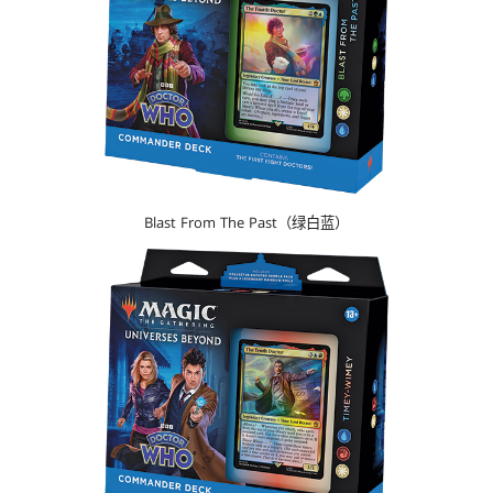
Blast From The Past（绿白蓝）