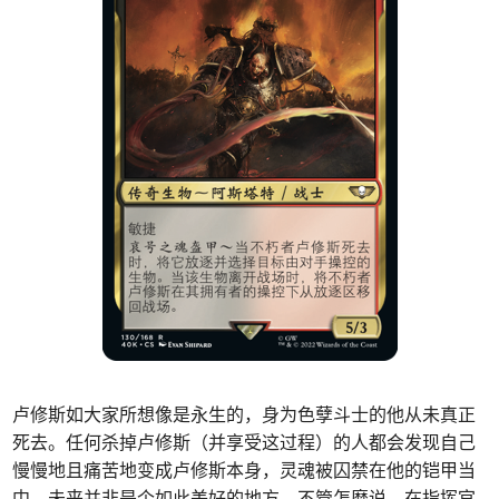
卢修斯如大家所想像是永生的，身为色孽斗士的他从未真正
死去。任何杀掉卢修斯（并享受这过程）的人都会发现自己
慢慢地且痛苦地变成卢修斯本身，灵魂被囚禁在他的铠甲当
中。未来并非是个如此美好的地方。不管怎麽说，在指挥官