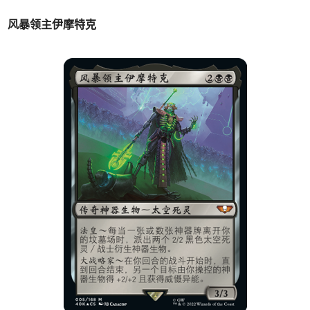
风暴领主伊摩特克