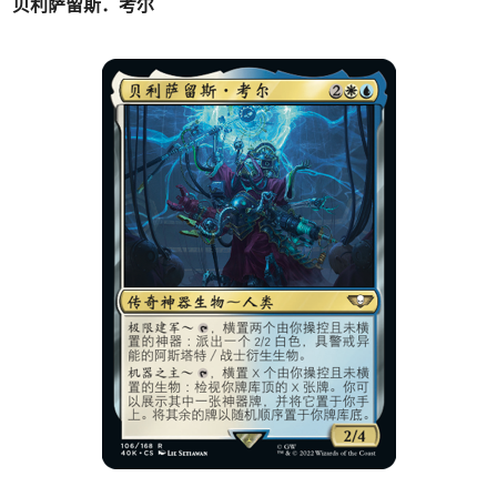
贝利萨留斯．考尔