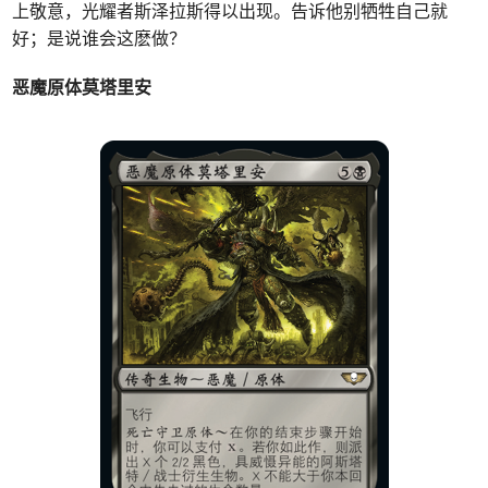
上敬意，光耀者斯泽拉斯得以出现。告诉他别牺牲自己就
好；是说谁会这麽做？
恶魔原体莫塔里安