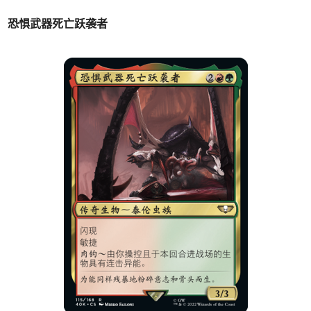
恐惧武器死亡跃袭者