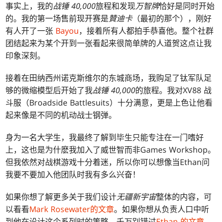
事实上，我的
战锤 40,000
旅程和发现
万智牌
恰好是同时开始
的。我的第一场售前现开赛是
贊迪卡
（最初的那个），刚好
有人开了一张
Bayou
，接着所有人都拍手恭喜他。整个社群
团结起来为某个开到一张看起来很简单牌的人道贺这点让我
印象深刻。
接着在田纳西州诺克斯维尔的东城商场，我购足了钛军队足
够的微缩模型后开始了我
战锤 40,000
的旅程。我对XV88 战
斗服（Broadside Battlesuits）十分满意，更是上色让他看
起来像是不同的机动战士钢弹。
身为一名大学生，我最终了解到毕生只能专注在一门嗜好
上，这也是为什麽我加入了威世智而非Games Workshop。
但我依然对战棋游戏十分着迷，所以你可以想像当Ethan问
我要不要加入他团队时我有多么兴奋！
如果你想了解更多关于我们设计
无疆新宇宙
整体的内容，可
以看看
Mark Rosewater的文章
。如果你想从负责人口中听
到他在设计这个系列时的策略，千万别错过
Ethan 的文章
。