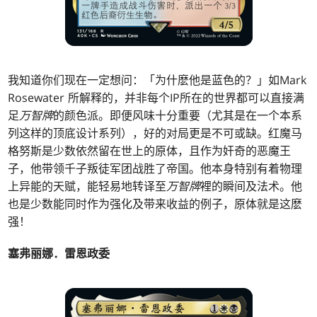
我知道你们现在一定想问：「为什麽他是蓝色的？」如Mark
Rosewater 所解释的，并非每个IP所在的世界都可以直接满
足
万智牌
的颜色派。即便风味十分重要（尤其是在一个本系
列这样的顶底设计系列），好的对局更是不可或缺。红魔马
格努斯是少数依然留在世上的原体，且作为奸奇的恶魔王
子，他带领千子叛徒军团战胜了帝国。他本身特别有着物理
上异能的天赋，能轻易地转译至
万智牌
裡的瞬间及法术。他
也是少数能同时作为强化及带来收益的例子，原体就是这麽
强！
塞弗丽娜．雷恩政委