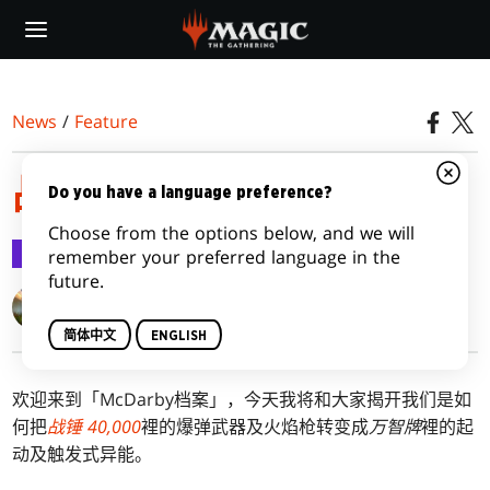
Skip
to
main
content
News
/
Feature
战锤 40,000的指挥官们
Do you have a language preference?
Choose from the options below, and we will
Feature
2022-10-07
remember your preferred language in the
future.
David McDarby
简体中文
ENGLISH
欢迎来到「McDarby档案」，今天我将和大家揭开我们是如
何把
战锤 40,000
裡的爆弹武器及火焰枪转变成
万智牌
裡的起
动及触发式异能。