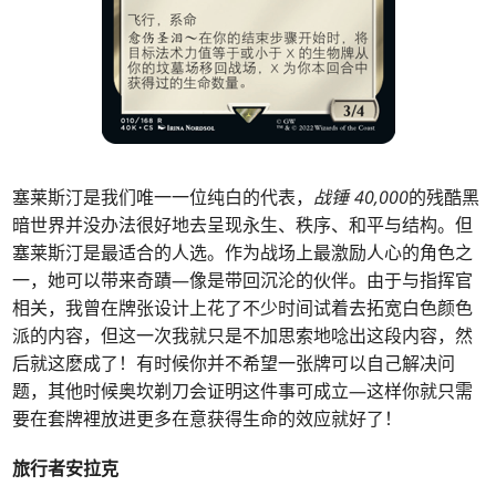
塞莱斯汀是我们唯一一位纯白的代表，
战锤 40,000
的残酷黑
暗世界并没办法很好地去呈现永生、秩序、和平与结构。但
塞莱斯汀是最适合的人选。作为战场上最激励人心的角色之
一，她可以带来奇蹟—像是带回沉沦的伙伴。由于与指挥官
相关，我曾在牌张设计上花了不少时间试着去拓宽白色颜色
派的内容，但这一次我就只是不加思索地唸出这段内容，然
后就这麽成了！有时候你并不希望一张牌可以自己解决问
题，其他时候奥坎剃刀会证明这件事可成立—这样你就只需
要在套牌裡放进更多在意获得生命的效应就好了！
旅行者安拉克