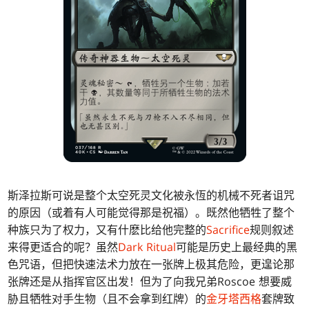
斯泽拉斯可说是整个太空死灵文化被永恆的机械不死者诅咒
的原因（或着有人可能觉得那是祝福）。既然他牺牲了整个
种族只为了权力，又有什麽比给他完整的
Sacrifice
规则叙述
来得更适合的呢？虽然
Dark Ritual
可能是历史上最经典的黑
色咒语，但把快速法术力放在一张牌上极其危险，更遑论那
张牌还是从指挥官区出发！但为了向我兄弟Roscoe 想要威
胁且牺牲对手生物（且不会拿到红牌）的
金牙塔西格
套牌致