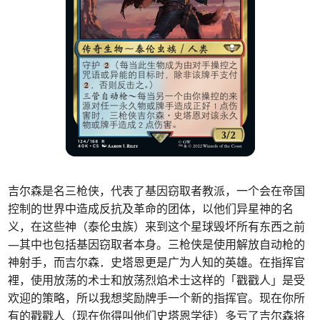
吉尔森是名三枪侠，代表了基因窃取者教派，一个会在帝国
控制的世界中造成反抗及革命的团体，以他们异星神的名
义，在这些神（泰伦虫族）来到这个星球毁坏所有东西之前
—其中也包括基因窃取者本身。三枪侠是使用解放自动枪的
神射手，而吉尔森．史塔恩更是广为人知的英雄。在指挥官
裡，使用放荡的术士和放荡烈焰术士这样的「戳戳人」是受
欢迎的策略，所以我想奖励牌手一个新的指挥官。现在你所
有的戳戳人（现在你得叫他们史塔恩学徒）多亏了吉尔森将