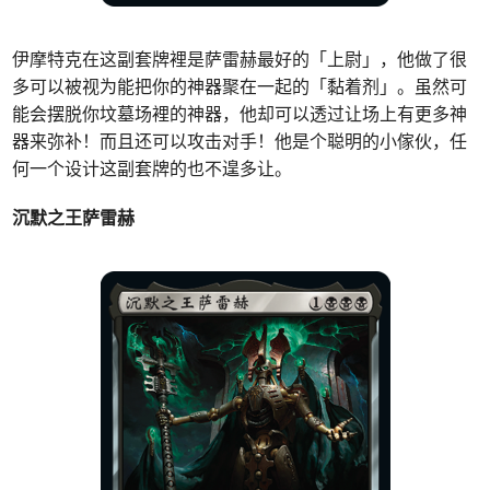
伊摩特克在这副套牌裡是萨雷赫最好的「上尉」，他做了很
多可以被视为能把你的神器聚在一起的「黏着剂」。虽然可
能会摆脱你坟墓场裡的神器，他却可以透过让场上有更多神
器来弥补！而且还可以攻击对手！他是个聪明的小傢伙，任
何一个设计这副套牌的也不遑多让。
沉默之王萨雷赫