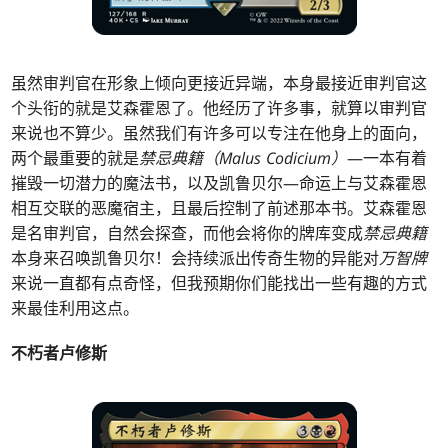
虽然审判官在形象上倾向更接近异端，本身最接近审判官这
个头衔的就是艾森霍恩了。他经历了许多事，就算以审判官
来说也不算少。虽然我们有许多可以专注在他身上的面向，
两个最重要的就是
禁忌典籍（Malus Codicium）
—一本有着
摧毁一切潜力的魔法书，以及凯鲁贝尔—命运上与艾森霍恩
相互交联的恶魔宿主，且最后控制了前述那本书。艾森霍恩
是名审判官，自然会探查，而他会将你的牌库变成
禁忌典籍
本身来召唤凯鲁贝尔！会持续派出传奇生物的异能对
万智牌
来说一直都有点奇怪，但我预期你们能找出一些有趣的方式
来最佳利用这点。
不朽者卢修斯