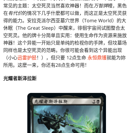
常见的主题：太空死灵当然喜欢神器！而在
万智牌
裡，黑色
在
有代价
的情况下几乎什麽都可以做，而这正是太空死灵获
得的能力。安拉克派尔西亚墓穴世界（Tome World）的大
休眠（The Great Sleep）中醒来，徘徊宇宙间试图整合太
空死灵。他的牌十分简单且实用：使用生命作为资源来施放
神器！这个异能一开始只是单纯的检视你的手牌，但坟墓场
同样也是太空死灵的范畴。你很可能会看到这个异能出现
（小心
迅雷护胫
！），但只要 12点生命
永恒鼎镬
就能为妳
所用。这麽一来，你还有28点生命可用！
光耀者斯泽拉斯