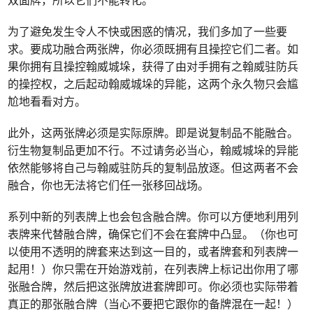
双面牌，所以它们不能转化。
为了避免发生令人不快或困惑的情况，我们多加了一些要
求。要成功融合两张牌，你必须既拥有且操控它们二者。如
果你拥有且操控翰威城垛，获得了由对手拥有之翰威驻防兵
的操控权，之后起动翰威城垛的异能，这两个永久物只会尴
尬地看看对方。
此外，这两张牌必须是实际原牌。即是说复制品不能融合。
衍生物复制品更加不行。不过请务必当心，翰威城垛的异能
依然能够将自己与翰威驻防兵的复制品放逐。但这两者不会
融合，你也无法将它们任一张移回战场。
系列中新的列表牌上也会包含融合牌。你可以方便地利用列
表牌来代替融合牌，确保它们不会在套牌中凸显。（你也可
以使用不透明的牌套来达到这一目的，或者牌套和列表牌一
起用！）你只需在开始游戏前，在列表牌上标记出你用了哪
张融合牌，然后把这张牌放进套牌即可。你必须也实际带着
真正的那张融合牌（当心不要把它跟你的备牌混在一起！）