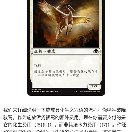
我们来详细说明一下施放具化生之咒语的流程。你牺牲破晓
骏鹭，作为施放污劣骏鹭的额外费用。现在你需要支付的是
它的化生费用（{5}{U}），而非其法术力费用（{7}）。你还