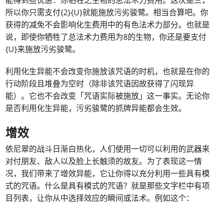
能得到些优惠：你牺牲之生物的总法术力费用。这次是三，
所以你只需支付{2}{U}就能施放污劣骏鹭。相当合算吧。你
获得的减免不会影响化生费用中的有色法术力部分。也就是
说，即使你牺牲了总法术力费用为8的生物，你还是要支付
{U}来施放污劣骏鹭。
利用化生异能不会改变你施放该咒语的时机，也就是在你的
行动阶段且堆叠为空时（除非该咒语因故获得了闪现异
能）。它也不会改变「咒语实际被施放」这一事实。无论你
是否利用化生异能，污劣骏鹭的抓牌异能都会生效。
增效
依尼翠的战斗日渐白热化，人们使用一切可以利用的武器来
对付朋友、敌人以及脸上长触须的故友。为了表现这一情
况，我们带来了增效异能，它让你得以充分利用一些具有模
式的咒语。什么是具有模式的咒语？就是那些文字栏中有项
目列表，让你从中选择效应的瞬间或法术。例如这个：