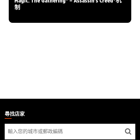
Magic: The Gathering® – Assassin's Creed®机
制
MAGIC:
THE
尋找店家
GATHERING
尋
FOOTER
找