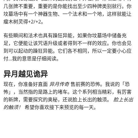
几张牌不重要，重要的是你能找出至少四种牌类别就行。你
坟墓场中有一个神器生物、一个法术和一个地，这样就能让
瘤木树灵得+2/+2。
有些瞬间和法术也具有躁狂异能，如果你坟墓场中储备充
足，它便能让该咒语升级或者得到不一样的效应。你也会见
到可以起动的躁狂异能。它们各不相同，所以一定要小心应
付...我的意思是仔细阅读。
异月越见诡异
现在，你准备好直面
异月传奇
售前赛的恐怖。我说的「恐
怖」，当然指的是路上的堵车。这个系列相当精彩，有厉害
的新牌，需要探究的奥秘，还说脸上长出的触须。
脸上长出
的触须！
希望你喜欢接下来预览的每一天。