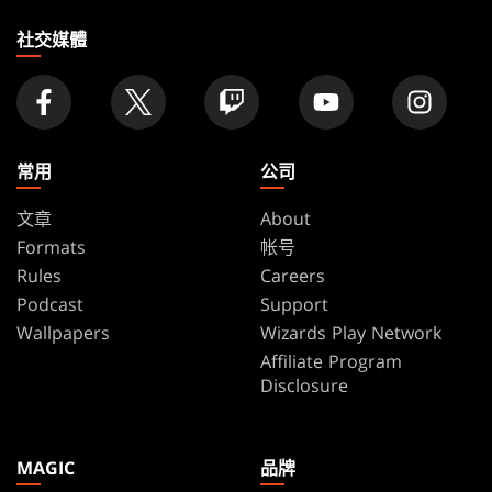
店
家
社交媒體
常用
公司
文章
About
Formats
帐号
Rules
Careers
Podcast
Support
Wallpapers
Wizards Play Network
Affiliate Program
Disclosure
MAGIC
品牌