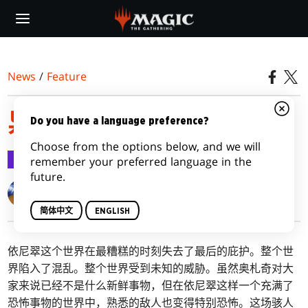
Skip
to
main
content
News
/
Feature
异月传奇机制
Do you have a language preference?
Choose from the options below, and we will
Feature
2016-06-27
remember your preferred language in the
future.
Matt Tabak
简体中文
ENGLISH
依尼翠这个世界在最糟糕的时刻失去了最后的庇护。整个世
界陷入了混乱。整个世界受到未知的威胁。虽然奥札奇对大
家来说已经不是什么新鲜事物，但在依尼翠这样一个充满了
恐怖事物的世界中，熟悉的敌人也变得特别恐怖。这场骇人