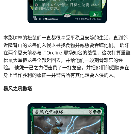
本影树林的松鼠们一直都很享受平稳且安静的生活，直到邻
近隆背山的龙兽们入侵以寻找食物并威胁要吞噬他们。 聒牙
在两个夏天前参与了Orcfire 那场知名的战役，这次打算重整
松鼠大军把龙兽全部赶回去，并给他们一段刻骨难忘的经
验。 他凭一己之力便击倒了一打龙兽，并把他们的翅膀穿在
身上当作胜利的象征—并警告所有其他想要入侵的人。
暴风之吼撒塔