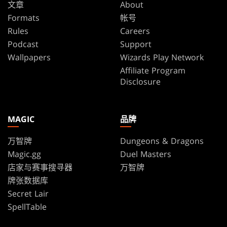
文章
About
Formats
帐号
Rules
Careers
Podcast
Support
Wallpapers
Wizards Play Network
Affiliate Program
Disclosure
MAGIC
品牌
万智牌
Dungeons & Dragons
Magic.gg
Duel Masters
店家与赛事搜寻器
万智牌
牌张数据库
Secret Lair
SpellTable