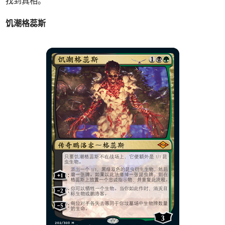
找到真相。
饥潮格蕊斯