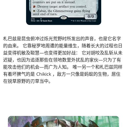
札巴兹是昆虫俯冲过烁光荒野时所发出的声音，也是它名字
的由来。 它靠秘罗地周遭的能量维生，随着长大的过程也日
益变得机敏及聪慧—也变得更加好战： 它对胡咬及乱斩从未
迟疑，也因为追逐那些在领地数里外扰乱的家伙—只为了有
能攻击他们的机会—而广为人知。 唯一另一个和札巴兹同样
有着坏脾气的是 Chikick ，敌方一只像是蚂蚁的生物，居住
在锐草原野的刃草当中。