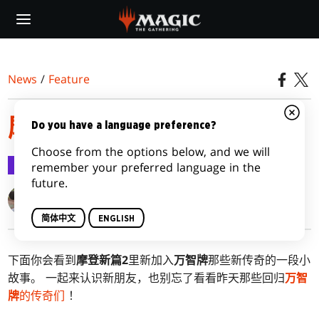
Skip
to
main
content
News
/
Feature
摩登新篇 2 里的新传奇
Do you have a language preference?
Choose from the options below, and we will
Feature
2021-06-11
remember your preferred language in the
future.
Emily Teng
简体中文
ENGLISH
下面你会看到
摩登新篇2
里新加入
万智牌
那些新传奇的一段小
故事。 一起来认识新朋友，也别忘了看看昨天那些回归
万智
牌
的传奇们
！