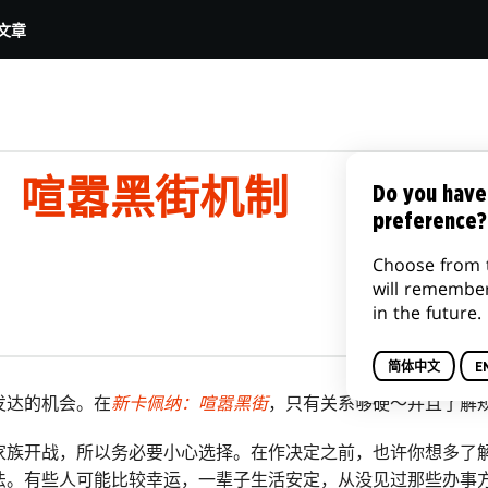
文章
：喧嚣黑街机制
Do you have
preference?
Choose from 
will remembe
in the future.
简体中文
E
发达的机会。在
新卡佩纳：喧嚣黑街
，只有关系够硬～并且了解
家族开战，所以务必要小心选择。在作决定之前，也许你想多了
法。有些人可能比较幸运，一辈子生活安定，从没见过那些办事