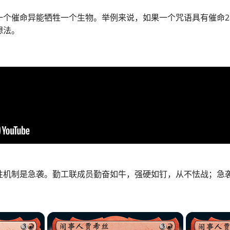
个催命异能牺牲一个生物。举例来说，如果一个咒语具有催命2异
想法。
性机制是急袭。勤工联成员勤奋如牛，强硬如钉，从不怯战；急