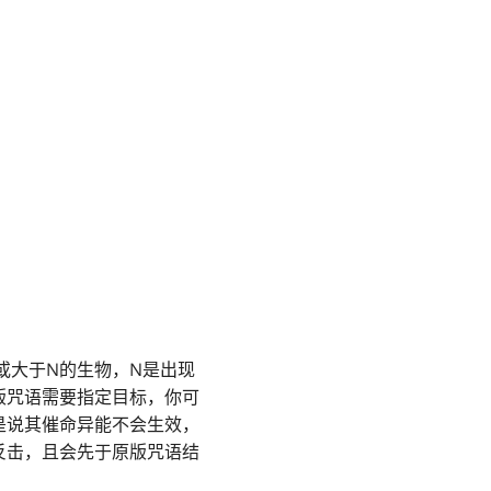
或大于N的生物，N是出现
版咒语需要指定目标，你可
是说其催命异能不会生效，
反击，且会先于原版咒语结