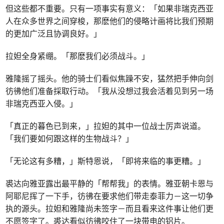
但这些都不重要。只有一项事实有意义：「如果非瑞克西亚
人在众多世界之间穿梭，那麽他们的侵略计画将比我们预期
的更加广泛且协调良好。」
拉妲全身紧绷。「那麽我们必须战斗。」
雅隆摇了摇头。他的骑士们看似焦躁不安，猛然把手伸向剑
彷彿他们准备採取行动。「我从没想过我会活着见到另一场
非瑞克西亚入侵。」
「真正的暮色已到来，」拉妲的其中一位战士厉声说道。
「我们要如何跟这样的生物战斗？」
「无论这有多糟，」斯特恩说，「即将来临的事更糟。」
裘达向雅亚露出最平静的「帮帮我」的表情。雅亚朝卡恩与
阿耶尼挥了一下手，彷彿在要求他们带走泰菲力－这一切争
执的源头。拉妲和雅隆尚未签字－而且看来这件事让他们更
不愿签字了。裘达看似彷彿咬住了一块带电的铝片。