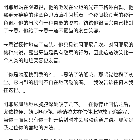
阿耶尼站在隧道裡，他的毛发在火炬的光芒下格外白皙。他
那颗无疤痕的浅蓝色眼睛瞳孔闪烁着一个夜间掠食者的夜行
色调。他的肩膀有一种自豪的姿态，彷彿他很高兴自己找到
了卡恩。他给了卡恩一道不露齿的友善笑容。
卡恩试探性地点了点头。他只见过阿耶尼几次。对阿耶尼的
物种来说，露出牙齿是具有敌意的行为，因此这道浅笑比一
个人类的灿烂笑容更友善。
「你是怎麽找到我的？」卡恩清了清喉咙。那感觉也积了灰
尘。它内部的机制不自在地喀哒响着。「我没告诉任何人我
在这裡。」
阿耶尼尴尬地从胸腔深处咳了几下。「在你停止回信之后，
尤依拉便开始
...
担心你。她请拉夫在信件上施放了追踪咒，
当你－而且只有你－打开信封时才会启动这道咒语。那就是
我定位你的营地的方法。」