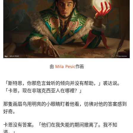
由
Mila Pesic
作画
「斯特恩，你那危言耸听的倾向并没有帮助，」裘达说。
「卡恩，现在非瑞克西亚人在哪裡？」
那隻画眉鸟用明亮的小眼睛盯着他看，彷彿对他的答案感到
好奇。
卡恩没有答案。「他们在我失能的期间撤离了。我不知
道。」