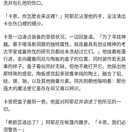
洗并包扎他的伤口。
「卡恩，你怎麽会来这裡？」阿耶尼沾溼他的手，设法清出
卡在伤口裡的细沙。
卡恩一边清点装备的受损状况，一边回复道。「为了寻找神
器。基于喀洛斯洞窟的独特属性，就连最具有创业精神的考
古学家或最热忱的研究员都尚未洗劫过它们。」他绕着帐篷
行进，走向藏着同兆与陶板的盒子的位置，同时装作若无其
事的样子。盒子看似完好无缺，但他不敢打开它。他探出他
那特殊的感官。陶板感觉起来就像单纯的陶土，融合了铝、
硅、镁、钠，以及其他微量元素。同兆则朝他嗡响着：那份
强大的魔法使它虽存在却又难以辨识。
卡恩把盒子搬到一旁。他面对阿耶尼并讲述了他所见的一
切。
「希欧蕊逃出了？」阿耶尼在帐篷内踱步。「卡恩，我们必
须警告－」