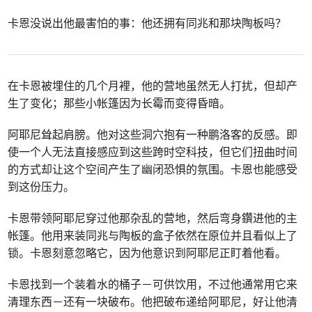
卡恩没说出他最害怕的事：他还拥有同兆和那块陶板吗？
在卡恩被埋住的几个月裡，他的营地虽然无人打扰，但却产
生了变化；那些小帐篷因为长霉而变得昏暗。
阿耶尼耸起肩膀。他对这些洞穴抱有一种鹏洛客的反感。即
使一个人无法直接感应到这些跨时空科技，但它们扭曲时间
的方式却让这个空间产生了幽闭恐惧的氛围。卡恩也能感受
到这份压力。
卡恩带领阿耶尼穿过他那杂乱的营地，然后弯身鑽进他的主
帐篷。他用来装同兆与陶板的盒子依然在原位并且看似上了
锁。卡恩刻意忽略它，因为他意识到阿耶尼正盯着他看。
卡恩找到一个装着水的桶子－可供饮用，不过他通常用它来
清理东西－还有一块破布。他把破布递给阿耶尼，好让他清