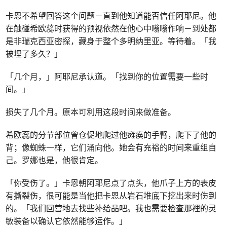
卡恩不希望回答这个问题－直到他知道能否信任阿耶尼。他
在触碰希欧蕊时获得的预视依然在他心中嗡嗡作响－到处都
是非瑞克西亚密探，藏身于整个多明纳里亚。等待着。「我
被埋了多久？」
「几个月，」阿耶尼承认道。「找到你的位置需要一些时
间。」
损失了几个月。原本可利用这段时间来做准备。
希欧蕊的分节部位曾仓促地爬过他瘫痪的手臂，爬下了他的
背；像蜘蛛一样，它们涌向他。她会有充裕的时间来重组自
己。罗娜也是，他很肯定。
「你受伤了。」卡恩朝阿耶尼点了点头，他爪子上方的表皮
有撕裂伤，很可能是当他把卡恩从岩石堆底下挖出来时伤到
的。「我们回营地去找些补给品吧。我也需要检查那裡的灵
敏装备以确认它依然能够运作。」