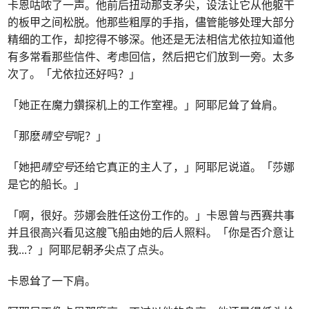
卡恩咕哝了一声。他前后扭动那支矛尖，设法让它从他躯干
的板甲之间松脱。他那些粗厚的手指，儘管能够处理大部分
精细的工作，却挖得不够深。他还是无法相信尤依拉知道他
有多常看那些信件、考虑回信，然后把它们放到一旁。太多
次了。「尤依拉还好吗？」
「她正在魔力鑽探机上的工作室裡。」阿耶尼耸了耸肩。
「那麽
晴空号
呢？」
「她把
晴空号
还给它真正的主人了，」阿耶尼说道。「莎娜
是它的船长。」
「啊，很好。莎娜会胜任这份工作的。」卡恩曾与西赛共事
并且很高兴看见这艘飞船由她的后人照料。「你是否介意让
我
...
？」阿耶尼朝矛尖点了点头。
卡恩耸了一下肩。