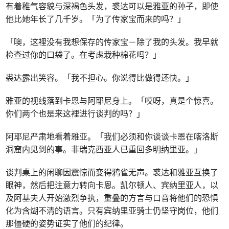
有着稚气容貌与深褐色头发，裘达可以是雅亚的孙子，即使
他比她年长了几千岁。「为了传家宝而来的吗？」
「噢，这裡没有我想保存的传家宝－除了我的头发。我早就
检查过你的口袋了。在考虑栽种棉花吗？」
裘达露出笑容。「我不担心。你说得比做得还快。」
雅亚的视线落到卡恩与阿耶尼身上。「哎呀，真是个惊喜。
你们两个也是来这裡进行谈判的吗？」
阿耶尼严肃地看着雅亚。「我们必须和你谈谈卡恩在喀洛斯
洞窟内见到的事。非瑞克西亚人已重回多明纳里亚。」
谈判桌上的闲聊因震惊而变得鸦雀无声。裘达和雅亚互换了
眼神，然后把注意力转向卡恩。凯尔顿人、宾纳里亚人，以
及阿基夫人开始激烈争执，重叠的方言与口音将他们的恐惧
化为含煳不清的语言。只有宾纳里亚骑士仍坚守岗位，他们
那僵硬的姿势证实了他们的纪律。