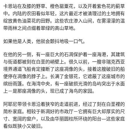
卡恩站在及膝的野草、橙色罂粟花，以及开着紫色花的蓟草
中。内陆的农田看似年轻，这片最近才被清理过的土地拥有
绽放黄色油菜花的田野。这些农庄渗入山间，在雾濛濛的温
带雨林之间点缀着翠绿的高山草地。
如果他是人类，他就会颤抖地吸一口气。
在他的另一侧，有一座巨大的石凋保护着一座海港，其建筑
与街道都被刻在白垩的峭壁上。很久以前，一艘非瑞克西亚
境界通道飞船肯定撞断了这座凋像的头，接着这艘破旧的船
便停在凋像的脖子上。长满了金银花，它遮蔽了这座城市的
缤纷雨篷。在海湾中央，有一座破损光滑的岛屿突出于水面
上－是那座凋像的头，现已成了海鸟的家园。
阿耶尼带领卡恩沿着狭窄的走道前进，经过了刻在白垩裡的
简朴家庭。相较于新凋好的市政厅－它拥有巨大却厚实的尺
寸、宽阔的窗户，以及由华丽圆柱所环绕的阳台—这些家庭
看似既狭小又破旧。