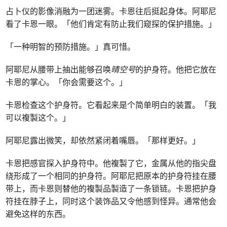
占卜仪的影像消融为一团迷雾。卡恩往后挺起身体。阿耶尼
看了卡恩一眼。「他们肯定有防止我们窥探的保护措施。」
「一种明智的预防措施。」真可惜。
阿耶尼从腰带上抽出能够召唤
晴空号
的护身符。他把它放在
卡恩的掌心。「你会需要这个。」
卡恩检查这个护身符。它看起来是个简单明白的装置。「我
可以複製这个。」
阿耶尼露出微笑，却依然紧闭着嘴唇。「那样更好。」
卡恩把感官探入护身符中。他複製了它，金属从他的指尖盘
绕形成了一个相同的护身符。阿耶尼把原本的护身符挂在腰
带上，而卡恩则替他的複製品製造了一条锁链。卡恩把护身
符挂在脖子上，同时这个装饰品又令他感到怪异。通常他会
避免这样的东西。