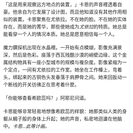
「这是用来观察远方地点的装置，」卡恩的声音裡透着自
豪。他亲自为它发展了设计图，而且他知道没有其他作用相
似的装置。卡恩聚焦在尤依拉。不在她的脸。不在她的实体
存在，而是她的菁华，那些使她成为
尤依拉
的特质。她总是
能看穿一个人的情况本质。她总是愿意相信每一个人。
魔力鑽探机出现在水晶裡。一开始有点模煳，影像充满景
深，然后是色彩。座落于西瓦残酷沙漠的峭壁边缘，这个金
属结构物具有一座小型城市的规模与複杂度。影像紧缩为一
个定点，一间有尤依拉的工作室。她坐在工作檯上，弯着
头，绑起来的古铜色头发垂落于肩胛骨之间。她来回扳动一
个断线的开关彷彿正在思考着什麽。
「你能够查看希欧蕊吗？」阿耶尼问道。
卡恩能够非常轻易地想像希欧蕊的样貌：她那类似人类的身
躯从蝎子般的身体上升起；她的声音，私密地迴盪在他脑
中。
卡恩
...
此等计画。