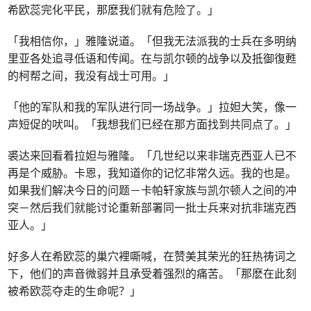
希欧蕊完化平民，那麽我们就有危险了。」
「我相信你，」雅隆说道。「但我无法派我的士兵在多明纳
里亚各处追寻低语和传闻。在与凯尔顿的战争以及抵御復甦
的柯帮之间，我没有战士可用。」
「他的军队和我的军队进行同一场战争。」拉妲大笑，像一
声短促的吠叫。「我想我们已经在那方面找到共同点了。」
裘达来回看着拉妲与雅隆。「几世纪以来非瑞克西亚人已不
再是个威胁。卡恩，我知道你的记忆非常久远。我的也是。
如果我们解决今日的问题－卡帕轩家族与凯尔顿人之间的冲
突－然后我们就能讨论重新部署同一批士兵来对抗非瑞克西
亚人。」
好多人在希欧蕊的巢穴裡嘶喊，在赞美其荣光的狂热祷词之
下，他们的声音微弱并且承受着强烈的痛苦。「那麽在此刻
被希欧蕊夺走的生命呢？」