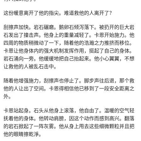
这份暖意离开了他的指尖。难道救他的人离开了？
刮擦声加快。岩石碾磨。鹅卵石倾泻落下。被扔开的巨大岩
石发出了撞击声。他身上的重量减轻了。卡恩开始施力。他
四周的物质稍微动了一下，随着他的浩瀚之力推挤而移位。
卡恩让他身体内的强大机制发挥作用，挺起了自己的身体。
岩石涌向一旁。他缓缓地把自己抬起来。他小心翼翼，不想
让救他的人被乱石击中。
随着他增强施力，刮擦声也停止了。脚步声往后退，那个救
他的人让出了空间。卡恩得相信他已移到了一段安全距离之
外。
卡恩站起身。石头从他身上滚落，他自由了。温暖的空气轻
抚着他的身体。他转动肩膀，因这个动作而感到高兴。翻落
的岩石掀起了一阵灰雾。他从身上甩去这些细微颗粒并且把
他的眼睛擦乾淨。