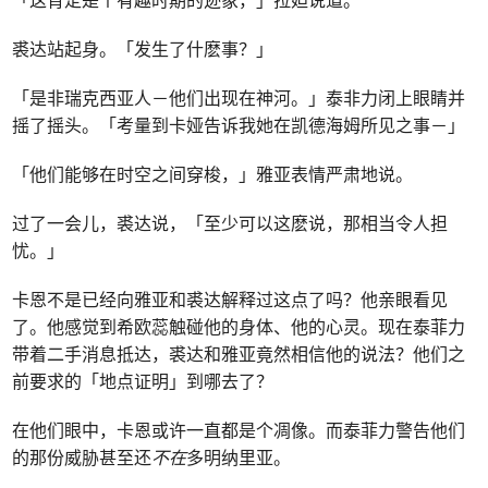
「这肯定是个有趣时期的迹象，」拉妲说道。
裘达站起身。「发生了什麽事？」
「是非瑞克西亚人－他们出现在神河。」泰非力闭上眼睛并
摇了摇头。「考量到卡娅告诉我她在凯德海姆所见之事－」
「他们能够在时空之间穿梭，」雅亚表情严肃地说。
过了一会儿，裘达说，「至少可以这麽说，那相当令人担
忧。」
卡恩不是已经向雅亚和裘达解释过这点了吗？他亲眼看见
了。他感觉到希欧蕊触碰他的身体、他的心灵。现在泰菲力
带着二手消息抵达，裘达和雅亚竟然相信他的说法？他们之
前要求的「地点证明」到哪去了？
在他们眼中，卡恩或许一直都是个凋像。而泰菲力警告他们
的那份威胁甚至还
不在
多明纳里亚。