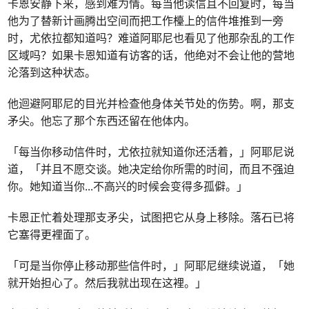
卡恩安静下来，感到难为情。每当他读信且不回复时，每当
他为了替新计画腾出空间而把工作檯上的信件堆推到一旁
时，尤依拉都知道吗？难道阿耶尼也看见了他那杂乱的工作
区域吗？如果卡恩知道有访客的话，他绝对不会让他的营地
沦落到这种状态。
他迴避阿耶尼的目光并检查他身体关节处的伤势。啊，那支
矛尖。他忘了那个东西还留在他体内。
「每当你移动信件时，尤依拉就知道你还活着，」阿耶尼说
道，「并且不愿交谈。她决定给你所需的时间，而且不强迫
你。她知道当你
...
不高兴的时候会变得多孤僻。」
卡恩正忙着处理那支矛尖，试图把它从身上移除。落石已将
它塞得更裡面了。
「可是当你停止移动那些信件时，」阿耶尼继续说道，「她
就开始担心了。然后我就出现在这裡。」