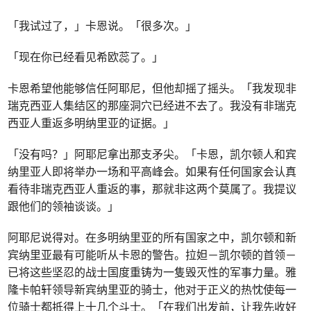
「我试过了，」卡恩说。「很多次。」
「现在你已经看见希欧蕊了。」
卡恩希望他能够信任阿耶尼，但他却摇了摇头。「我发现非
瑞克西亚人集结区的那座洞穴已经进不去了。我没有非瑞克
西亚人重返多明纳里亚的证据。」
「没有吗？」阿耶尼拿出那支矛尖。「卡恩，凯尔顿人和宾
纳里亚人即将举办一场和平高峰会。如果有任何国家会认真
看待非瑞克西亚人重返的事，那就非这两个莫属了。我提议
跟他们的领袖谈谈。」
阿耶尼说得对。在多明纳里亚的所有国家之中，凯尔顿和新
宾纳里亚最有可能听从卡恩的警告。拉妲－凯尔顿的首领－
已将这些坚忍的战士国度重铸为一隻毁灭性的军事力量。雅
隆卡帕轩领导新宾纳里亚的骑士，他对于正义的热忱使每一
位骑士都抵得上十几个斗士。「在我们出发前，让我先收好