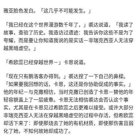
雅亚脸色发白。「这几乎不可能发生。」
「我已经在这个世界漫游数千年了，」裘达说道，「我读了
故事，查验了历史。我造访过遗迹：我告诉你这些不是为了
夸耀，而是要让你知道我说的是实话－非瑞克西亚人无法穿
越黑暗虚空。」
「希欧蕊已经穿越世界－」卡恩说道。
「现在只有鹏洛客办得到。」裘达捏了一下自己的鼻樑。
「如果要我回想的话，卡恩，这还是你协助促成的事实。」
他的年纪－与克撒相彷，当时克撒已创造了卡恩－替他的年
轻容貌盖上了一层疲惫。卡恩无法相信裘达会否认这个事
实，尤其是在卡恩见过希欧蕊之后更难以接受。或许大部分
非瑞克西亚人无法在穿越黑暗虚空的过程中存活，但希欧蕊
却活下来了：即使那烧去了她的有机材质，即使那伤害且弱
化了她，不知何故她却成功了。