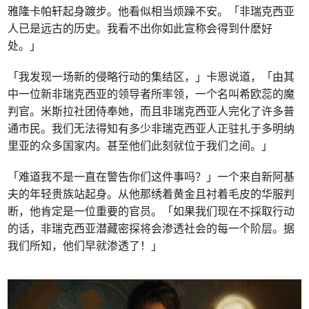
雅隆卡帕轩起身踱步。他看似相当烦躁不安。「非瑞克西亚
人已是远古的历史。我看不出你如此宣称会得到什麽好
处。」
「我发现一场新的侵略行动的集结区，」卡恩说道，「由其
中一位新非瑞克西亚的领导者所率领，一个名叫希欧蕊的魔
判官。米斯拉社团侍奉她，而且非瑞克西亚人完化了许多普
通市民。我们无法得知有多少非瑞克西亚人正驻扎于多明纳
里亚的众多国家内。甚至他们此刻就位于我们之间。」
「难道我不是一直在警告你们这件事吗？」一个来自新阿基
夫的年轻贵族站起身。从他那绣着黄金且衬着毛皮的华服判
断，他肯定是一位重要的官员。「如果我们现在不採取行动
的话，非瑞克西亚潜藏密探将会渗透社会的每一个阶层。据
我们所知，他们早就渗透了！」