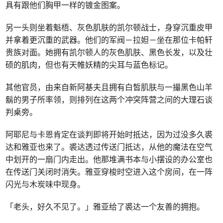
具有跟他们胸甲一样的镀金图案。
另一头则坐着魁梧、灰色肌肤的凯尔顿战士，身穿沉重皮甲
并拿着更沉重的武器。他们的军阀－拉妲－坐在那位卡帕轩
贵族对面。她拥有凯尔顿人的灰色肌肤、黑色长发，以及壮
硕的肌肉，但也有天帷妖精的尖耳与蓝色标记。
其他官员，由来自新阿基夫且拥有白皙肌肤与一撮黑色山羊
鬍的男子所率领，则排列在这两个冲突阵营之间的大理石谈
判桌旁。
阿耶尼与卡恩肯定在谈判即将开始时抵达，因为过没多久裘
达和雅亚也来了。裘达透过传送门抵达，从他的魔法在空气
中划开的一扇门内走出。他那堆满书本与小摆设的办公室也
在传送门关闭时消失。雅亚穿梭时空进入这个房间，在一阵
闪光与木炭味中现身。
「老头，好久不见了。」雅亚给了裘达一个友善的拥抱。