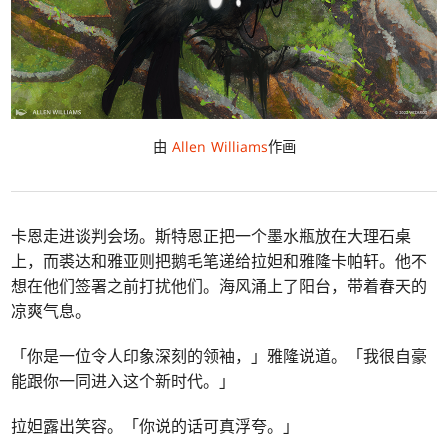
由
Allen Williams
作画
卡恩走进谈判会场。斯特恩正把一个墨水瓶放在大理石桌
上，而裘达和雅亚则把鹅毛笔递给拉妲和雅隆卡帕轩。他不
想在他们签署之前打扰他们。海风涌上了阳台，带着春天的
凉爽气息。
「你是一位令人印象深刻的领袖，」雅隆说道。「我很自豪
能跟你一同进入这个新时代。」
拉妲露出笑容。「你说的话可真浮夸。」