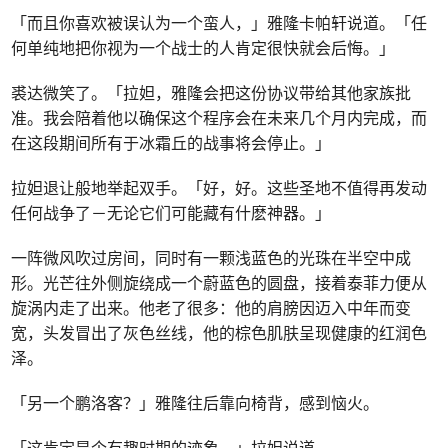
「而且你喜欢被误认为一个蛮人，」雅隆卡帕轩说道。「任
何单纯地把你视为一个战士的人肯定很快就会后悔。」
裘达微笑了。「拉妲，雅隆会把这份协议带给其他家族批
准。我会陪着他以确保这个程序会在未来几个月内完成，而
在这段期间所有于冰霜丘的战事将会停止。」
拉妲退让般地举起双手。「好，好。这些圣地不值得再发动
任何战争了－无论它们可能藏有什麽神器。」
一阵微风吹过房间，同时有一颗浅蓝色的光珠在半空中成
形。光芒往外侧旋绕成一个蔚蓝色的圆盘，接着泰菲力便从
旋涡内走了出来。他老了很多：他的肩膀因迈入中年而变
宽，头发冒出了灰色丝线，他的棕色肌肤呈现健康的红润色
泽。
「另一个鹏洛客？」雅隆往后靠向椅背，感到恼火。