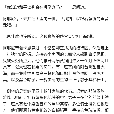
「你知道和平谈判会在哪举办吗？」卡恩问道。
阿耶尼停下来并把头歪向一侧。「我猜，就跟着争执的声音
走吧。」
卡恩什麽也没听到。这位狮族的感官肯定相当敏锐。
阿耶尼带领卡恩穿过一个堂皇却空荡荡的接待区，然后走上
一排狭窄的阶梯。连接各个房间的长廊令人感到幽闭恐惧，
只被火炬所点亮。他们推开两扇黄铜门进入一个灯火通明且
具有一张大理石长桌的房间。有一座宽阔的阳台眺望着大
海，而一隻雄性画眉鸟－橘色胸口配上黑色颈圈、黑色面
具，以及黑色帽子，一隻美丽的生物－正停歇于其栏杆上。
一侧坐的是宾纳里亚卡帕轩家族的代表。桌旁的那位贵族－
雅隆卡帕轩，拥有黄褐色肌肤的中年男子－在他的丝绸上绣
了一座具有七个染色窗户的浮华高塔。多位骑士排列在他后
方，他们那凋着黄金花纹的白银铠甲，手持染色玻璃盾，都