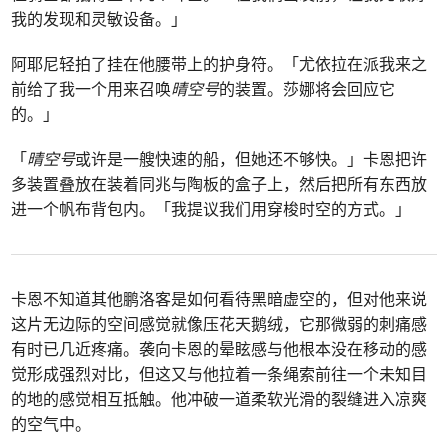
我的发现和灵敏设备。」
阿耶尼轻拍了挂在他腰带上的护身符。「尤依拉在派我来之
前给了我一个用来召唤
晴空号
的装置。莎娜将会回应它
的。」
「
晴空号
或许是一艘快速的船，但她还不够快。」卡恩把许
多装置叠放在装着同兆与陶板的盒子上，然后把所有东西放
进一个帆布背包内。「我提议我们用穿梭时空的方式。」
卡恩不知道其他鹏洛客是如何看待黑暗虚空的，但对他来说
这片无边际的空间感觉就像压花天鹅绒，它那微弱的刺痛感
有时已几近疼痛。袭向卡恩的晕眩感与他根本没在移动的感
觉形成强烈对比，但这又与他拉着一条绳索前往一个未知目
的地的感觉相互抵触。他冲破一道柔软光滑的裂缝进入凉爽
的空气中。