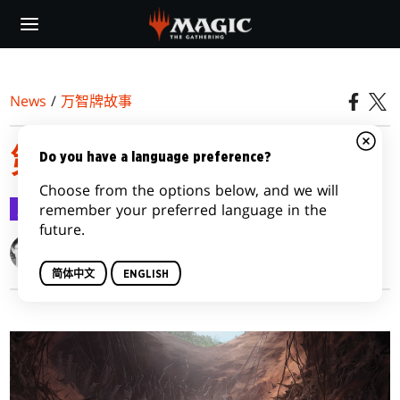
Skip
to
main
content
News
/
万智牌故事
第二集：时漏之沙
Do you have a language preference?
Choose from the options below, and we will
万智牌故事
2022-08-11
remember your preferred language in the
future.
Langley Hyde
简体中文
ENGLISH