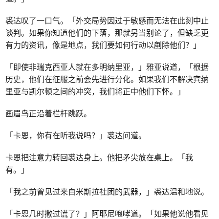
裘达叹了一口气。「外交局势因过于敏感而无法在此刻中止
谈判。如果你知道他们的下落，那就另当别论了，但缺乏更
有力的资讯，像是地点，我们要如何行动以剷除他们？」
「即使非瑞克西亚人就在多明纳里亚，」雅亚说道，「根据
历史，他们在征服之前会先进行分化。如果我们不解决宾纳
里亚与凯尔顿之间的冲突，我们将正中他们下怀。」
画眉鸟正沿着栏杆跳跃。
「卡恩，你有在听我说吗？」裘达问道。
卡恩把注意力转回裘达身上。他把矛尖放在桌上。「我
有。」
「我之前曾见过来自米斯拉社团的武器，」裘达温和地说。
「卡恩几时撒过谎了？」阿耶尼咆哮道。「如果他说他看见