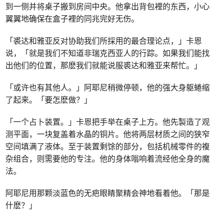
到一侧并将桌子搬到房间中央。他拿出背包裡的东西，小心
翼翼地确保在盒子裡的同兆完好无伤。
「裘达和雅亚反对协助我们所採用的最合理论点，」卡恩
说，「就是我们不知道非瑞克西亚人的行踪。如果我们能找
出他们的位置，那麽我们就能说服裘达和雅亚来帮忙。」
「或许也有其他人。」阿耶尼稍微停顿，他的强大身躯蜷缩
了起来。「要怎麽做？」
「一个占卜装置。」卡恩把手举在桌子上方。他先製造了观
测平面，一块复盖着水晶的铜片。他将两层材质之间的狭窄
空间填满了液体。至于装置剩馀的部分，包括机械零件的複
杂组合，则需要他的专注。他的身体嗡响着流经他全身的魔
法。
阿耶尼用那颗淡蓝色的无疤眼睛聚精会神地看着他。「那是
什麽？」