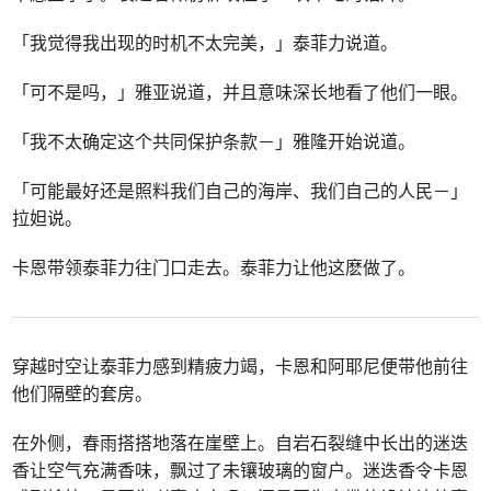
「我觉得我出现的时机不太完美，」泰菲力说道。
「可不是吗，」雅亚说道，并且意味深长地看了他们一眼。
「我不太确定这个共同保护条款－」雅隆开始说道。
「可能最好还是照料我们自己的海岸、我们自己的人民－」
拉妲说。
卡恩带领泰菲力往门口走去。泰菲力让他这麽做了。
穿越时空让泰菲力感到精疲力竭，卡恩和阿耶尼便带他前往
他们隔壁的套房。
在外侧，春雨搭搭地落在崖壁上。自岩石裂缝中长出的迷迭
香让空气充满香味，飘过了未镶玻璃的窗户。迷迭香令卡恩