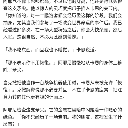
阿耶尼不像卡恩那麽高，不过以他的身高，他还是得低头检
查这支矛尖。他以惊人的灵巧度把爪子插入卡恩的关节内。
「你知道的，每一个鹏洛客都会经历像这样的阶段。我们会
抽身，尤其当我们参与了一场改变世界命运的事件后。我已
经看过好多次。在一场大型狩猎之后，你会大快朵颐，然后
入眠。这很自然，不必为此感到羞愧。」
「我不吃东西，而且我也不睡觉，」卡恩说道。
「那不表示你不用恢復。」阿耶尼慢慢地从卡恩的身体上移
除了矛尖。
当克撒把他当作一台战争机器使用时，卡恩从未被允许「恢
復」。克撒解释说那不必要并且－不在乎卡恩的疲累－把注
意力转向其他更有趣的计画上。
阿耶尼检查这支矛尖。它的金属在幽暗中闪耀着一种噁心的
绿色。「你不只经历了一场岩崩。我的朋友，这裡发生了什
麽事？」