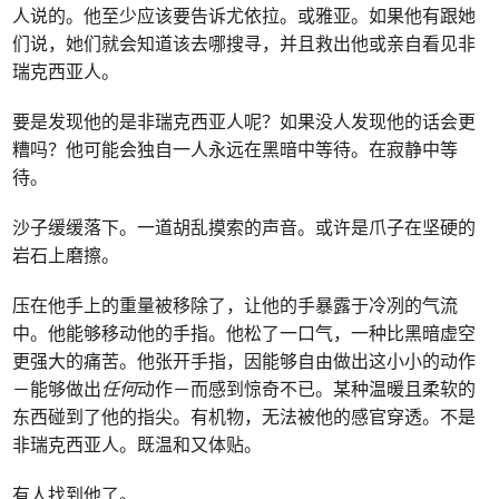
人说的。他至少应该要告诉尤依拉。或雅亚。如果他有跟她
们说，她们就会知道该去哪搜寻，并且救出他或亲自看见非
瑞克西亚人。
要是发现他的是非瑞克西亚人呢？如果没人发现他的话会更
糟吗？他可能会独自一人永远在黑暗中等待。在寂静中等
待。
沙子缓缓落下。一道胡乱摸索的声音。或许是爪子在坚硬的
岩石上磨擦。
压在他手上的重量被移除了，让他的手暴露于冷冽的气流
中。他能够移动他的手指。他松了一口气，一种比黑暗虚空
更强大的痛苦。他张开手指，因能够自由做出这小小的动作
－能够做出
任何
动作－而感到惊奇不已。某种温暖且柔软的
东西碰到了他的指尖。有机物，无法被他的感官穿透。不是
非瑞克西亚人。既温和又体贴。
有人找到他了。