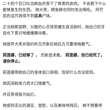
二十四个巨口吐出鲜血并吞下了焦黑的皮肉。 不会剩下什么
能够复生的东西。 她大笑，鳄鱼群也同时发出嚎吼。 阿芒
凯的诅咒将得不到
这具
尸体。
正当她那蛮野、分散的心灵将恶魔生吞活剥时，她自己的牙
齿也下意识地缓缓磨动着。
她放声大笑并隐约听见杰斯在她后方沉重地喘着气。
莉莲娜，已经够了
，
杰斯恳求着。
莉莲娜，他已经死了。
请你停止。
莉莲娜用她自己的身体张口吞咽，但却什么也没尝到。
她因消耗体力而大口喘着气。
并且笑得极为灿烂。
她感到无比的满足、宽慰，以及美味地残忍。 她不想要停