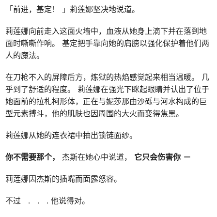
「前进，基定！ 」莉莲娜坚决地说道。
莉莲娜向前走入这面火墙中，血液从她身上滴下并在落到地
面时嘶嘶作响。 基定把手靠向她的肩膀以强化保护着他们两
人的魔法。
在刀枪不入的屏障后方，炼狱的热焰感觉起来相当温暖。 几
乎到了舒适的程度。 莉莲娜在强光下眯起眼睛并认出了位于
她面前的拉札柯形体，正在与妮莎那由沙砾与河水构成的巨
型元素搏斗，他的肌肤也因周围的大火而变得焦黑。
莉莲娜从她的连衣裙中抽出锁链面纱。
你不需要那个，
杰斯在她心中说道，
它只会伤害你
－
莉莲娜因杰斯的插嘴而面露怒容。
不过 . . . 他说得对。