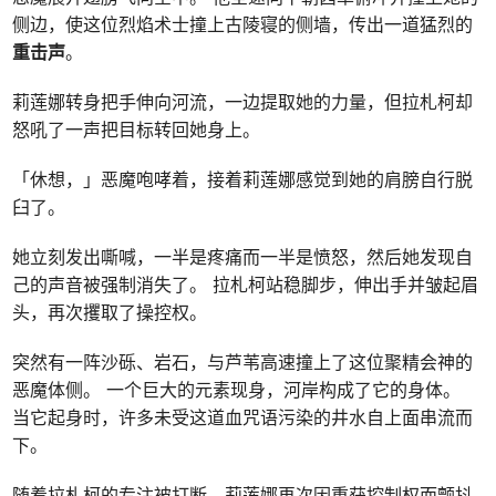
侧边，使这位烈焰术士撞上古陵寝的侧墙，传出一道猛烈的
重击声
。
莉莲娜转身把手伸向河流，一边提取她的力量，但拉札柯却
怒吼了一声把目标转回她身上。
「休想，」恶魔咆哮着，接着莉莲娜感觉到她的肩膀自行脱
臼了。
她立刻发出嘶喊，一半是疼痛而一半是愤怒，然后她发现自
己的声音被强制消失了。 拉札柯站稳脚步，伸出手并皱起眉
头，再次攫取了操控权。
突然有一阵沙砾、岩石，与芦苇高速撞上了这位聚精会神的
恶魔体侧。 一个巨大的元素现身，河岸构成了它的身体。
当它起身时，许多未受这道血咒语污染的井水自上面串流而
下。
随着拉札柯的专注被打断，莉莲娜再次因重获控制权而颤抖