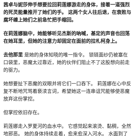
茜卓与妮莎伸手想要拉回莉莲娜游走的身体，接着一道强烈
的死灵能量推开了她们的手。 这两个女人往后退，在衰败与
腐坏缠上她们之前急忙把手缩回。
在莉莲娜脑中，她能够听见杰斯的吶喊，基定的声音也回荡
在她耳里，但她的注意力却固定在面前的拉札柯身上。
去他那里
是她的身体知晓的唯一指令。 锁链面纱仍被塞在
口袋里，恶魔太过靠近，她的伙伴们阻止不了这股想向前走
的驱力。
她想要扯下恶魔的双眼并将它们一口吞下。 莉莲娜在心中反
复不断地咒骂着亵渎言词，希望她这一连串诅咒能够使恶魔
放弃这份掌控。
但掌控依旧存在。
莉莲娜走入罗夏河的血水中。 它感觉起来滚烫、黏稠，全然
地邪恶。 她的身体持续走着，愈来愈深入河水。 水面到了