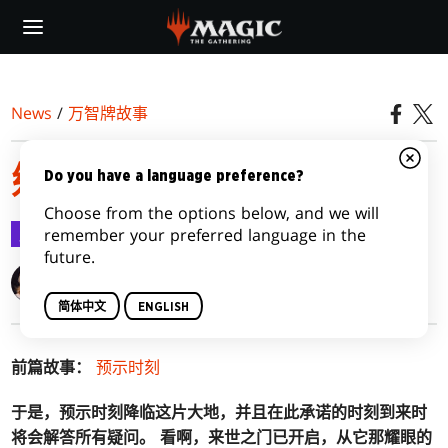
Skip
to
main
content
News
/
万智牌故事
飨宴
Do you have a language preference?
Choose from the options below, and we will
万智牌故事
2017-06-14
remember your preferred language in the
future.
Alison Lührs
简体中文
ENGLISH
前篇故事：
预示时刻
于是，预示时刻降临这片大地，并且在此承诺的时刻到来时
将会解答所有疑问。 看啊，来世之门已开启，从它那耀眼的