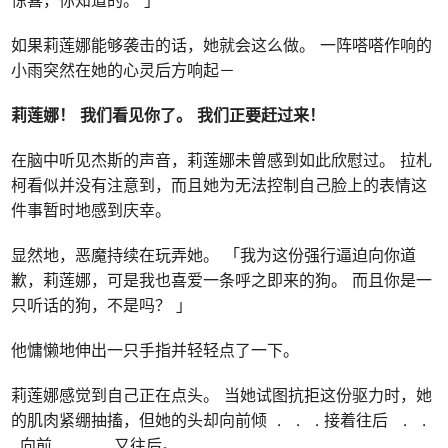
如果莉莲娜能够袭击的话，她就会这么做。 一阵嗒嗒作响的
小雨突然在她的心灵后方响起－
莉莲娜！ 我们看见你了。 我们正要赶过来！
在脑中听见杰斯的声音，莉莲娜未曾感到如此欣慰过。 拉札
柯看似并没有注意到，而且她为无法控制自己脸上的表情这
件事暂时地感到庆幸。
显然地，恶魔持续在玩弄她。 「我为这份强行逼迫向你道
歉，莉莲娜，可是我也喜爱一条呼之即来的狗。 而且你是一
只听话的狗，不是吗？ 」
他慵懒地伸出一只手指并轻轻点了一下。
莉莲娜感觉到自己正在点头。 当她试图抗拒这份驱力时，她
的肌肉紧绷抽搐，但她的头却向前倾 . . . 接着往后 . .
. 向前 . . . 又往后。