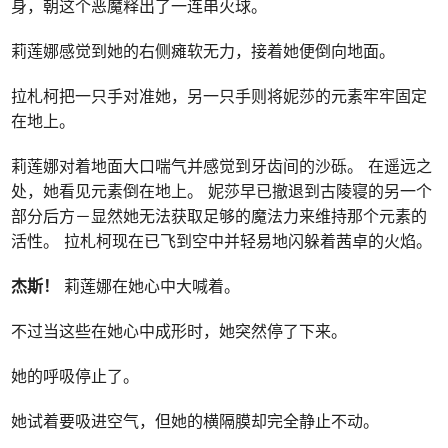
身，朝这个恶魔释出了一连串火球。
莉莲娜感觉到她的右侧瘫软无力，接着她便倒向地面。
拉札柯把一只手对准她，另一只手则将妮莎的元素牢牢固定
在地上。
莉莲娜对着地面大口喘气并感觉到牙齿间的沙砾。 在遥远之
处，她看见元素倒在地上。 妮莎早已撤退到古陵寝的另一个
部分后方－显然她无法获取足够的魔法力来维持那个元素的
活性。 拉札柯现在已飞到空中并轻易地闪躲着茜卓的火焰。
杰斯！
莉莲娜在她心中大喊着。
不过当这些在她心中成形时，她突然停了下来。
她的呼吸停止了。
她试着要吸进空气，但她的横隔膜却完全静止不动。