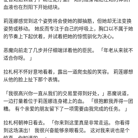
血液也在烈阳下开始结块。
莉莲娜感觉到这个姿势将会使她的脚抽筋，但她却无法变换
姿势或移动。 她反而专注于自己的呼吸上，胸口以不属于她
的节奏上下起伏着，并试着把她的惊慌驯化为决心。
恶魔向前走了几步并仔细端详着他的臣民。 「年老从来就不
适合你呀。 」
拉札柯不怀好意地看着，露出一道爬虫般的笑容。 莉莲娜想
从他的脸上扯下那个表情。
「我很高兴你一直从我们的交易里得到好处，」恶魔说道，
一边打量着位于莉莲娜连身裙上的血。 「很抱歉我弄得一团
糟。 有个亲爱的朋友留下了一项需要由我完成的任务。 」
拉札柯朝神日看去。 「你来到这里真是非常走运。 你看得
到这场演出！ 我很兴奋能够亲眼看见。 这对我来说也是个
惊喜，你知道的。 」