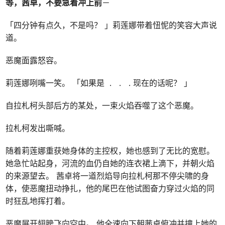
等，茜卓，不要急着冲上前
－
「四分钟有点久，不是吗？ 」莉莲娜带着忸怩的笑容大声说
道。
恶魔面露怒容。
莉莲娜咧嘴一笑。 「如果是 . . . 现在的话呢？ 」
自拉札柯头部后方的某处，一束火焰吞噬了这个恶魔。
拉札柯发出嘶喊。
随着莉莲娜重获她身体的主控权，她也感到了无比的宽慰。
她急忙站起身，河流的血仍自她的连衣裙上滴下，并朝火焰
的来源望去。 茜卓将一道烈焰导向拉札柯那不停尖啸的身
体，使恶魔扭动挣扎，他的尾巴在他试图奋力穿过火焰的同
时狂乱地挥打着。
恶魔展开翅膀飞向空中。 他全速向下朝茜卓俯冲并撞上她的