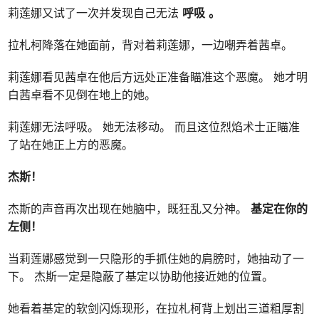
莉莲娜又试了一次并发现自己无法
呼吸
。
拉札柯降落在她面前，背对着莉莲娜，一边嘲弄着茜卓。
莉莲娜看见茜卓在他后方远处正准备瞄准这个恶魔。 她才明
白茜卓看不见倒在地上的她。
莉莲娜无法呼吸。 她无法移动。 而且这位烈焰术士正瞄准
了站在她正上方的恶魔。
杰斯！
杰斯的声音再次出现在她脑中，既狂乱又分神。
基定在你的
左侧！
当莉莲娜感觉到一只隐形的手抓住她的肩膀时，她抽动了一
下。 杰斯一定是隐蔽了基定以协助他接近她的位置。
她看着基定的软剑闪烁现形，在拉札柯背上划出三道粗厚割