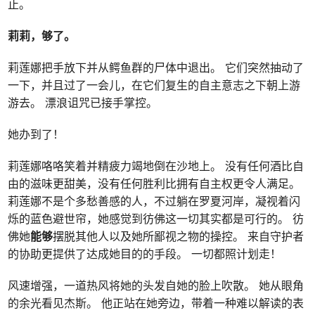
止。
莉莉，够了。
莉莲娜把手放下并从鳄鱼群的尸体中退出。 它们突然抽动了
一下，并且过了一会儿，在它们复生的自主意志之下朝上游
游去。 漂浪诅咒已接手掌控。
她办到了！
莉莲娜咯咯笑着并精疲力竭地倒在沙地上。 没有任何酒比自
由的滋味更甜美，没有任何胜利比拥有自主权更令人满足。
莉莲娜不是个多愁善感的人，不过躺在罗夏河岸，凝视着闪
烁的蓝色避世帘，她感觉到彷佛这一切其实都是可行的。 彷
佛她
能够
摆脱其他人以及她所鄙视之物的操控。 来自守护者
的协助更提供了达成她目的的手段。 一切都照计划走！
风速增强，一道热风将她的头发自她的脸上吹散。 她从眼角
的余光看见杰斯。 他正站在她旁边，带着一种难以解读的表