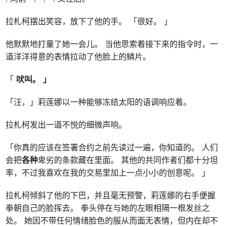
拉札柯摆出笑容，放下了他的手。 「很好。 」
他默默地打量了她一会儿。 当他思索着接下来的指令时，一
道洋洋得意的表情拉动了他脸上的鳞片。
「
吠叫。
」
「汪，」莉莲娜以一种能够冻结太阳的语调响应着。
拉札柯发出一道不悦的细微声响。
「你真的应该在签署合约之前先读过一遍，你知道的。 人们
会把
各种
卑劣的条款藏在里面。 其他的共同作者们都十分坦
率，不过我喜欢在我的交易里加上一点小小的创意呢。 」
拉札柯倾斜了他的下巴，并且毫无预警，莉莲娜的右手便握
拳朝自己的脸挥去。 拳头停在与她的左眼相隔一根发丝之
处。 她因不带任何情绪脸色的服从而面无表情，但内在却不