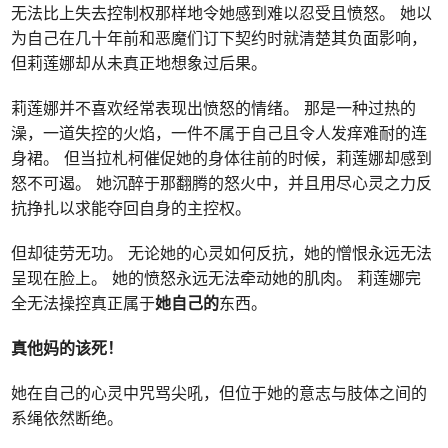
无法比上失去控制权那样地令她感到难以忍受且愤怒。 她以
为自己在几十年前和恶魔们订下契约时就清楚其负面影响，
但莉莲娜却从未真正地想象过后果。
莉莲娜并不喜欢经常表现出愤怒的情绪。 那是一种过热的
澡，一道失控的火焰，一件不属于自己且令人发痒难耐的连
身裙。 但当拉札柯催促她的身体往前的时候，莉莲娜却感到
怒不可遏。 她沉醉于那翻腾的怒火中，并且用尽心灵之力反
抗挣扎以求能夺回自身的主控权。
但却徒劳无功。 无论她的心灵如何反抗，她的憎恨永远无法
呈现在脸上。 她的愤怒永远无法牵动她的肌肉。 莉莲娜完
全无法操控真正属于
她自己的
东西。
真他妈的该死！
她在自己的心灵中咒骂尖吼，但位于她的意志与肢体之间的
系绳依然断绝。