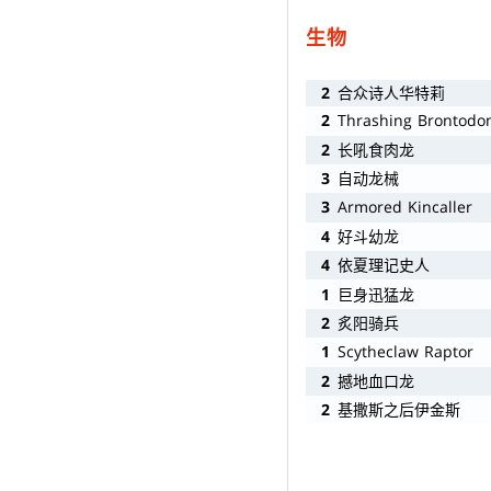
生物
2
合众诗人华特莉
2
Thrashing Brontodo
2
长吼食肉龙
3
自动龙械
3
Armored Kincaller
4
好斗幼龙
4
依夏理记史人
1
巨身迅猛龙
2
炙阳骑兵
1
Scytheclaw Raptor
2
撼地血口龙
2
基撒斯之后伊金斯