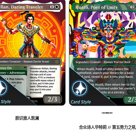
胆识旅人凯澜
合众诗人华特莉 // 第五势力之吼