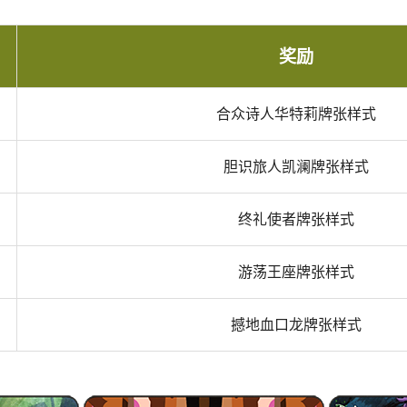
奖励
合众诗人华特莉牌张样式
胆识旅人凯澜牌张样式
终礼使者牌张样式
游荡王座牌张样式
撼地血口龙牌张样式