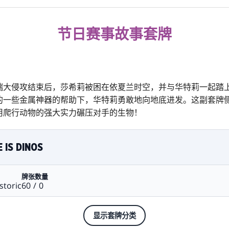
节日赛事故事套牌
瑞大侵攻结束后，莎希莉被困在依夏兰时空，并与华特莉一起踏
的一些金属神器的帮助下，华特莉勇敢地向地底进发。这副套牌
用爬行动物的强大实力碾压对手的生物！
 IS DINOS
牌张数量
storic
60 / 0
显示套牌分类