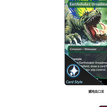
撼地血口龙