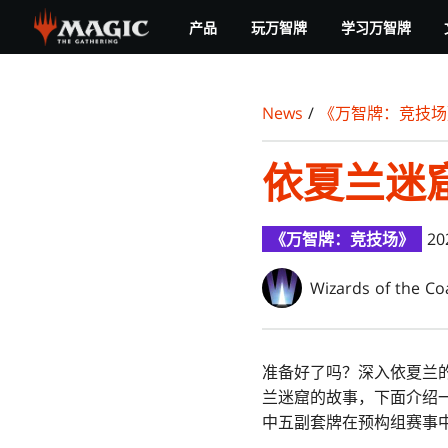
Skip
产品
玩万智牌
学习万智牌
to
main
content
News
/
《万智牌：竞技场
依夏兰迷
《万智牌：竞技场》
20
Wizards of the Co
准备好了吗？深入依夏兰
兰迷窟的故事，下面介绍一
中五副套牌在预构组赛事