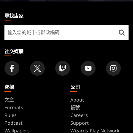
MAGIC:
THE
尋找店家
GATHERING
尋
FOOTER
找
店
家
社交媒體
究探
公司
文章
About
Formats
帳號
Rules
Careers
Podcast
Support
Wallpapers
Wizards Play Network