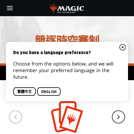
Skip
to
main
content
競逐時空賽制
Do you have a language preference?
Choose from the options below, and we will
remember your preferred language in the
賽制中心
future.
套牌數量
繁體中文
ENGLISH