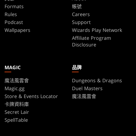
Formats
帳號
Rules
Careers
Podcast
Support
Wallpapers
Wizards Play Network
Affiliate Program
Disclosure
MAGIC
品牌
魔法風雲會
Dungeons & Dragons
Magic.gg
Duel Masters
Store & Events Locator
魔法風雲會
卡牌資料庫
Secret Lair
SpellTable