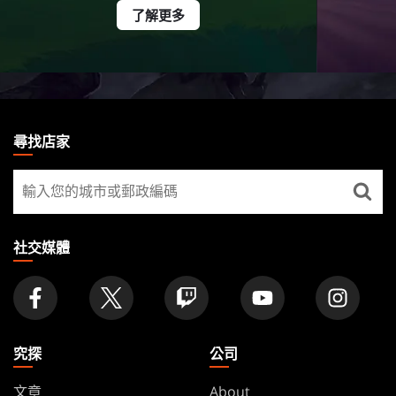
了解更多
MAGIC:
THE
尋找店家
GATHERING
尋
FOOTER
找
店
家
社交媒體
究探
公司
文章
About