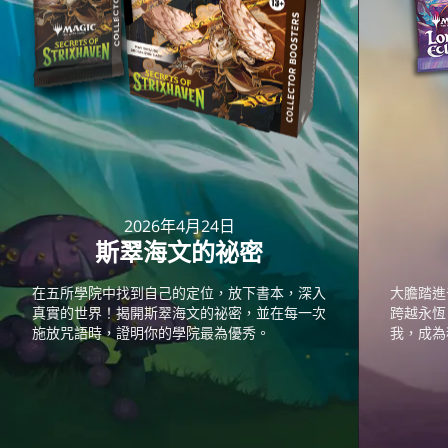
2026年4月24日
斯翠海文的祕密
在五所學院中找到自己的定位，放下書本，深入
大膽踏進
真實的世界！揭開斯翠海文的祕密，並在每一次
跨越永恆
施放咒語時，證明你的學院最為優秀。
我，成為