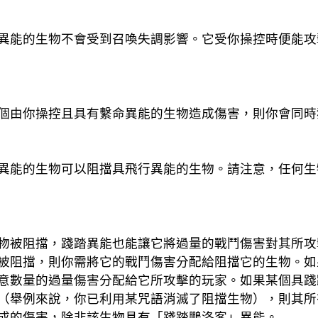
異能的生物不會受到召喚失調影響。它受你操控時便能攻
個由你操控且具有繫命異能的生物造成傷害，則你會同時
異能的生物可以阻擋具飛行異能的生物。請注意，任何生
物被阻擋，踐踏異能也能讓它將過量的戰鬥傷害對其所攻
被阻擋，則你需將它的戰鬥傷害分配給阻擋它的生物。如
意數量的過量傷害分配給它所攻擊的玩家。如果某個具踐
（舉例來說，你已利用某咒語消滅了阻擋生物），則其所
成的傷害，除非該生物具有「踐踏鵬洛客」異能。