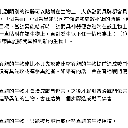
此副類別的神器可以貼附在生物上。大多數武具牌都會具
，「佩帶
」。佩帶異能只可在你能夠施放巫術的時機下
目標。當該異能結算時，該武具神器便會貼附在該生物上
一直貼附在該生物上，直到發生以下任一情形為止：（1）
佩帶異能將武具移到新的生物上。
異能的生物能比不具先攻或連擊異能的生物提前造成戰鬥
沒有具先攻或連擊異能者。如果有的話，會在普通戰鬥傷
異能的生物才會造成戰鬥傷害。之後才輪到普通戰鬥傷害
連擊異能的生物，會在這第二個步驟造成戰鬥傷害。
異能的生物，只能被具飛行或延勢異能的生物阻擋。