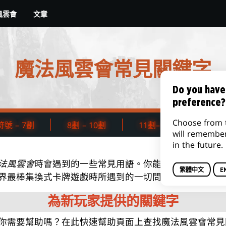
文章
風雲會
魔法風雲會常見關鍵字
Do you have
preference?
Choose from 
號 – 7劃
8劃 – 10劃
11劃– 16劃
17
will remembe
in the future.
法風雲會
時會遇到的一些常見用語。你能從中找到諸如「
繁體中文
E
界最棒集換式卡牌遊戲時所遇到的一切問題，都能在這裡
為新玩家提供的關鍵字
你需要幫助嗎？在此快速幫助頁面上查找魔法風雲會常見