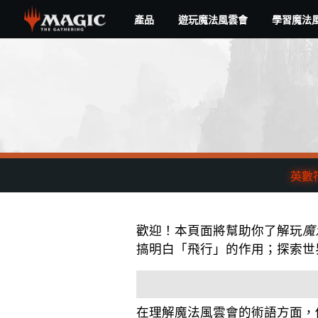
Skip
產品
遊玩魔法風雲會
學習魔法
to
main
content
英數符
歡迎！本頁面將幫助你了解玩
魔
搞明白「飛行」的作用；探索世
在理解魔法風雲會的術語方面，