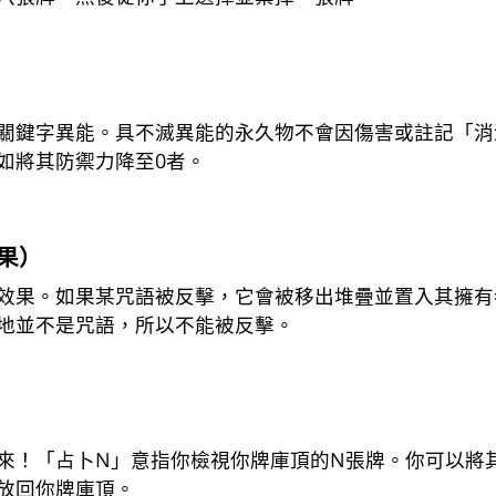
關鍵字異能。具不滅異能的永久物不會因傷害或註記「消
如將其防禦力降至0者。
果）
效果。如果某咒語被反擊，它會被移出堆疊並置入其擁有
地並不是咒語，所以不能被反擊。
來！「占卜N」意指你檢視你牌庫頂的N張牌。你可以將
放回你牌庫頂。