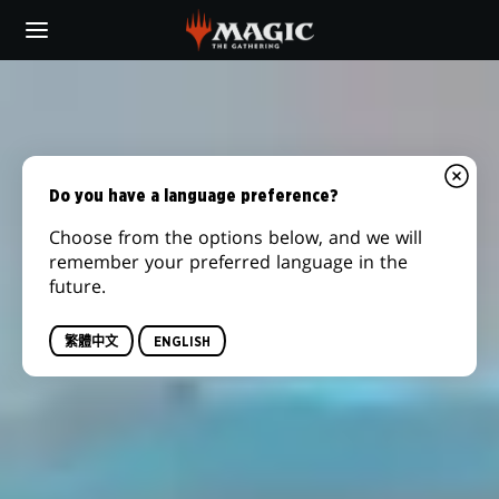
Skip
to
main
INTRODUCTION
content
TO
MAGIC:
Do you have a language preference?
THE
Choose from the options below, and we will
GATHERING
remember your preferred language in the
future.
繁體中文
ENGLISH