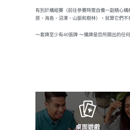
有別於構組賽（前往參賽時需自備一副精心構
原、海島、沼澤、山脈和樹林），就算它們不
～套牌至少有40張牌 ～備牌是您所開出的任
桌面遊戲