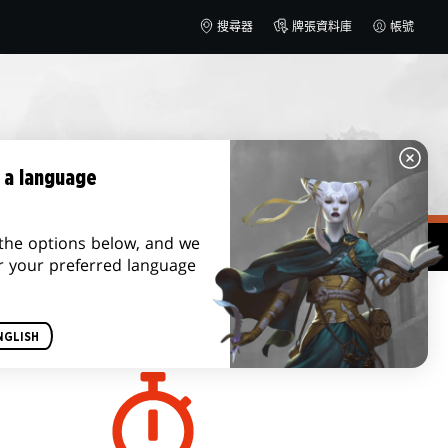
搜尋器
牌張資料庫
帳號
 a language
the options below, and we
r your preferred language
遊戲長度
NGLISH