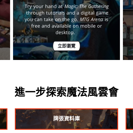
Try your hand at
Magic: The Gathering
through tutorials and a digital game
you can take on the go.
MTG Arena
is
free and available on mobile or
desktop.
立即瀏覽
進一步探索魔法風雲會
牌張資料庫