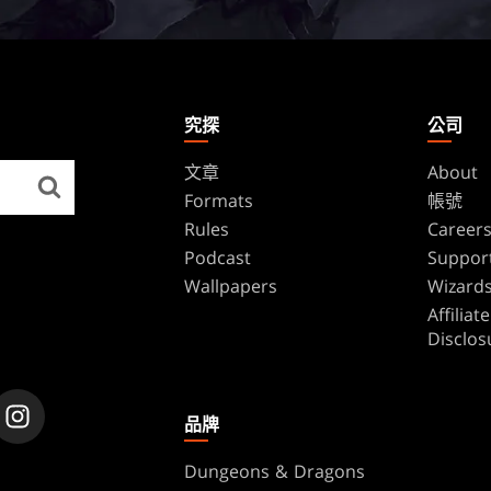
究探
公司
文章
About
Formats
帳號
Rules
Career
Podcast
Suppor
Wallpapers
Wizards
Affilia
Disclos
品牌
Dungeons & Dragons