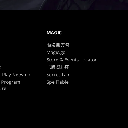
MAGIC
魔法風雲會
Magic.gg
s
Store & Events Locator
t
卡牌資料庫
 Play Network
Secret Lair
te Program
SpellTable
ure