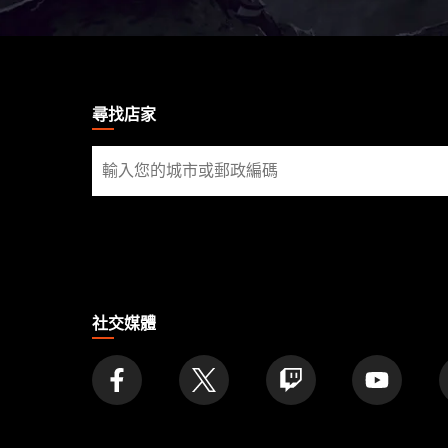
MAGIC:
THE
GATHERING
尋找店家
FOOTER
尋
找
店
家
社交媒體