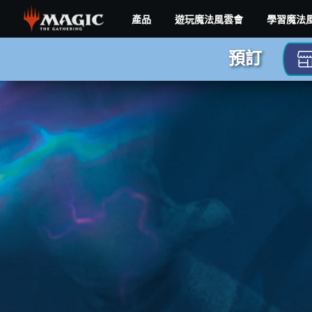
Skip
產品
遊玩魔法風雲會
學習魔法
to
main
現
content
預訂
實
碎
片