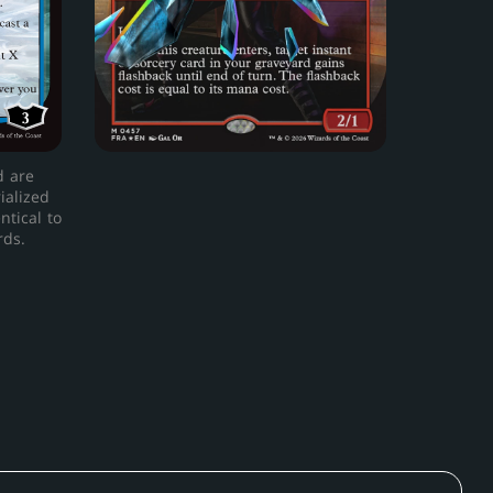
d are
ialized
ntical to
rds.