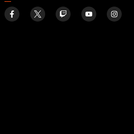
究探
公司
文章
About
Formats
帳號
Rules
Careers
Podcast
Support
Wallpapers
Wizards Play Network
Affiliate Program
Disclosure
MAGIC
品牌
魔法風雲會
Dungeons & Dragons