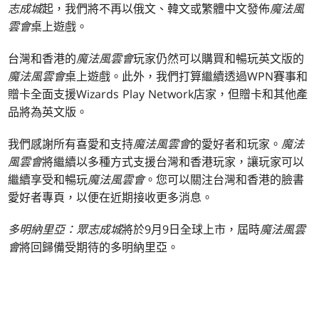
志成城
起，我們將不再以俄文、韓文或繁體中文發佈
魔法風
雲會
桌上遊戲。
台灣和香港的
魔法風雲會
玩家仍然可以購買和暢玩英文版的
魔法風雲會
桌上遊戲。此外，我們打算繼續透過WPN賽事和
贈卡全面支援Wizards Play Network店家，但贈卡和其他產
品將為英文版。
我們感謝所有喜愛和支持
魔法風雲會
的愛好者和玩家。
魔法
風雲會
將繼續以多種方式支援台灣和香港玩家，讓玩家可以
繼續享受和暢玩
魔法風雲會
。您可以關注台灣和香港的臉書
愛好者專頁，以便在近期接收更多消息。
多明納里亞：眾志成城
將於9月9日全球上市，屆時
魔法風雲
會
將回歸備受期待的多明納里亞。