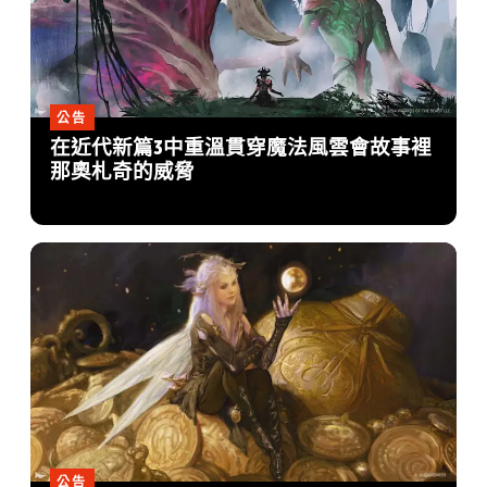
公告
在近代新篇3中重溫貫穿魔法風雲會故事裡
那奧札奇的威脅
公告