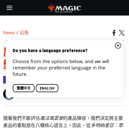
Skip
to
main
content
News
/
公告
魔法風雲會產品語言版本
Do you have a language preference?
Choose from the options below, and we will
變更
remember your preferred language in the
future.
公告
2022-07-18
繁體中文
ENGLISH
Wizards of the Coast
隨著我們不斷評估
魔法風雲會
的產品陣容，我們決定將主要
產品的重點放在八種核心語言上。因此，從
多明納里亞：眾