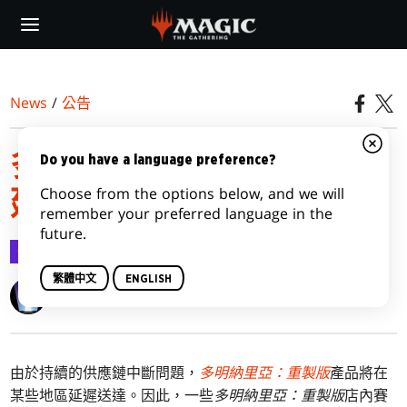
Skip
to
main
content
News
/
公告
多明納里亞：重製版產品
Do you have a language preference?
Choose from the options below, and we will
延誤
remember your preferred language in the
future.
公告
2023-01-05
繁體中文
ENGLISH
Wizards of the Coast
由於持續的供應鏈中斷問題，
多明納里亞：重製版
產品將在
某些地區延遲送達。因此，一些
多明納里亞：重製版
店內賽