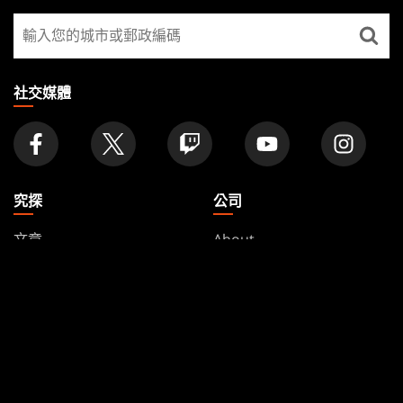
GATHERING
尋
FOOTER
找
店
家
社交媒體
究探
公司
文章
About
Formats
帳號
Rules
Careers
Podcast
Support
Wallpapers
Wizards Play Network
Affiliate Program
Disclosure