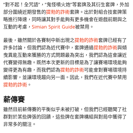
“對不起！全咒語”，“鬼怪噴火炮”等套牌及其衍生套牌，外加
部分圍繞近期發售的
提勃的詐術
套牌。出於對組合技套牌策
略進行降速，同時讓其對手能夠有更多機會在遊戲前期與之
互動的考慮，
Simian Spirit Guide
被禁用。
最後，雖然關於各賽制中新出現之
提勃的詐術
套牌已經有了
許多討論，但我們認為近代賽中，套牌通過
提勃的詐術
與傾
曳異能互動來獲勝的方式問題最為突出，我們認為這會讓近
代賽變得無趣。既然本次更新的目標是為了讓賽場環境能夠
變得更為有趣，而我們認為
提勃的詐術
可能會對賽場環境持
續影響，並讓環境趨向另一面。因此，我們在近代賽中禁用
提勃的詐術
。
薪傳賽
雖然目前薪傳賽的平衡似乎未被打破，但我們已經聽聞了社
群對於某些牌張的回饋，這些牌在套牌構組與對局中獲得了
非常多的關注。