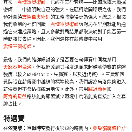
其次，
震懼軍奧術師
，已經在某些套牌——比如說鐵木爾掘
密師——中證明瞭自己的強大。在甌柯離開環境之後，我們
預計圍繞
震懼軍奧術師
的策略將變得更為強大。總之，根據
我們收到的社群回饋，
震懼軍奧術師
讓對局在早期就能夠通
過它來達成策略，且大多數對局結果都取決於對手能否第一
時間將其去除。因此，我們選擇在薪傳賽中禁用
震懼軍奧術師
。
最後，我們的確詳細討論了是否要在薪傳賽中同樣禁用
天怒泰坦烏洛
，但我們感到其強度還並未超越薪傳賽的整體
強度（較之於Historic，先驅賽，以及近代賽）。三費和四
費牌張在薪傳賽中越線的標準較高，我們認為烏洛能夠融入
薪傳賽但不會佔據統治地位。此外，禁用
竊冠甌柯
和
阿肯的星盤
應該能夠顯著減少環境中烏洛能夠直接加入之套
牌占比。
特選賽
在
依克黎：巨獸時空
發行後很短的時間內，
夢巢貓魘路拉斯