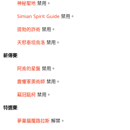
神秘聖地
禁用。
Simian Spirit Guide
禁用。
提勃的詐術
禁用。
天怒泰坦烏洛
禁用。
薪傳賽
:
阿肯的星盤
禁用。
震懼軍奧術師
禁用。
竊冠甌柯
禁用。
特選賽
:
夢巢貓魘路拉斯
解禁。