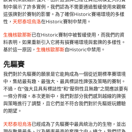
制中展示了許多實例，我們認為不需要通過暫緩使用來觀察
這張牌對於賽制的影響。為了確保Historic賽場環境的多樣
性，
天怒泰坦烏洛
在Historic賽制中禁用。
生機核歐那斯
已在Historic賽制中被暫緩使用，而我們的資
料表明，如果重新引入它將有損賽場環境與套牌的多樣性。
基於這一原因，
生機核歐那斯
自Historic中禁用。
先驅賽
我們對於先驅賽的願景是它能夠成為一個從近期標準賽環境
中，集結最有趣、最強大、最具標誌性牌張及策略的賽制。
不過，在“強大且具有標誌性”和“壓倒性且無趣”之間應該要有
一條分界線。本次更新中，我們對部分我們感到越線的牌張
與策略進行了調整，且它們並不符合我們對於先驅遊玩體驗
的期望。
天怒泰坦烏洛
已經成為了先驅賽中最具統治力的生物，並出
現在數量最多、以及勝率最高的套牌之中。總之，我們認為