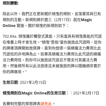
規則變動
:
除此以外，我們正在更新關於傾曳的規則，並落實其與已有
規則的互動。新規則將於週三（2月17日）起在
Magic
Online
實施。關於傾曳的新規則如下：
702.84a. 傾曳屬於觸發式異能，只有當具有傾曳異能的咒語
在堆疊上時才會生效。“傾曳”意指“當你施放此咒語時，從你
的牌庫頂牌開始放逐牌，直到你放逐一張總魔法力費用比此
咒語低的非地牌為止。如果其總魔法力費用比此咒語的總魔
法力費用低，則你可以施放該咒語且不需支付其魔法力費
用。然後將所有以此法放逐且未被施放的牌以隨機順序置於
你的牌庫底。”
生效日期
: 2021年2月15日
傾曳規則在
Magic Online
的生效日期：
：2021年2月17日
各賽制完整的禁限牌表
請見此
。