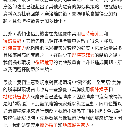
烏洛的強度已經超出了其他先驅賽的牌張與策略。根據遊玩
資料以及社群回饋，烏洛離開後，賽場環境會變得更加有
趣，且套牌種類會更加多樣化。
此外，我們也借此機會在先驅賽中禁用
理時泰菲力
和
復歸荒野
，它們先前已經在標準賽中逗留了很久。移除
理時泰菲力
能夠降低尼米捷天光套牌的強度，它是數量最多
且勝率最高的套牌之一。在缺少了
理時泰菲力
的制約之後，
我們擔心環境中
復歸荒野
的套牌數量會上升並造成問題，所
以我們選擇防患於未然。
最後，我們注意到玩家對賽場環境中“對不起！全咒語”套牌
的勝率與環境占比也有一些擔憂（套牌使用
欄外探子
和
地底城告密人
來磨穿自己整個牌庫，因為牌庫中沒有被視為
是地的牌張）。此類策略讓玩家難以與之互動，同時也難以
通過賽場環境來進行制衡。我們不認為在 “對不起！全咒語”
套牌佔據環境時，先驅賽還會像我們所預想的那麼好玩。因
此，我們決定禁用
欄外探子
和
地底城告密人
。