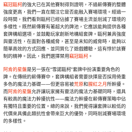
竊冠甌柯
的強大已在其他賽制得到證明，不過薪傳賽的整體
強度更高，我們一直在關注它是否能融入賽場環境。經過一
段時間，我們看到甌柯已經佔據了賽場主流並削減了環境的
多樣性。既然薪傳賽有著超大的牌池，它應該能夠提供各種
套牌構組選項，並鼓勵玩家創新地構組套牌。甌柯兼具強度
與靈活性，在面對各種威脅，甚至是未知的威脅時，能夠以
簡單高效的方式回應、並同質化了遊戲體驗，這有悖於該賽
制的精神。因此，我們選擇禁用
竊冠甌柯
。
阿肯的星盤
是另一張在“雪諾甌柯”套牌中扮演重要角色的
牌。在傳統的薪傳賽中，套牌構組者需要抉擇是否採用倚重
多色的魔法力基礎——但更容易被
荒原
和
腥紅之月
所幹擾。
而
阿肯的星盤
允許讓玩家擁有靈活的魔法力基礎同時，還具
有較高的魔法力幹擾抗性——魔法力幹擾在薪傳賽策略中佔
有獨特且重要的位置。總的來說，我們覺得讓套牌以較低的
代價來具備此類抗性會帶來巨大的優勢，同時削減賽場環境
的多樣性。