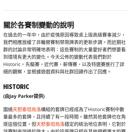
關於各賽制變動的說明
在過去的一年中，由於疫情原因導致桌上版高級賽事減少，
我們相應放緩了非輪替賽制禁限牌表的更新步調。而近期社
群的討論非常明確地表明：這些賽制的大量愛好者們想要看
到環境有更大的變化。今天公佈的變動代表我們對於
Historic，先驅賽，近代賽，薪傳賽，以及特選賽進行了詳
細的觀察，並根據遊戲資料與社群回饋作出了回應。
HISTORIC
(由Jay Parker提供)
圍繞
天怒泰坦烏洛
構組的套牌已經成為了Historic賽制中數
量最多的套牌，且持續了有一段時間。雖然其他套牌也在角
逐這個位置，但
天怒泰坦烏洛
穩定的統治地位表明，它對於
該賽制來說過於強大。由於這張牌已經在其他規模更大的賽