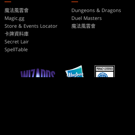
魔法風雲會
Dungeons & Dragons
Magic.gg
Duel Masters
Store & Events Locator
魔法風雲會
卡牌資料庫
Secret Lair
SpellTable