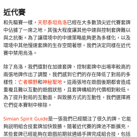
近代賽
和先驅賽一樣，
天怒泰坦烏洛
已經在大多數頂尖近代賽套牌
中佔據了一席之地，其強大程度讓其他中速與控制套牌難以
與之抗衡。為了讓環境中的中速策略能夠更為多樣化，以及
環境中其他慢速套牌的生存空間著想，我們決定同樣在近代
賽中禁用烏洛。
除了烏洛，我們還對在加速套牌、控制套牌中出場率較高的
兩張地牌作出了調整，我們感到它們的存在降低了對局的多
樣性：
亡者曠野
和
神秘聖地
。這兩張地在遊戲後期都會造成
重複且難以互動的遊戲狀態，且套牌構組的代價相對較低。
為了提升對局的互動面，與致勝方式的互動性，我們選擇將
它們從本賽制中移除。
Simian Spirit Guide
是一張我們已經關注了很久的牌，它能
夠説明組合技套牌加快致勝。隨著近代賽的牌池不斷擴充，
某些套牌已經能夠在遊戲前期就通過手牌完成組合技，包括