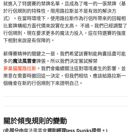
就進入了特選賽的禁牌名單，且成為了唯一的一張禁牌（基
於行侶規則的特殊性，限用路拉斯並不是有效的解決方
式）。在當時環境下，使用路拉斯作為行侶所帶來的回報相
比套牌構組方面代價來說實在太高。 不過，我們已經調整了
行侶規則，現在要求更多的魔法力投入，這在特選賽的強度
下相對來說是有保障的。
薪傳賽精神的關鍵之一是，我們希望該賽制能夠囊括盡可能
多的
魔法風雲會
牌張。所以我們決定嘗試解禁
夢巢貓魘路拉斯
。我們會繼續關注這對環境產生的影響，並
樂意在需要時撤回這一決定，但我們相信，應該給路拉斯一
個機會在新的行侶規則下來證明自己。
關於傾曳規則的變動
(此部分由
魔法風雲會
規則經理Jess Dunks提供。)