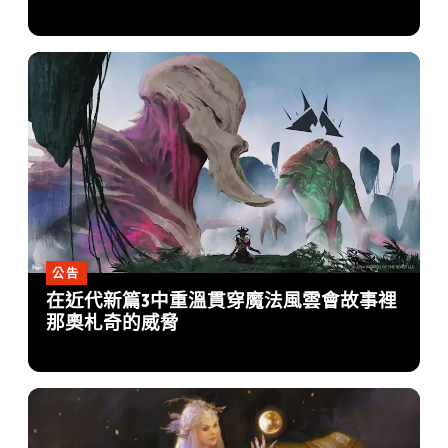
公告
在近代新篇3中重溫貫穿魔法風雲會故事裡
那奧札奇的威脅