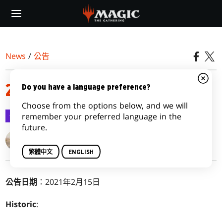
Skip
to
main
content
News
/
公告
2021年2月15日禁限牌公告
Do you have a language preference?
Choose from the options below, and we will
公告
2021-02-16
remember your preferred language in the
future.
Ian Duke
繁體中文
ENGLISH
公告日期
：2021年2月15日
Historic
: