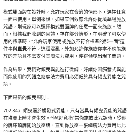
模式雙面牌在設計時，允許玩家在合適的情形下，選擇任意
一面來使用。舉例來說，如果某個效應允許你從墳墓場施放
咒語，則玩家可以選擇模式雙面牌的任意一面來施放。然
而，根據我們收到的回饋，存在部分情形，在明確了可以使
用的標準時，“允許玩家使用或施放不符合標準的那一面”這
件事與
直覺
不符。這種混亂，外加允許你施放你本不應能施
放的咒語且不需支付其魔法力費用，使得傾曳出現了問題。
作為結果，我們對傾曳異能進行微調，好讓你因觸發式異能
而能使用的咒語之總魔法力費用必須低於具有傾曳異能之咒
語。
下面是新的傾曳規則：
702.84a. 傾曳屬於觸發式異能，只有當具有傾曳異能的咒語
在堆疊上時才會生效。“傾曳”意指“當你施放此咒語時，從你
的牌庫頂牌開始放逐牌，直到你放逐一張總魔法力費用比此