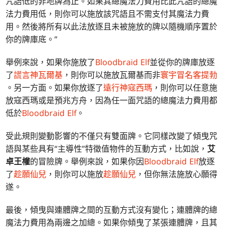
咒語低的非地牌為止。如果其總魔法力費用比此咒語的總魔
法力費用低，則你可以施放該咒語且不需支付其魔法力費
用。然後將所有以此法放逐且未被施放的牌以隨機順序置於
你的牌庫底。”
舉例來說，如果你施放了
Bloodbraid Elf
並從你的牌庫放逐
了
謊言神瓦爾基
，則你可以施放瓦爾基而非
寰宇冒名客提勃
。另一方面。如果你放逐了
遠行神寇西瑪
，則你可以任意施
放寇西瑪或是預兆方舟，因為任一面咒語的總魔法力費用都
低於
Bloodbraid Elf
。
受此規則變動影響的不僅只有雙面牌。它同樣改變了傾曳咒
語與某些具有“主導性”特徵值物件的互動方式，比如說，
艾
卓王權
的冒險牌。舉例來說，如果你因
Bloodbraid Elf
放逐
了
趁願仙兒
，則你可以施放
趁願仙兒
，但你無法施放心願得
遂。
最後，傾曳與連體牌之間的互動方式沒有變化；連體牌的總
魔法力費用為兩邊之加總。如果你傾曳了某張連體牌，且其