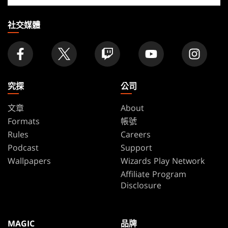
店
家
社交媒體
究探
公司
文章
About
Formats
帳號
Rules
Careers
Podcast
Support
Wallpapers
Wizards Play Network
Affiliate Program
Disclosure
MAGIC
品牌