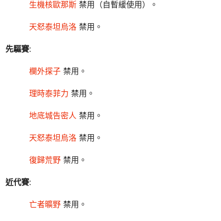
生機核歐那斯
禁用（自暫緩使用）。
天怒泰坦烏洛
禁用。
先驅賽
:
欄外探子
禁用。
理時泰菲力
禁用。
地底城告密人
禁用。
天怒泰坦烏洛
禁用。
復歸荒野
禁用。
近代賽
:
亡者曠野
禁用。