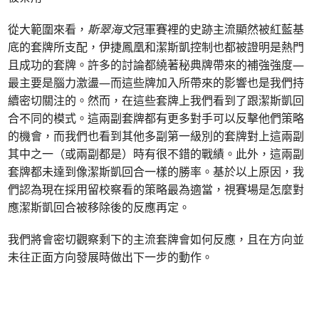
從大範圍來看，
斯翠海文
冠軍賽裡的史跡主流顯然被紅藍基
底的套牌所支配，伊捷鳳凰和潔斯凱控制也都被證明是熱門
且成功的套牌。許多的討論都繞著秘典牌帶來的補強強度—
最主要是腦力激盪—而這些牌加入所帶來的影響也是我們持
續密切關注的。然而，在這些套牌上我們看到了跟潔斯凱回
合不同的模式。這兩副套牌都有更多對手可以反擊他們策略
的機會，而我們也看到其他多副第一級別的套牌對上這兩副
其中之一（或兩副都是）時有很不錯的戰績。此外，這兩副
套牌都未達到像潔斯凱回合一樣的勝率。基於以上原因，我
們認為現在採用留校察看的策略最為適當，視賽場是怎麼對
應潔斯凱回合被移除後的反應再定。
我們將會密切觀察剩下的主流套牌會如何反應，且在方向並
未往正面方向發展時做出下一步的動作。