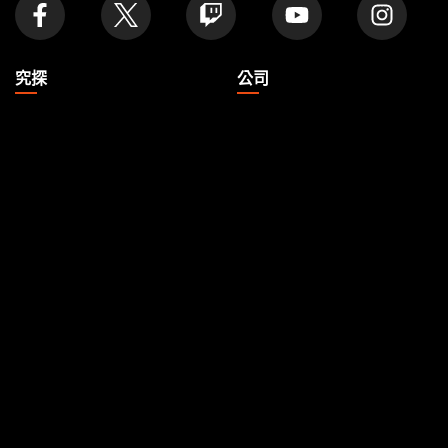
究探
公司
文章
About
Formats
帳號
Rules
Careers
Podcast
Support
Wallpapers
Wizards Play Network
Affiliate Program
Disclosure
MAGIC
品牌
魔法風雲會
Dungeons & Dragons
Magic.gg
Duel Masters
Store & Events Locator
魔法風雲會