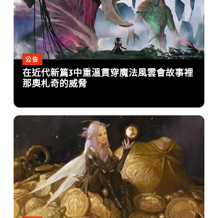
公告
在近代新篇3中重溫貫穿魔法風雲會故事裡
那奧札奇的威脅