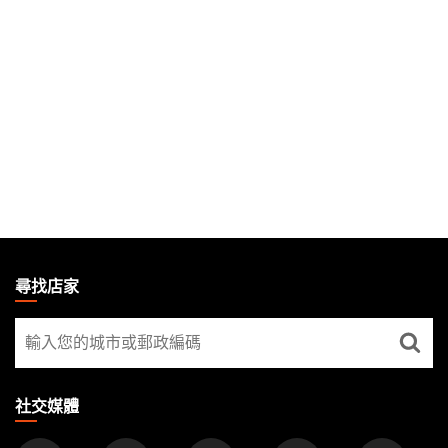
MAGIC:
THE
尋找店家
GATHERING
尋
FOOTER
找
店
家
社交媒體