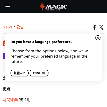
Skip
to
main
content
News
/
公告
6 月9 日，2021禁限牌公告
Do you have a language preference?
Choose from the options below, and we will
公告
2021-06-09
remember your preferred language in the
future.
繁體中文
ENGLISH
公告日期
：6 月9日，2021
史跡
：
時間彎曲
被禁用。