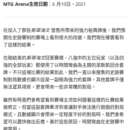
MTG Arena生效日期
：6 月10日，2021
在加入了那些
斯翠海文
發售所帶來的強力秘典牌後，我們預
期在史跡賽制的賽場上看到很大的改變。我們現在確實看到
了這樣的結果。
在剛結束的
斯翠海文
冠軍賽裡，八強中的五位玩家（以及四
強的全部玩家）都使用了以時間彎曲為主題的潔斯凱回合套
牌。不只這場比賽的結果如此，我們一直以來搜集的史跡賽
制對局數據也顯示這是一副極為強力的套牌，其他套牌不僅
無法望其項背，更會帶來一些非常糟的對局。
雖然有時我們會希望看到賽場主流如何隨著這樣的比賽結果
做修正，但當這副套牌牽涉到會讓對手無法進行遊戲的對局
模式，且數據顯示會帶來一定程度不好的對局時，我們會希
望可以盡快做出反應。基於這些原因，時間彎曲在史跡賽中
被禁用。