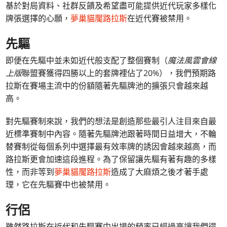
基於對局資料、社群反饋及希望盡可能提供近代玩家多樣化
牌張選擇的心願，
夢巢貓魘路拉斯
在近代賽被禁用。
先驅
即便在先驅中並未如近代般支配了整個賽制（
魔法風雲會線
上版
聯盟賽獲得四勝以上的套牌裡佔了20%），我們預期路
拉斯在賽場主流中的份額隨著先驅牌池的擴張只會越來越
高。
對先驅賽制來說，我們的想法是創造那些最引人注目來自最
近標準賽制中內容。隨著先驅牌池跟著時間日益增大，不輪
替賽制從每個系列中選擇最有效率牌的誘因會越來越高，而
路拉斯更會加速這段進程。為了保留讓先驅有著有趣的多樣
性，而非等到
夢巢貓魘路拉斯
造成了大麻煩之後才著手處
理，它在先驅賽中也被禁用。
行侶
雖然路拉斯在近代和先驅賽中出場的頻率已經過高讓我們得