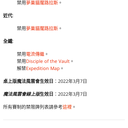
禁用
夢巢貓魘路拉斯
。
近代
:
禁用
夢巢貓魘路拉斯
。
全鐵
:
禁用
電流傳繼
。
禁用
Disciple of the Vault
。
解禁
Expedition Map
。
桌上版魔法風雲會生效日
：2022年3月7日
魔法風雲會線上版
生效日
：2022年3月7日
所有賽制的禁限牌列表請參考
這裡
。