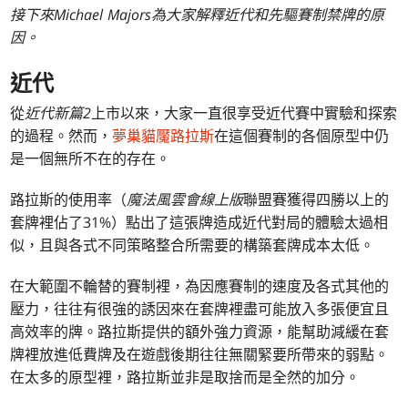
接下來Michael Majors為大家解釋近代和先驅賽制禁牌的原
因。
近代
從
近代新篇2
上市以來，大家一直很享受近代賽中實驗和探索
的過程。然而，
夢巢貓魘路拉斯
在這個賽制的各個原型中仍
是一個無所不在的存在。
路拉斯的使用率（
魔法風雲會線上版
聯盟賽獲得四勝以上的
套牌裡佔了31%）點出了這張牌造成近代對局的體驗太過相
似，且與各式不同策略整合所需要的構築套牌成本太低。
在大範圍不輪替的賽制裡，為因應賽制的速度及各式其他的
壓力，往往有很強的誘因來在套牌裡盡可能放入多張便宜且
高效率的牌。路拉斯提供的額外強力資源，能幫助減緩在套
牌裡放進低費牌及在遊戲後期往往無關緊要所帶來的弱點。
在太多的原型裡，路拉斯並非是取捨而是全然的加分。