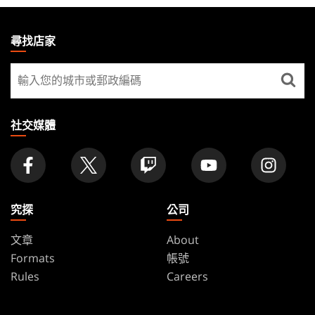
MAGIC:
THE
尋找店家
GATHERING
尋
FOOTER
找
店
家
社交媒體
究探
公司
文章
About
Formats
帳號
Rules
Careers
Podcast
Support
Wallpapers
Wizards Play Network