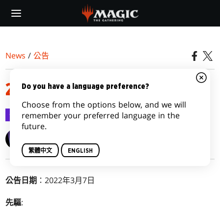
Skip
to
main
content
News
/
公告
2022年3月7日限禁牌公告
Do you have a language preference?
Choose from the options below, and we will
公告
2022-03-08
remember your preferred language in the
future.
Wizards of the Coast
繁體中文
ENGLISH
公告日期
：2022年3月7日
先驅
: