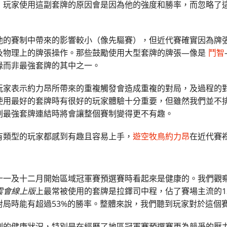
，玩家使用這副套牌的原因會是因為他的強度和勝率，而忽略了
他的賽制中帶來的影響較小（像先驅賽），但近代賽確實因為牌
及物理上的牌張操作。那些鼓勵使用大型套牌的牌張—像是
鬥智
緣而非最強套牌的其中之一。
玩家表示約力昂所帶來的重複觸發會造成重複的對局，及過程的
使用最好的套牌時有很好的玩家體驗十分重要，但雖然我們並不
副最強套牌連結時將會讓整個賽制變得更不有趣。
有類型的玩家都感到有趣且容易上手，
遊空牧鳥約力昂
在近代賽
十一及十二月開始區域冠軍賽預選賽時看起來是健康的。我們觀
雲會線上版
上最常被使用的套牌是拉鐸司中程，佔了賽場主流的1
對局時能有超過53%的勝率。整體來說，我們聽到玩家對於這個
制的健康狀況，特別是在經歷了地區冠軍賽預選賽更為競爭的壓