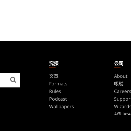
究探
公司
文章
About
Formats
帳號
Rules
Career
Podcast
Suppor
Wallpapers
Wizards
Affilia
Disclos