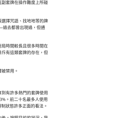
這副套牌在操作難度上所碰
張選擇咒語、找地地等的牌
—過去都曾出現過，但通
對局時間較長且很多時間在
排斥有這類套牌的存在，但
裡被禁用。
察到有許多熱門的套牌使用
3%。前二十名最多人使用
賽制狀態許多正面的看法。
力後。按照目前的狀況，我