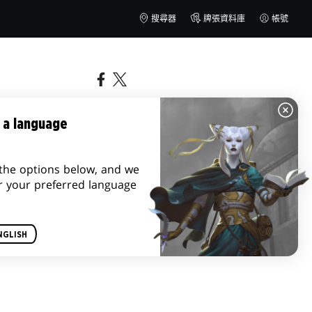
搜尋器
牌張資料庫
帳號
風雲會
 a language
the options below, and we
r your preferred language
NGLISH