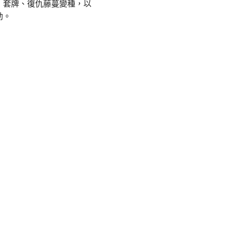
」套牌、復仇藤蔓變種，以
動。