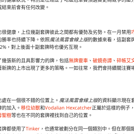
或結束前會有任何改變。
也很健康，上位幾副套牌彼此之間都有優勢及劣勢。在一月禁用
的勝率也持續下降。依照
魔法風雲會線上版
的數據來看，這副套
2%，對上後面十副套牌時也優劣互現。
了幾張新的且具影響力的牌，包括
無牌靈車
、
破鏡奇譚
、
碎帳艾
著新牌的上市出現了更多的策略。一如往常，我們會持續關注賽
也處在一個很不錯的位置上。
魔法風雲會線上版
的資料顯示現在
牌的加入。
移位幼獸
和
Vodalian Hexcatcher
正屬於這樣的例子
母聖樹
等也在不同的套牌裡找到自己的位置。
套牌都使用了
Tinker
，也通常被劃分在同一個類別中。但在那個