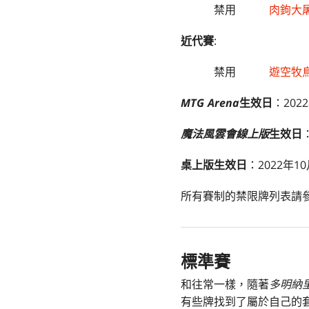
禁用
肉鉤大
近代賽
:
禁用
遊空牧
MTG Arena
生效日
：202
魔法風雲會線上版
生效日
桌上版生效日
：2022年1
所有賽制的禁限牌列表請
標準賽
和往常一樣，隨著
多明納
有些牌找到了屬於自己的