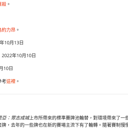
屠殺
。
鳥約力昂
。
2年10月13日
：2022年10月10日
0月10日
參考
這裡
。
里亞：眾志成城
上市所帶來的標準賽牌池輪替，對環境帶來了一
套牌，去年的一些牌也在新的賽場主流下有了輪轉。隨著賽制慢