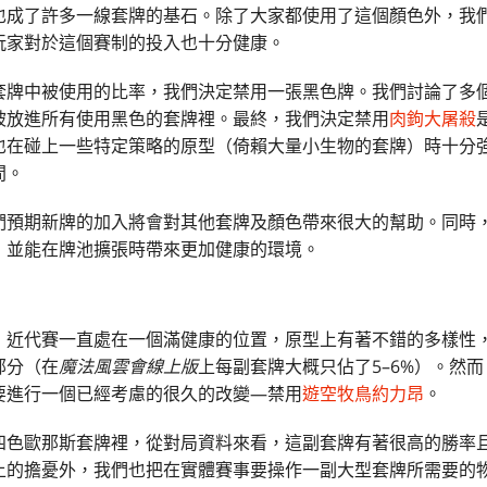
也成了許多一線套牌的基石。除了大家都使用了這個顏色外，我
玩家對於這個賽制的投入也十分健康。
套牌中被使用的比率，我們決定禁用一張黑色牌。我們討論了多
被放進所有使用黑色的套牌裡。最終，我們決定禁用
肉鉤大屠殺
也在碰上一些特定策略的原型（倚賴大量小生物的套牌）時十分
間。
們預期新牌的加入將會對其他套牌及顏色帶來很大的幫助。同時
，並能在牌池擴張時帶來更加健康的環境。
，近代賽一直處在一個滿健康的位置，原型上有著不錯的多樣性
部分（在
魔法風雲會線上版
上每副套牌大概只佔了5–6%）。然
要進行一個已經考慮的很久的改變—禁用
遊空牧鳥約力昂
。
四色歐那斯套牌裡，從對局資料來看，這副套牌有著很高的勝率
上的擔憂外，我們也把在實體賽事要操作一副大型套牌所需要的