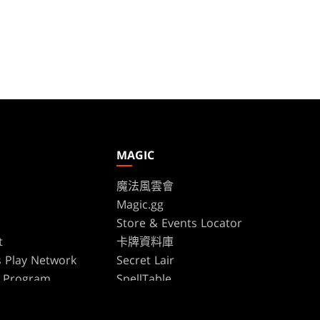
MAGIC
魔法風雲會
Magic.gg
s
Store & Events Locator
t
卡牌資料庫
 Play Network
Secret Lair
te Program
SpellTable
ure