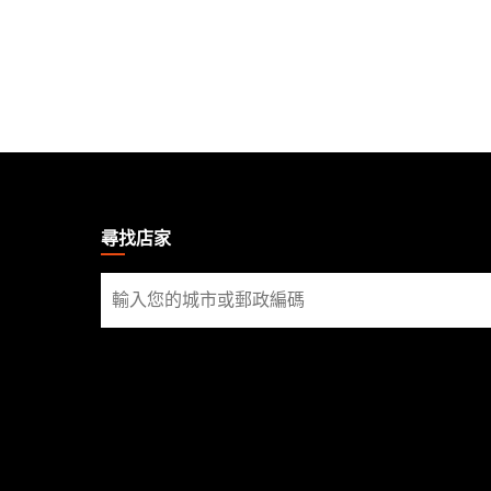
MAGIC:
THE
GATHERING
尋找店家
FOOTER
尋
找
店
家
社交媒體