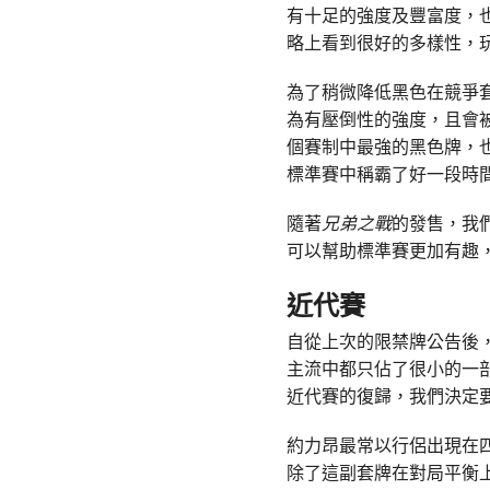
有十足的強度及豐富度，
略上看到很好的多樣性，
為了稍微降低黑色在競爭
為有壓倒性的強度，且會
個賽制中最強的黑色牌，
標準賽中稱霸了好一段時
隨著
兄弟之戰
的發售，我
可以幫助標準賽更加有趣
近代賽
自從上次的限禁牌公告後
主流中都只佔了很小的一
近代賽的復歸，我們決定
約力昂最常以行侶出現在
除了這副套牌在對局平衡