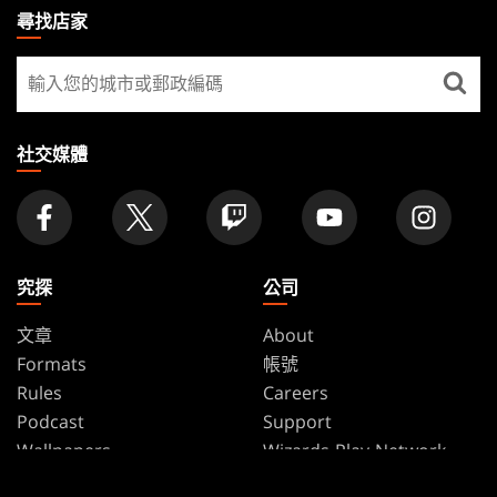
THE
尋找店家
GATHERING
尋
FOOTER
找
店
家
社交媒體
究探
公司
文章
About
Formats
帳號
Rules
Careers
Podcast
Support
Wallpapers
Wizards Play Network
Affiliate Program