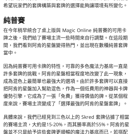
希望玩家們的套牌構築與套牌的選擇能夠讓環境有所變化。
純普賽
在今年稍早統合了桌上版與 Magic Online 純普賽的可用卡
牌之後，我們給了賽場主流一些時間來自行調整。在這段期
間，我們看到阿肯的星盤變得熱門，並出現在數種純普套牌
當中。
因為純普賽可用卡牌的特性，可靠的多色魔法力基底一直是
許多套牌的挑戰。阿肯的星盤相當程度地改變了此一現象，
成為混色上最簡單也最強大的選項。由於許多套牌可以直接
把阿肯的星盤加入幫助混色，作為一個低費用的神器與卡牌
優勢引擎，它成為了一張「免費」獲得價值的牌。從某個程
度來說，賽場主流變成了「選擇最強的阿肯的星盤套牌」。
具體來說，我們已經見到三色以上的 Skred 套牌佔據了相當
的賽場主流，大約是15-20%，而其勝率高於55%。阿肯的星
盤並不只是給予這些套牌更順暢的魔法力基底而已，若搭配