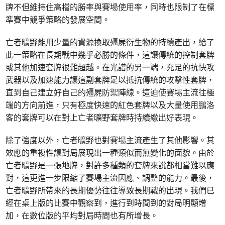
牌不但維持住高檔的勝率與賽場使用率，同時也限制了在標
準賽中競爭策略的發展空間。
亡者曠野能用少量的資源換取殭屍衍生物的持續產出，給了
此一策略在長期戰中幾乎必勝的條件，這讓傳統的控制套牌
或其他加速套牌很難超越。在光譜的另一端，充足的抗快攻
武器以及加速能力讓這副套牌足以抵抗傳統的攻擊性套牌，
直到自己建立好自己的殭屍防禦陣線。這迫使賽場主流往極
端的方向前進，只有極度快速的紅色套牌以及大量使用鵬洛
客的套牌可以在對上亡者曠野套牌時持續繳出好表現。
除了強度以外，亡者曠野也對賽場主流產生了其他影響。其
效應的重複性讓對局展現出一種類似而無變化的面貌。由於
亡者曠野是一張地牌，對許多種類的套牌來說都相當難以應
對，這更進一步限縮了賽場主流因應、調整的能力。最後，
亡者曠野所帶來的長期優勢往往導致長期戰的出現。我們已
經在桌上版的比賽中觀察到，進行到時間到的對局明顯增
加，在數位版的平均對局時間也有所增長。