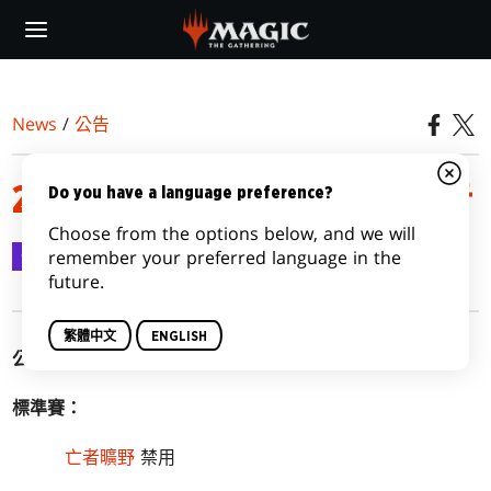
Skip
to
main
content
News
/
公告
2019年10月21日禁限牌公告
Do you have a language preference?
Choose from the options below, and we will
公告
2019-10-21
remember your preferred language in the
future.
繁體中文
ENGLISH
公告日期：
2019年10月21日
標準賽：
亡者曠野
禁用