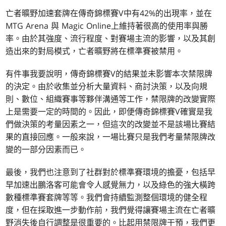
亡者曠野加速套牌在傳奇錦標賽V中有42%的出現率，並在
MTG Arena 與 Magic Online上維持著很高的使用率與勝
率。由於其強度、流行程度、對賽場主流的影響，以及其創
造出來的對局模式，亡者曠野將在標準賽被禁用。
有件事我要說明，傳奇錦標賽V的結果並未影響本次禁限牌
的決定。由於收集並分析大量資料、商討決策，以及向規
則、數位、組織賽事等夥伴溝通等工作，禁限牌的改變實際
上是需要一定的時間的。因此，即便傳奇錦標賽V確實是我
們做決策的考量因素之一，但這次的改變並不是該場比賽結
果的直接回應。一般來說，一場比賽只是我們考量禁限牌改
變的一部分因素而已。
最後，我們也注意到了社群對於標準賽環境的擔憂，包括早
早加速出鵬洛客可能會令人感覺無力，以及綠色的強大橫跨
數種標準賽套牌等等。我們會持續監測整個環境的健全程
度，但在採取進一步動作前，我們覺得讓賽場主流在亡者曠
野消失後自行調整是很重要的。比起用禁限牌干預，我們更