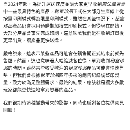
自2024年起，為提升運送速度並讓大家更早收到
魔法風雲會
中一些最具特色的產品，
秘室珍品
正式在大部分生產線上從
按需印刷模式轉為限量印刷模式。雖然在某些情況下，
秘室
珍品
產品仍會採用預購期加按需印刷模式，但從現在開始，
大部分產品會事先完成印刷，這意味著我們能在收到訂單後
更早出貨，讓產品更快送達。
嚴格說來，這表示某些產品可能會在銷售期正式結束前就先
售罄。然而，這也意味著大幅縮減各位從下單到收到
秘室珍
品
的時間。雖然某些較受歡迎的
秘室珍品
產品可能會快速售
罄，但我們會根據
秘室珍品
四年多來的銷售紀錄調整印製
量，致力於滿足整體需求。最終的結果，應該就是讓大多數
玩家都能更快速地拿到想要的產品。
我們很期待這種變動帶來的影響，同時也感謝各位提供意見
回饋！