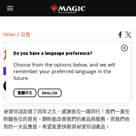
Skip
to
main
content
News
/
公告
加快秘室珍品運送速度
Do you have a language preference?
Choose from the options below, and we will
公告
2024-01-02
remember your preferred language in the
future.
Wizards of the Coast
繁體中文
ENGLISH
秘室珍品
走過了四年之久，感謝各位一路同行！我們一直在
聆聽各位的意見，期盼能改善我們的產品與服務，而我們收
到的一大反應是，希望能更快取得
秘室珍品
產品。