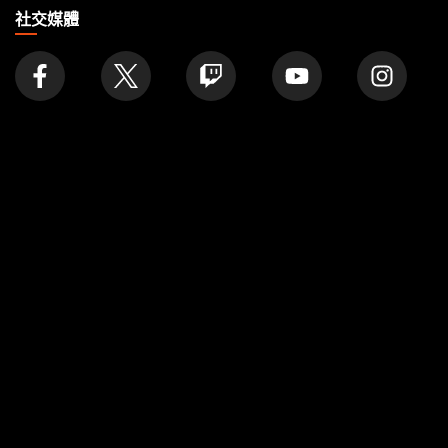
家
社交媒體
究探
公司
文章
About
Formats
帳號
Rules
Careers
Podcast
Support
Wallpapers
Wizards Play Network
Affiliate Program
Disclosure
MAGIC
品牌