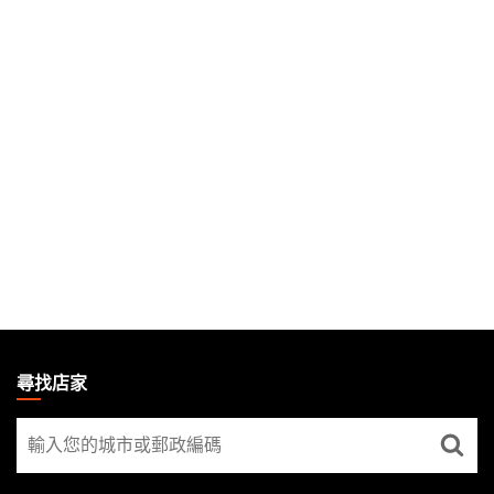
MAGIC:
THE
尋找店家
GATHERING
尋
FOOTER
找
店