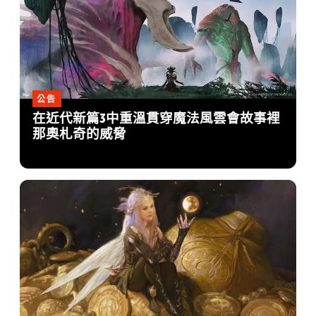
公告
在近代新篇3中重溫貫穿魔法風雲會故事裡
那奧札奇的威脅