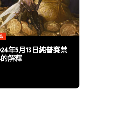
告
024年5月13日純普賽禁
牌的解釋