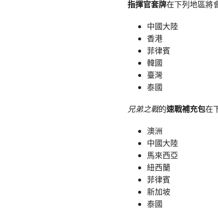
指揮官套牌
在下列地區將
中國大陸
香港
菲律賓
韓國
臺灣
泰國
兄弟之戰
的
速戰補充包
在
澳洲
中國大陸
馬來西亞
紐西蘭
菲律賓
新加坡
泰國