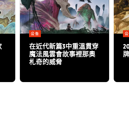
公告
公
歡
在近代新篇3中重溫貫穿
2
魔法風雲會故事裡那奧
札奇的威脅