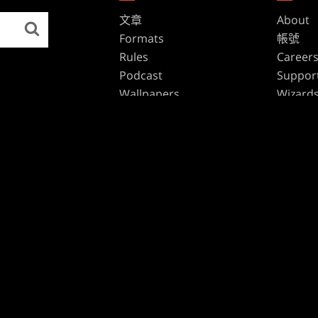
文章
About
Formats
帳號
Rules
Career
Podcast
Suppor
Wallpapers
Wizards
Affilia
Disclos
品牌
Dungeons & Dragons
Duel Masters
魔法風雲會