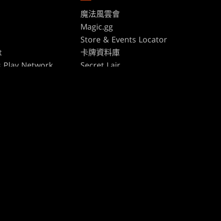
魔法風雲會
Magic.gg
s
Store & Events Locator
t
卡牌資料庫
 Play Network
Secret Lair
te Program
SpellTable
ure