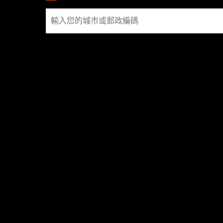
FOOTER
尋
找
店
家
社交媒體