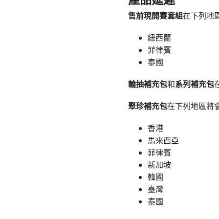
產品延遲
售前現開賽套組
在下列地
紐西蘭
菲律賓
泰國
輪抽補充包
和
系列補充包
聚珍補充包
在下列地區將
香港
馬來西亞
菲律賓
新加坡
韓國
臺灣
泰國