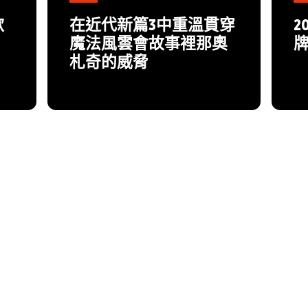
歡
在近代新篇3中重溫貫穿
2
魔法風雲會故事裡那奧
札奇的威脅