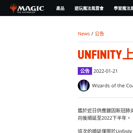
Skip
產品
遊玩魔法風雲會
學習魔法
to
main
content
News
/
公告
UNFINI
公告
2022-01-21
Wizards of the Co
鑑於近日供應鏈因新冠肺
向後順延至2022下半年。
這次的順延僅限於
Unfinity