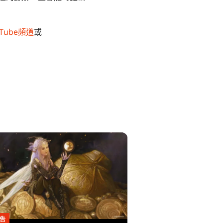
Tube頻道
或
告