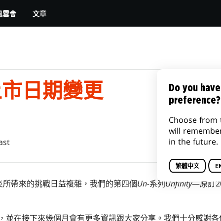
文章
風雲會
TY上市日期變更
Do you have
preference?
Choose from 
will remembe
in the future.
ast
繁體中文
E
炎所帶來的挑戰日益複雜，我們的第四個
Un-
系列
Unfinity
—原訂2
，並在接下來幾個月會有更多資訊跟大家分享。我們十分感謝各