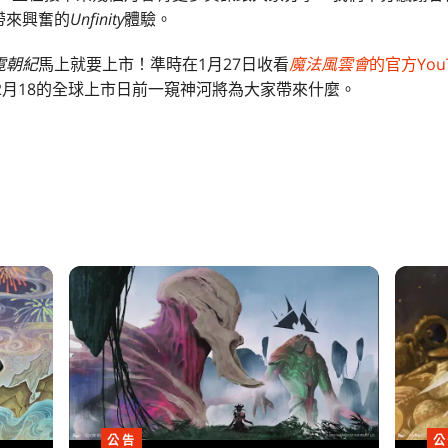
帶來興奮的
Unfinity
體驗。
霓朝紀
馬上就要上市！準時在1月27日收看
魔法風雲會
的官方You
2月18的全球上市日前一窺神河將為大家帶來什麼。
公告
公