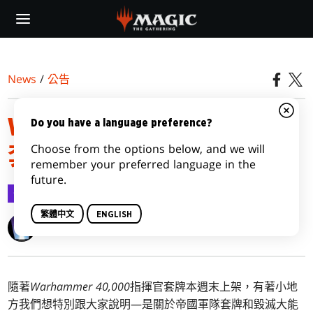
Skip
to
main
content
News
/
公告
WARHAMMER 40,000 指揮官
Do you have a language preference?
Choose from the options below, and we will
套牌牌張位置更新
remember your preferred language in the
future.
公告
2022-10-05
繁體中文
ENGLISH
Wizards of the Coast
隨著
Warhammer 40,000
指揮官套牌本週末上架，有著小地
方我們想特別跟大家說明—是關於帝國軍隊套牌和毀滅大能