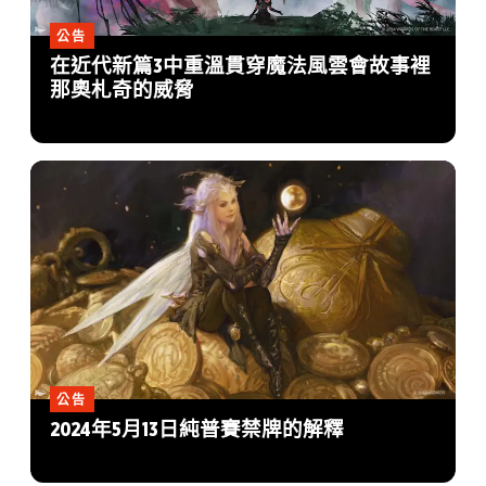
公告
在近代新篇3中重溫貫穿魔法風雲會故事裡
那奧札奇的威脅
公告
2024年5月13日純普賽禁牌的解釋