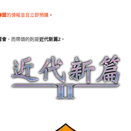
聯盟
的情報並且立即預購
。
雲會
，而帶頭的則是
近代新篇2
。