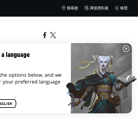
搜尋器
牌張資料庫
帳號
 a language
the options below, and we
r your preferred language
NGLISH