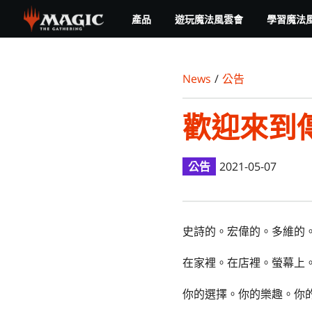
Skip
產品
遊玩魔法風雲會
學習魔法
to
main
content
News
/
公告
歡迎來到
公告
2021-05-07
史詩的。宏偉的。多維的
在家裡。在店裡。螢幕上
你的選擇。你的樂趣。你