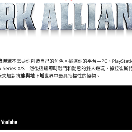
暗聯盟
不需要你創造自己的角色。挑選你的平台—PC、PlayStation®
box Series X/S—然後透過即時戰鬥和動態的雙人遊玩，操控
沃夫加對抗
龍與地下城
世界中最具指標性的怪物。