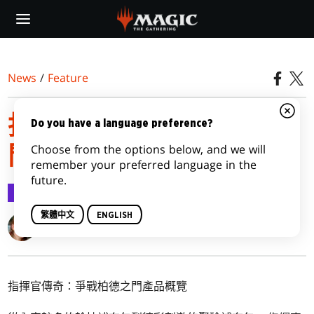
Skip
to
main
content
News
/
Feature
指揮官傳奇：爭戰柏德之
Do you have a language preference?
Choose from the options below, and we will
門產品概覽
remember your preferred language in the
future.
Feature
2022-05-17
繁體中文
ENGLISH
Harless Snyder
指揮官傳奇：爭戰柏德之門產品概覽