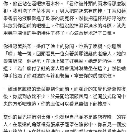
你，他正站在酒吧擦著木杯。「看你被外頭的雨淋得那麼狼
狽，我剛泡了些草本茶。」男人把聞起來有肉桂、丁香和蘋
果香氣的液體倒進了乾淨的馬克杯，然後把這杯熱呼呼的飲
料放到你面前的吧檯上。你還沒脫掉濕得滴水的斗篷，就先
用幾乎凍僵的手指捧住了杯子，心滿意足地舒了口氣。
你邊啜著熱茶，邊訂了晚上的房間，也點了晚餐。你聽到
「嘖」地一聲，回頭看見一位有著美麗銀髮的老婦人，她的
髮束編成一個冠冕，在頭上盤了好幾圈。她走近酒保，問
道：「為什麼付了錢的客人還會濕淋淋地坐在這？」然後她
伸手接過了你濕透的斗篷和裝備，拿去你的房間烘乾。
一碗熱氣騰騰的燉菜擺到你面前，而腳趾的知覺也漸漸恢復
後，你感到放鬆不少，於是開始環顧四周。從開放式房間中
央的方形吧檯這，你的座位可以看見整個下部樓層。
當你的目光掃過別桌時，你發現自己並不是旅店裡唯一的客
人。在最遠的角落裡有張桌子籠罩在陰影中，你看見一個披
著斗篷的人正在熟練地洗牌，那副牌看起來跟你熟悉的卡牌