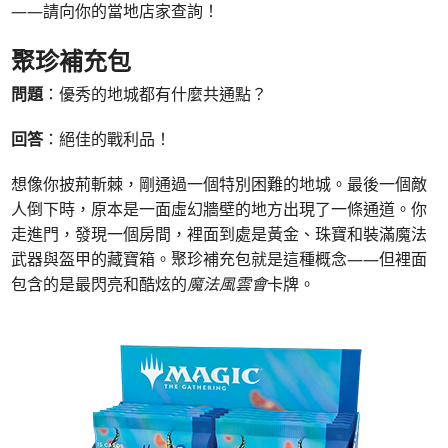
——請向你的當地店家查詢！
聚珍補充包
問題
：優秀的地城都有什麼共通點？
回答
：絕佳的戰利品！
想像你披荊斬棘，剛通過一個特別困難的地城。最後一個敵
人倒下時，原本是一面虛幻牆壁的地方出現了一條通道。你
走進門，發現一個房間，裡面到處是黃金、珠寶和裝滿魔法
武器與盔甲的藏寶箱。聚珍補充包就是這種概念——但裡面
包含的是最閃亮和酷炫的
魔法風雲會
卡牌。