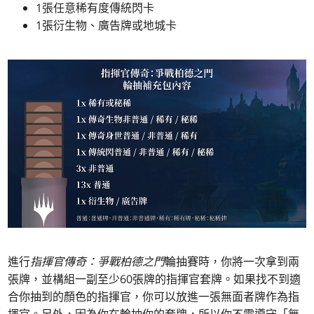
1張任意稀有度傳統閃卡
1張衍生物、廣告牌或地城卡
進行
指揮官傳奇：爭戰柏德之門
輪抽賽時，你將一次拿到兩
張牌，並構組一副至少60張牌的指揮官套牌。如果找不到適
合你抽到的顏色的指揮官，你可以放進一張無面者牌作為指
揮官。另外，因為你在輪抽你的套牌，所以你不需遵守「無