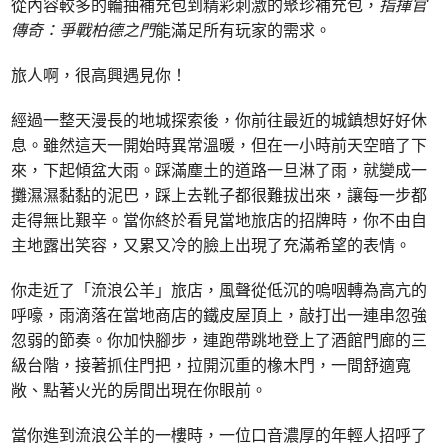
從內容較多的輪抽補充包到精彩刺激的聚珍補充包，
指揮官
傳奇：爭戰柏德之門
能滿足所有玩家的需求。
旅人啊，很高興遇見你！
經過一整天漫長的地城探索後，你前往最近的城鎮想好好休
息。雖然這天一開始時異常溫暖，但在一小時前天空暗了下
來，下起傾盆大雨。踩滿塵土的道路一旦淋了雨，就變成一
攤濕濕黏黏的泥巴，踩上去靴子都很難拔出來，讓每一步都
走得無比艱辛。當你終於看見當地旅店的招牌時，你不由自
主地露出笑容，又累又冷的臉上出現了充滿希望的表情。
你走近了「流浪公羊」旅店，風聲從低沉的嗚咽轉為高亢的
呼嚎，雨滴落在當地商店的鐵皮屋頂上，敲打出一連串忽強
忽弱的節奏。你加快腳步，連跑帶跳地登上了酒館門廊的三
級台階，接著抓住門把，拉開沉重的橡木門，一間舒適寬
敞、點著火光的房間出現在你眼前。
當你進到流浪公羊的一樓時，一位口音濃厚的年輕人招呼了