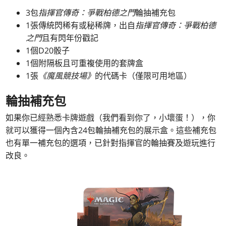
3包
指揮官傳奇：爭戰柏德之門
輪抽補充包
1張傳統閃稀有或秘稀牌，出自
指揮官傳奇：爭戰柏德
之門
且有閃年份戳記
1個D20骰子
1個附隔板且可重複使用的套牌盒
1張
《魔風競技場》
的代碼卡（僅限可用地區）
輪抽補充包
如果你已經熟悉卡牌遊戲（我們看到你了，小壞蛋！），你
就可以獲得一個內含24包輪抽補充包的展示盒。這些補充包
也有單一補充包的選項，已針對指揮官的輪抽賽及遊玩進行
改良。