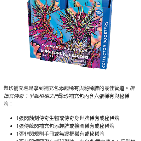
聚珍補充包是拿到補充包添趣稀有與秘稀牌的最佳管道。
指
揮官傳奇：爭戰柏德之門
聚珍補充包內含六張稀有與秘稀
牌：
1張閃蝕刻傳奇生物或傳奇身世牌稀有或秘稀牌
1張傳統閃補充包添趣牌或擴圖稀有或秘稀牌
1張非閃規則手冊或無邊框稀有或秘稀牌