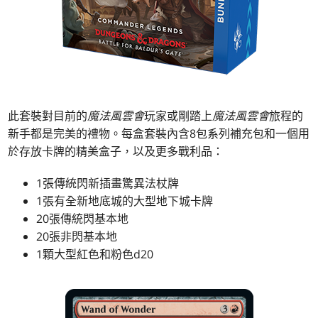
此套裝對目前的
魔法風雲會
玩家或剛踏上
魔法風雲會
旅程的
新手都是完美的禮物。每盒套裝內含8包系列補充包和一個用
於存放卡牌的精美盒子，以及更多戰利品：
1張傳統閃新插畫驚異法杖牌
1張有全新地底城的大型地下城卡牌
20張傳統閃基本地
20張非閃基本地
1顆大型紅色和粉色d20