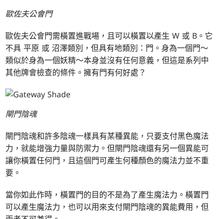
歐佐夫公會門
歐佐夫公會門需橫置進戰場，且可以橫置以產生
W
或
B
。它
不具
平原
或
沼澤
類別，但具有地類別：門。身為一個門～
類似於身為一個妖精～本身並沒有任何意義，但這是系列中
其他牌會檢查的條件。擁有門有何好處？
閘門陰魂
閘門陰魂和許多陰魂一樣具有某種異能，只要支付黑色魔法
力，就能增強力量與防禦力。但閘門陰魂還有另一個異能可
讓你橫置任何門，且這個門可產生何種顏色的魔法力並不重
要。
當你如此作時，橫置門的目的不是為了產生魔法力。橫置門
可以產生魔法力，也可以用來支付閘門陰魂的異能費用，但