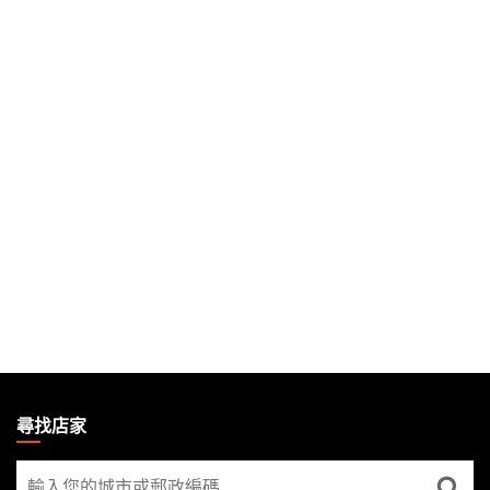
MAGIC:
THE
尋找店家
GATHERING
尋
FOOTER