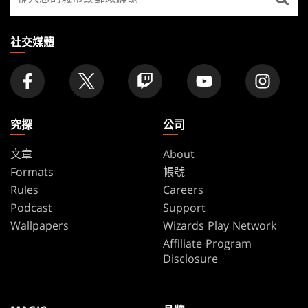
找
店
家
社交媒體
究探
公司
文章
About
Formats
帳號
Rules
Careers
Podcast
Support
Wallpapers
Wizards Play Network
Affiliate Program
Disclosure