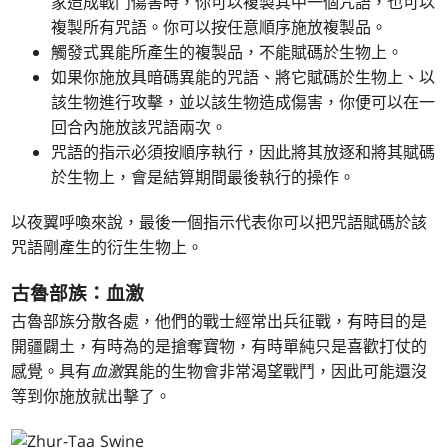
家造成戰鬥傷害時，你可以複製其中一個咒語，也可以
複製所有咒語。你可以按任意順序施放複製品。
觸發式異能所產生的複製品，不能賦碼於生物上。
如果你施放具暗碼異能的咒語、將它賦碼於生物上、以
該生物進行攻擊，並以該生物造成傷害，你便可以在一
回合內施放該咒語兩次。
咒語的指示必須按順序執行，因此將其放逐和將其賦碼
於生物上，會是結算期間最後執行的操作。
以夜翼呼喚來說，最後一個指示代表你可以把咒語賦碼於該
咒語剛產生的衍生生物上。
古魯部族：血激
古魯部族分散各處，他們的戰士經常出兵征戰，有時目的是
開疆闢土，有時為的是搶奪寶物，有時單純只是喜歡打仗的
感覺。具有
血激
異能的生物會非常渴望戰鬥，因此可能還沒
等到你施放就出擊了。