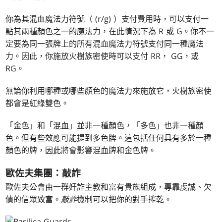
你為其混血魔法力符號（
(r/g)
）支付費用時，可以支付一
點其兩種顏色之一的魔法力，在此情況下為
R
或
G
。你不一
定要為同一張牌上的所有混血魔法力符號支付同一種魔法
力。因此，你施放火樹族密使時可以支付
RR
，
GG
，或
RG
。
無論你利用哪種或哪些顏色的魔法力來施放它，火樹族密使
都會是紅綠雙色。
「金色」和「混血」並非一種顏色，「多色」也非一種顏
色。但有些效應可能提到多色牌。這包括任何具有多於一種
顏色的牌，因此將會影響混血牌和金色牌。
歐佐夫集團：敲詐
歐佐夫公會由一群奸詐主教和富有貴族組成，專靠虔誠、欠
債的信眾致富。
敲詐
機制可以把你的對手搾乾。