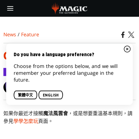
Skip
to
main
content
News
/
Feature
GATECRASH MECHANICS
Do you have a language preference?
Choose from the options below, and we will
Feature
2012-12-31
remember your preferred language in the
future.
Wizards of the Coast
繁體中文
ENGLISH
如果你最近才接觸
魔法風雲會
，或是想要重溫基本規則，請
參見
學學怎麼玩
頁面。