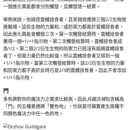
一個進化異能都會分別觸發，且觸發逐一結算。
舉例來說，你操控雲鰭掠食者，且某個效應將三個2/2生物放
進戰場。這些生物的力量和／或防禦力都高於雲鰭掠食者，
因此進化異能會觸發三次。第一次觸發結算時，雲鰭掠食者
獲得一個+1/+1指示物。第二次觸發結算時，雲鰭掠食者成
為1/2。第二個2/2衍生生物的防禦力已經沒有超過雲鰭掠食
者了，但是力量仍然比較強，所以雲鰭掠食者又得到一個
+1/+1指示物。當第三次觸發結算時，該2/2衍生生物的力量
和防禦力都不高於此時已是2/3的雲鰭掠食者，因此不會添加
+1/+1指示物。
門
多色牌對你的魔法力之需求比較高，因此
兵臨古城
包含稱為
「門」的五種普通牌「雙色地」，也就是可橫置產生兩種不
同顏色魔法力中任一色的地。