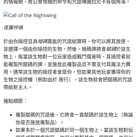
的情報網，將公會領袖的命令和咒語傳遍拉尼卡各個角落。
夜翼呼喚
於由你操控且具
暗碼
異能的咒語結算時，你可以將其放逐，
並選擇一個由你操控的生物。然後，暗碼牌將會
賦碼
於該生
物上，每當該生物對一位玩家造成戰鬥傷害時，其操控者就
能複製所賦碼的牌，並施放此複製品且不需支付其魔法力費
用。通常該生物的操控者會是你，但如果其他玩家獲得你的
生物之操控權（例如由於
叛行
），該生物就會把賦碼的咒語
帶給新主人。
幾點細節：
複製賦碼的咒語後，它將會一直賦碼於該生物上（無論
你是否施放複製品）。
如果多於一個咒語賦碼於同一個生物上，當該生物對玩