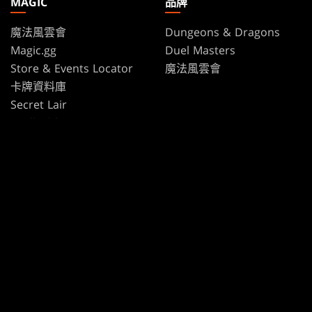
MAGIC
品牌
魔法風雲會
Dungeons & Dragons
Magic.gg
Duel Masters
Store & Events Locator
魔法風雲會
卡牌資料庫
Secret Lair
SpellTable