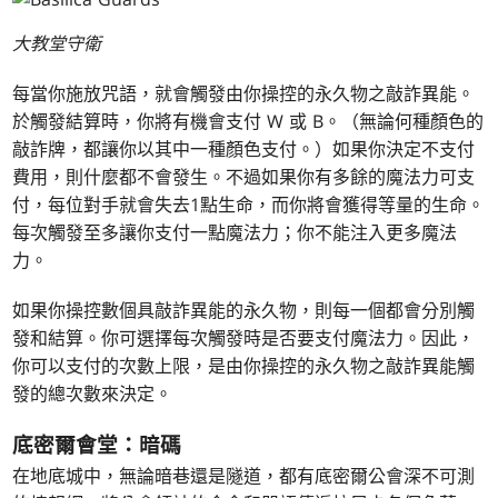
大教堂守衛
每當你施放咒語，就會觸發由你操控的永久物之敲詐異能。
於觸發結算時，你將有機會支付
W
或
B
。（無論何種顏色的
敲詐牌，都讓你以其中一種顏色支付。）如果你決定不支付
費用，則什麼都不會發生。不過如果你有多餘的魔法力可支
付，每位對手就會失去1點生命，而你將會獲得等量的生命。
每次觸發至多讓你支付一點魔法力；你不能注入更多魔法
力。
如果你操控數個具敲詐異能的永久物，則每一個都會分別觸
發和結算。你可選擇每次觸發時是否要支付魔法力。因此，
你可以支付的次數上限，是由你操控的永久物之敲詐異能觸
發的總次數來決定。
底密爾會堂：暗碼
在地底城中，無論暗巷還是隧道，都有底密爾公會深不可測