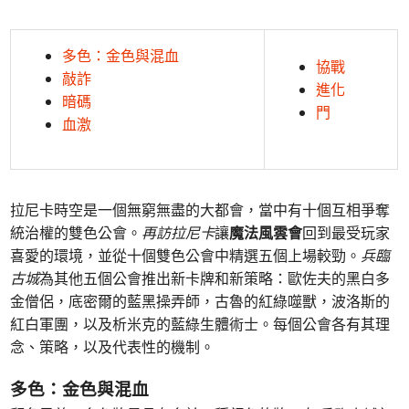
多色：金色與混血
協戰
敲詐
進化
暗碼
門
血激
拉尼卡時空是一個無窮無盡的大都會，當中有十個互相爭奪
統治權的雙色公會。
再訪拉尼卡
讓
魔法風雲會
回到最受玩家
喜愛的環境，並從十個雙色公會中精選五個上場較勁。
兵臨
古城
為其他五個公會推出新卡牌和新策略：歐佐夫的黑白多
金僧侶，底密爾的藍黑操弄師，古魯的紅綠噬獸，波洛斯的
紅白軍團，以及析米克的藍綠生體術士。每個公會各有其理
念、策略，以及代表性的機制。
多色：金色與混血