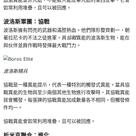
血激異能並非咒語，不能被只能反擊咒語的東西反擊。它會
如常利用堆疊，且可以被回應。
波洛斯軍團：協戰
波洛斯擁有閃亮的武器和滿腔熱血。他們隊形整齊劃一，朝
著拉尼卡的不法之徒進軍。具
協戰
異能的波洛斯生物，能在
與伙伴並肩作戰時發揮最大戰鬥力。
波洛斯精兵
協戰是一種異能提示，代表一種特別的觸發式異能。當具協
戰異能的生物與至少兩個其他生物進行攻擊時，其協戰異能
就會觸發。每張牌的協戰異能加成數量各不相同，但觸發條
件均一。
協戰異能會如常利用堆疊，且可以被回應。
析米克聯合：進化