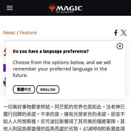
Skip
to
main
content
News
/
Feature
幻滅時刻機制
Do you have a language preference?
Choose from the options below, and we will
Feature
2017-06-17
remember your preferred language in the
future.
Matt Tabak
繁體中文
ENGLISH
一切美好事物都會終結。阿芒凱的世界也是如此。法老神已
履行回歸的承諾。不幸的是，擁有光榮來世的承諾，卻並不
如人人所想那樣。尼可波拉斯獲得了其完美的殭屍軍隊，其
他人則因為那雄偉的弧角而處於劣勢。
幻滅時刻
的新異能頌