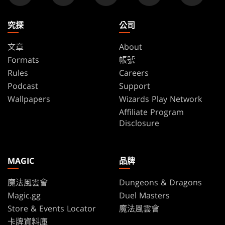
究探
公司
文章
About
Formats
帳號
Rules
Careers
Podcast
Support
Wallpapers
Wizards Play Network
Affiliate Program
Disclosure
MAGIC
品牌
魔法風雲會
Dungeons & Dragons
Magic.gg
Duel Masters
Store & Events Locator
魔法風雲會
卡牌資料庫