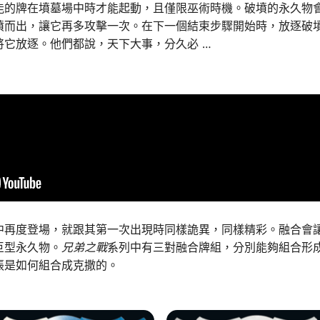
能的牌在墳墓場中時才能起動，且僅限巫術時機。破墳的永久物
墳而出，讓它再多攻擊一次。在下一個結束步驟開始時，放逐破
將它放逐。他們都說，天下大事，分久必
…
中再度登場，就跟其第一次出現時同樣詭異，同樣精彩。融合會
巨型永久物。
兄弟之戰
系列中有三對融合牌組，分別能夠組合形
張是如何組合成克撒的。