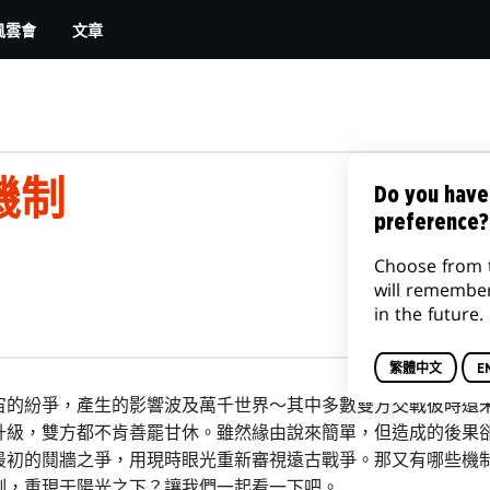
文章
風雲會
機制
Do you have
preference?
Choose from 
will remembe
in the future.
繁體中文
E
宙的紛爭，產生的影響波及萬千世界～其中多數雙方交戰彼時還
升級，雙方都不肯善罷甘休。雖然緣由說來簡單，但造成的後果
最初的鬩牆之爭，用現時眼光重新審視遠古戰爭。那又有哪些機
制，重現于陽光之下？讓我們一起看一下吧。