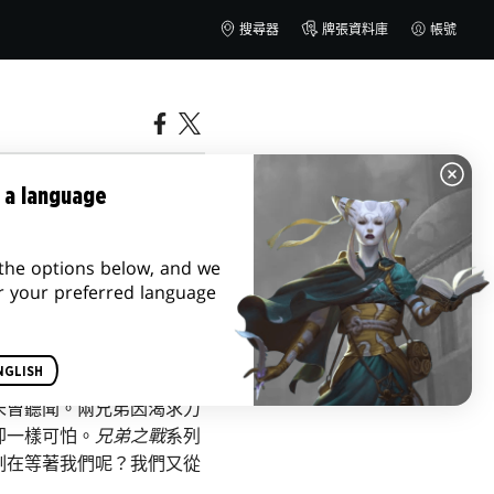
搜尋器
牌張資料庫
帳號
 a language
the options below, and we
r your preferred language
NGLISH
未曾聽聞。兩兄弟因渴求力
卻一樣可怕。
兄弟之戰
系列
制在等著我們呢？我們又從