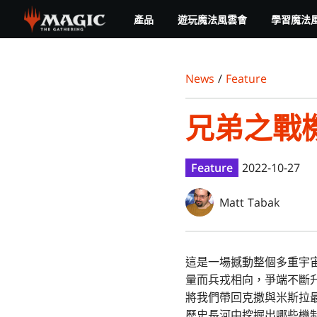
Skip
產品
遊玩魔法風雲會
學習魔法
to
main
content
News
/
Feature
兄弟之戰
Feature
2022-10-27
Matt Tabak
這是一場撼動整個多重宇
量而兵戎相向，爭端不斷
將我們帶回克撒與米斯拉
歷史長河中挖掘出哪些機