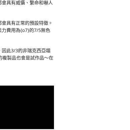
都會具有威懾、繫命和嚇人
都會具有正常的預設特徵。
用為{o7}的7/5無色
因此3/3的非瑞克西亞噬
的複製品也會是試作品～在