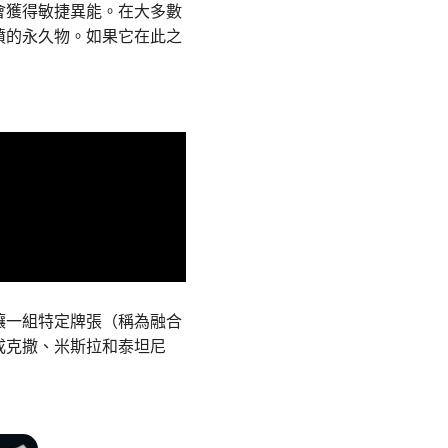
會獲得敏捷異能。在大多數
墳的永久物。如果它在此之
讓一組特定牌張（稱為融合
成克撒、米斯拉和泰坦尼